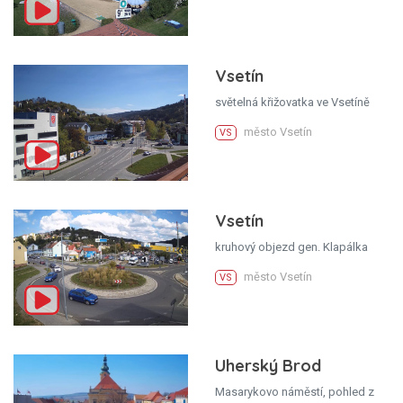
Vsetín
světelná křižovatka ve Vsetíně
město Vsetín
VS
Vsetín
kruhový objezd gen. Klapálka
město Vsetín
VS
Uherský Brod
Masarykovo náměstí, pohled z