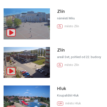
Zlín
náměstí Míru
město Zlín
ZL
Zlín
areál Svit, pohled od 22. budovy
město Zlín
ZL
Hluk
Koupaliště Hluk
město Hluk
UH