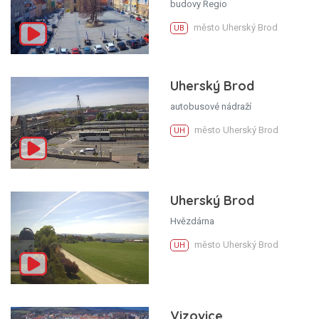
budovy Regio
město Uherský Brod
UB
Uherský Brod
autobusové nádraží
město Uherský Brod
UH
Uherský Brod
Hvězdárna
město Uherský Brod
UH
Vizovice