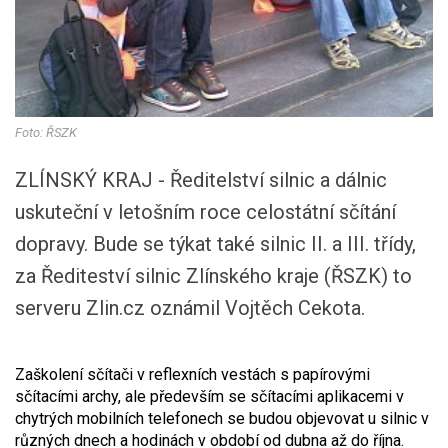
Foto: ŘSZK
ZLÍNSKÝ KRAJ - Ředitelství silnic a dálnic
uskuteční v letošním roce celostátní sčítání
dopravy. Bude se týkat také silnic II. a III. třídy,
za Řediteství silnic Zlínského kraje (ŘSZK) to
serveru Zlin.cz oznámil Vojtěch Cekota.
Zaškolení sčítači v reflexních vestách s papírovými
sčítacími archy, ale především se sčítacími aplikacemi v
chytrých mobilních telefonech se budou objevovat u silnic v
různých dnech a hodinách v období od dubna až do října.