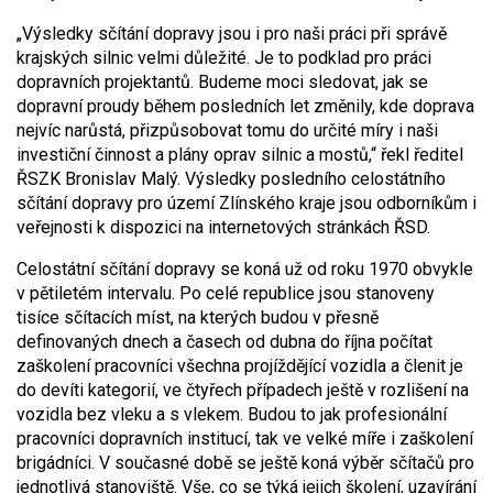
„Výsledky sčítání dopravy jsou i pro naši práci při správě
krajských silnic velmi důležité. Je to podklad pro práci
dopravních projektantů. Budeme moci sledovat, jak se
dopravní proudy během posledních let změnily, kde doprava
nejvíc narůstá, přizpůsobovat tomu do určité míry i naši
investiční činnost a plány oprav silnic a mostů,“ řekl ředitel
ŘSZK Bronislav Malý. Výsledky posledního celostátního
sčítání dopravy pro území Zlínského kraje jsou odborníkům i
veřejnosti k dispozici na internetových stránkách ŘSD.
Celostátní sčítání dopravy se koná už od roku 1970 obvykle
v pětiletém intervalu. Po celé republice jsou stanoveny
tisíce sčítacích míst, na kterých budou v přesně
definovaných dnech a časech od dubna do října počítat
zaškolení pracovníci všechna projíždějící vozidla a členit je
do devíti kategorií, ve čtyřech případech ještě v rozlišení na
vozidla bez vleku a s vlekem. Budou to jak profesionální
pracovníci dopravních institucí, tak ve velké míře i zaškolení
brigádníci. V současné době se ještě koná výběr sčítačů pro
jednotlivá stanoviště. Vše, co se týká jejich školení, uzavírání