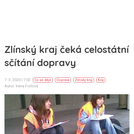
Zlínský kraj čeká celostátní
sčítání dopravy
7. 3. 2020 | 7:02
Co se děje
Doprava
Zlínský kraj
Kraj
Autor: Irena Frolová