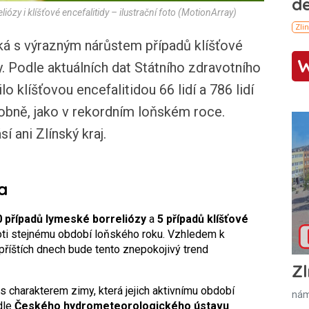
iózy i klíšťové encefalitidy – ilustrační foto (MotionArray)
 s výrazným nárůstem případů klíšťové
y. Podle aktuálních dat Státního zdravotního
o klíšťovou encefalitidou 66 lidí a 786 lidí
obně, jako v rekordním loňském roce.
í ani Zlínský kraj.
a
0 případů lymeské borreliózy
a
5 případů klíšťové
oti stejnému období loňského roku. Vzhledem k
 příštích dnech bude tento znepokojivý trend
Zl
s charakterem zimy, která jejich aktivnímu období
nám
odle
Českého hydrometeorologického ústavu