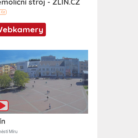
Webkamery
ín
ěstí Míru