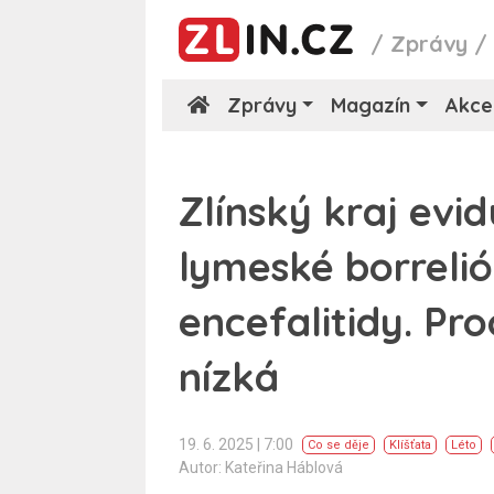
/
Zprávy
Zprávy
Magazín
Akce
Zlínský kraj evi
lymeské borrelióz
encefalitidy. Pr
nízká
19. 6. 2025 | 7:00
Co se děje
Klíšťata
Léto
Autor: Kateřina Háblová