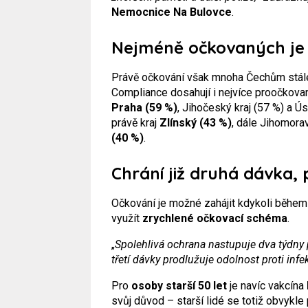
Nemocnice Na Bulovce
.
Nejméně očkovaných je 
Právě očkování však mnoha Čechům stál
Compliance dosahují i nejvíce proočkovan
Praha (59 %)
, Jihočeský kraj (57 %) a Ú
právě kraj
Zlínský (43 %)
, dále Jihomora
(40 %)
.
Chrání již druhá dávka, 
Očkování je možné zahájit kdykoli během r
využít
zrychlené očkovací schéma
.
„
Spolehlivá ochrana nastupuje dva týdny 
třetí dávky prodlužuje odolnost proti infek
Pro
osoby starší 50 let
je navíc vakcína
svůj důvod – starší lidé se totiž obvykl