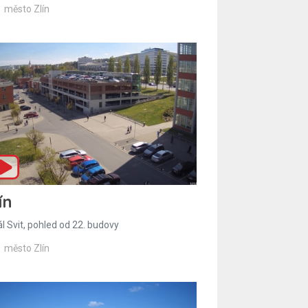
město Zlín
ín
l Svit, pohled od 22. budovy
město Zlín