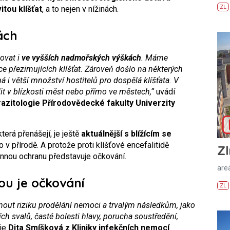
ZL
itou klíšťat
, a to nejen v nížinách.
rách
tovat i
ve vyšších nadmořských výškách
. Máme
íce přezimujících klíšťat. Zároveň došlo na některých
i větší množství hostitelů pro dospělá klíšťata. V
lit v blízkosti měst nebo přímo ve městech,“
uvádí
razitologie Přírodovědecké fakulty Univerzity
terá přenášejí, je ještě
aktuálnější s blížícím se
 v přírodě. A protože proti klíšťové encefalitidě
Zl
činnou ochranu představuje očkování.
areá
ou je očkování
ZL
hnout riziku prodělání nemoci a trvalým následkům, jako
ch svalů, časté bolesti hlavy, porucha soustředění,
je
Dita Smíšková z Kliniky infekčních nemocí