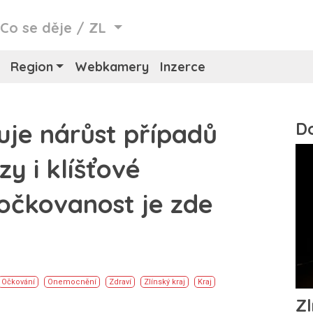
/
Co se děje
/
ZL
Region
Webkamery
Inzerce
duje nárůst případů
y i klíšťové
oočkovanost je zde
Očkování
Onemocnění
Zdraví
Zlínský kraj
Kraj