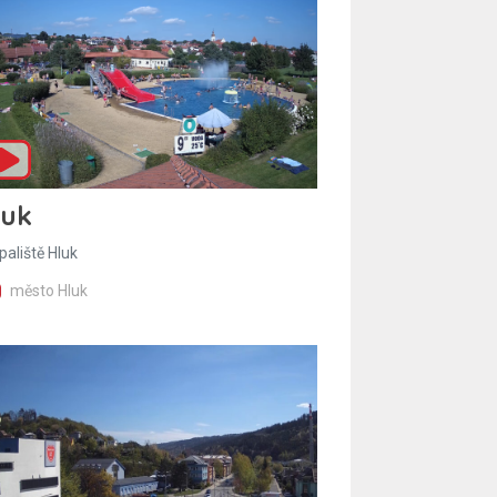
luk
paliště Hluk
město Hluk