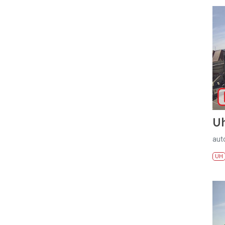
U
aut
UH