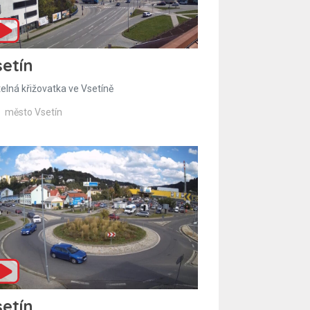
etín
telná křižovatka ve Vsetíně
město Vsetín
etín