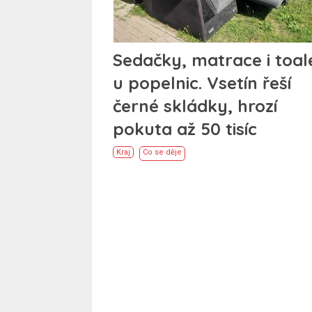
Sedačky, matrace i toal
u popelnic. Vsetín řeší
černé skládky, hrozí
pokuta až 50 tisíc
Kraj
Co se děje