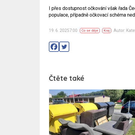
I přes dostupnost očkování však řada Č
populace, případně očkovací schéma ned
19. 6. 20257:00
Autor: Kat
Co se děje
Kraj
Čtěte také