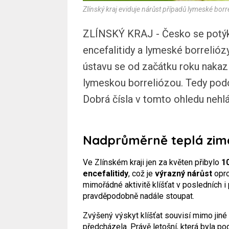
Zlínský kraj eviduje nárůst případů lymeské borrel
ZLÍNSKÝ KRAJ - Česko se potýká
encefalitidy a lymeské borrelióz
ústavu se od začátku roku nakazil
lymeskou borreliózou. Tedy pod
Dobrá čísla v tomto ohledu nehlás
Nadprůměrně teplá zim
Ve Zlínském kraji jen za květen přibylo
1
encefalitidy
, což je
výrazný nárůst
opr
mimořádné aktivitě klíšťat v posledních i
pravděpodobně nadále stoupat.
Zvýšený výskyt klíšťat souvisí mimo jiné 
předcházela. Právě letošní, která byla p