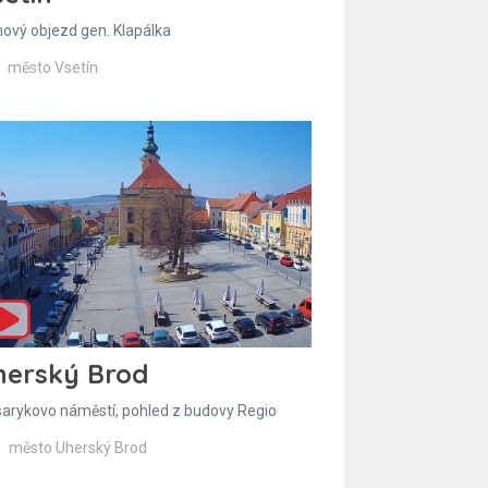
hový objezd gen. Klapálka
město Vsetín
herský Brod
arykovo náměstí, pohled z budovy Regio
město Uherský Brod