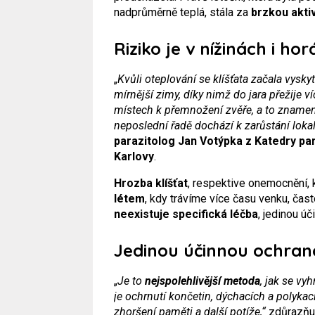
nadprůměrně teplá, stála za
brzkou aktiv
Riziko je v nížinách i ho
„
Kvůli oteplování se klíšťata začala vysky
mírnější zimy, díky nimž do jara přežije v
místech k přemnožení zvěře, a to znamená 
neposlední řadě dochází k zarůstání loka
parazitolog Jan Votýpka z Katedry pa
Karlovy
.
Hrozba klíšťat
, respektive onemocnění, k
létem
, kdy trávíme více času venku, často
neexistuje specifická léčba
, jedinou ú
Jedinou účinnou ochran
„
Je to
nejspolehlivější metoda
, jak se vy
je ochrnutí končetin, dýchacích a polykací
zhoršení paměti a další potíže,“
zdůrazňu