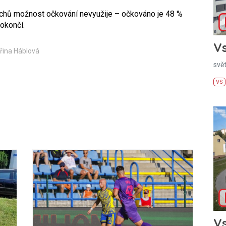
echů možnost očkování nevyužije – očkováno je 48 %
okončí.
Vs
eřina Háblová
svě
VS
Vs