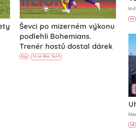
kru
VS
ety
Ševci po mizerném výkonu
podlehli Bohemians.
Trenér hostů dostal dárek
Kraj
Co se děje
,
Sport
U
Mas
UB