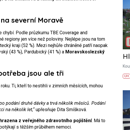
na severní Moravě
e chybí. Podle průzkumu TBE Coverage and
é regiony jen více než poloviny. Nejlépe jsou na tom
stecký kraji (52 %). Mezi nejhůře chráněné patří naopak
vský (43 %), Pardubický (41 %) a
Moravskoslezský
H
Kou
potřeba jsou ale tři
UH
oku. Ti, kteří to nestihli v zimních měsících, mohou
po podání druhé dávky a trvá několik měsíců. Podání
ci na několik let,“
upřesňuje Dita Smíšková.
hrazena z veřejného zdravotního pojištění
. Má to
e potýkají s těžším průběhem nemoci.