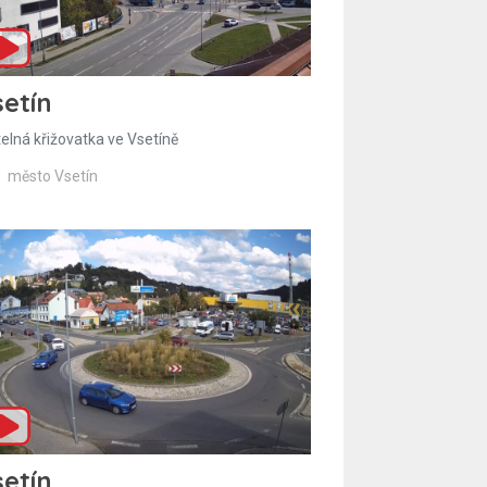
etín
telná křižovatka ve Vsetíně
město Vsetín
etín