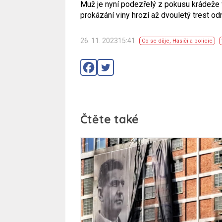
Muž je nyní podezřelý z pokusu krádeže 
prokázání viny hrozí až dvouletý trest od
26. 11. 202315:41
Co se děje
,
Hasiči a policie
Čtěte také