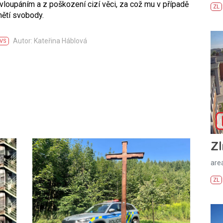
vloupáním a z poškození cizí věci, za což mu v případě
ZL
nětí svobody.
Autor: Kateřina Háblová
VS
Zl
areá
ZL