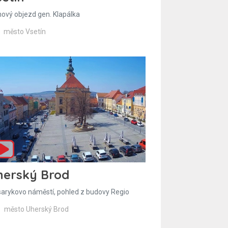
hový objezd gen. Klapálka
město Vsetín
herský Brod
arykovo náměstí, pohled z budovy Regio
město Uherský Brod