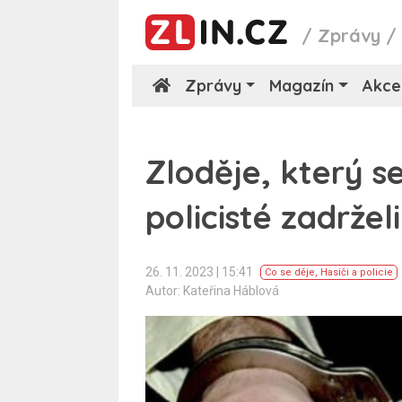
/
Zprávy
Zprávy
Magazín
Akce
Zloděje, který s
policisté zadržel
26. 11. 2023 | 15:41
Co se děje
,
Hasiči a policie
Autor: Kateřina Háblová