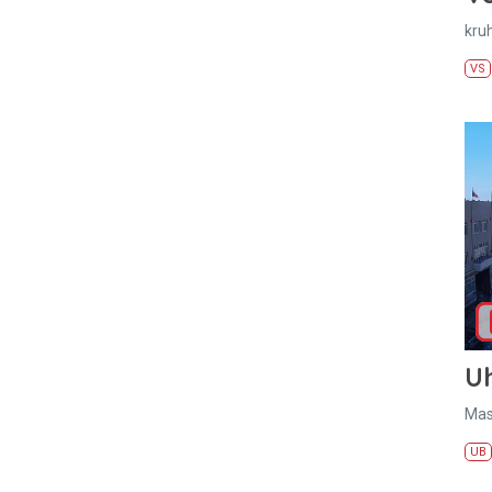
kru
VS
U
Mas
UB