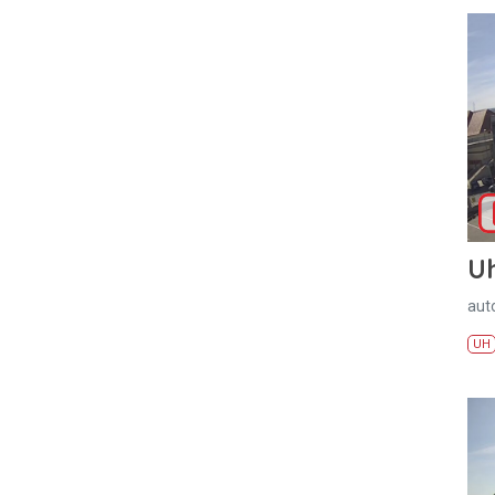
U
aut
UH