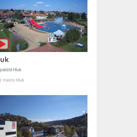
luk
paliště Hluk
město Hluk