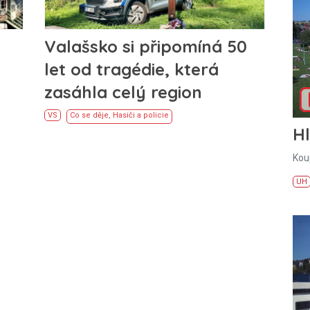
Valašsko si připomíná 50
let od tragédie, která
zasáhla celý region
VS
Co se děje
,
Hasiči a policie
H
Kou
UH