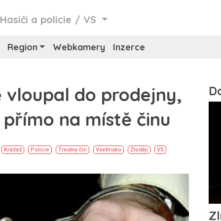
/
Hasiči a policie
/
VS
Region
Webkamery
Inzerce
e vloupal do prodejny,
i přímo na místě činu
Krádež
Policie
Trestný čin
Vsetínsko
Zloději
VS