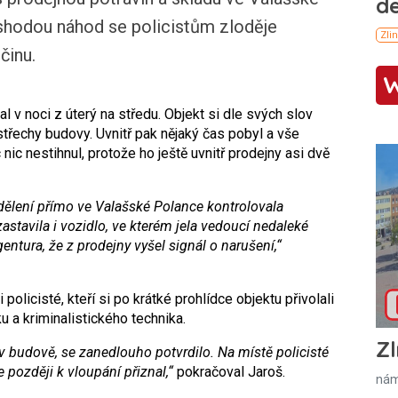
shodou náhod se policistům zloděje
činu.
 v noci z úterý na středu. Objekt si dle svých slov
střechy budovy. Uvnitř pak nějaký čas pobyl a vše
nic nestihnul, protože ho ještě uvnitř prodejny asi dvě
ělení přímo ve Valašské Polance kontrolovala
zastavila i vozidlo, ve kterém jela vedoucí nedaleké
ntura, že z prodejny vyšel signál o narušení,“
policisté, kteří si po krátké prohlídce objektu přivolali
u a kriminalistického technika.
Zl
v budově, se zanedlouho potvrdilo. Na místě policisté
e později k vloupání přiznal,“
pokračoval Jaroš.
nám