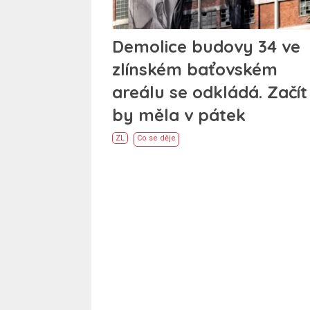
Demolice budovy 34 ve
zlínském baťovském
areálu se odkládá. Začít
by měla v pátek
ZL
Co se děje