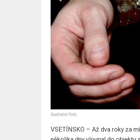
Ilustrační foto
VSETÍNSKO – Až dva roky za mří
několika dny vloupal do objektu 