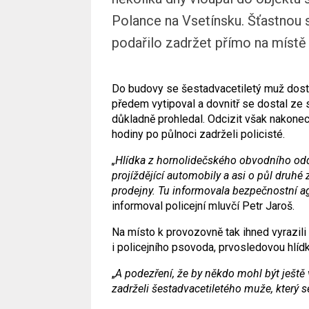
Polance na Vsetínsku. Šťastnou 
podařilo zadržet přímo na místě 
Do budovy se šestadvacetiletý muž dostal
předem vytipoval a dovnitř se dostal ze 
důkladně prohledal. Odcizit však nakonec 
hodiny po půlnoci zadrželi policisté.
„Hlídka z hornolidečského obvodního odd
projíždějící automobily a asi o půl druhé 
prodejny. Tu informovala bezpečnostní age
informoval policejní mluvčí Petr Jaroš.
Na místo k provozovně tak ihned vyrazili i 
i policejního psovoda, prvosledovou hlídk
„
A podezření, že by někdo mohl být ještě 
zadrželi šestadvacetiletého muže, který s