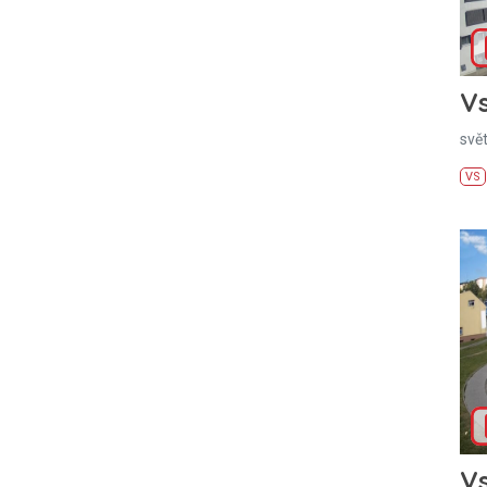
Vs
svě
VS
Vs