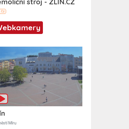
Webkamery
ín
ěstí Míru