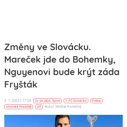
Změny ve Slovácku.
Mareček jde do Bohemky,
Nguyenovi bude krýt záda
Fryšták
3. 1. 2022 | 17:04
Co se děje
,
Sport
1. FC Slovácko
Fotbal
Autor: Michal Konečný
Uherské Hradiště
UH