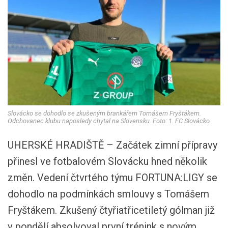
Slovácko se dohodlo se zkušeným brankářem Tomášem Fryštákem.
Odchovanec klubu naposledy chytal na Slovensku. Foto: 1. FC Slovácko
UHERSKÉ HRADIŠTĚ – Začátek zimní přípravy
přinesl ve fotbalovém Slovácku hned několik
změn. Vedení čtvrtého týmu FORTUNA:LIGY se
dohodlo na podmínkách smlouvy s Tomášem
Fryštákem. Zkušený čtyřiatřicetiletý gólman již
v pondělí absolvoval první trénink s novým