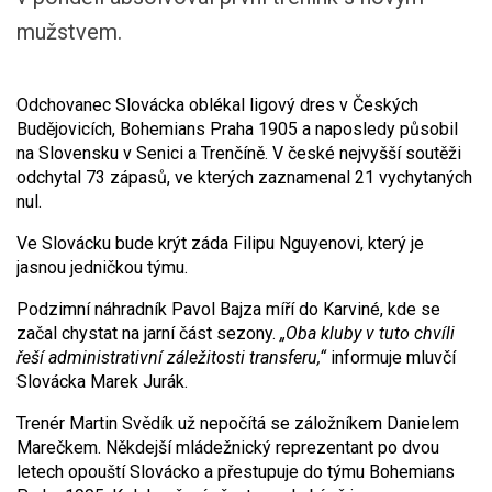
mužstvem.
Odchovanec Slovácka oblékal ligový dres v Českých
Budějovicích, Bohemians Praha 1905 a naposledy působil
na Slovensku v Senici a Trenčíně. V české nejvyšší soutěži
odchytal 73 zápasů, ve kterých zaznamenal 21 vychytaných
nul.
Ve Slovácku bude krýt záda Filipu Nguyenovi, který je
jasnou jedničkou týmu.
Podzimní náhradník Pavol Bajza míří do Karviné, kde se
začal chystat na jarní část sezony.
„Oba kluby v tuto chvíli
řeší administrativní záležitosti transferu,“
informuje mluvčí
Slovácka Marek Jurák.
Trenér Martin Svědík už nepočítá se záložníkem Danielem
Marečkem. Někdejší mládežnický reprezentant po dvou
letech opouští Slovácko a přestupuje do týmu Bohemians