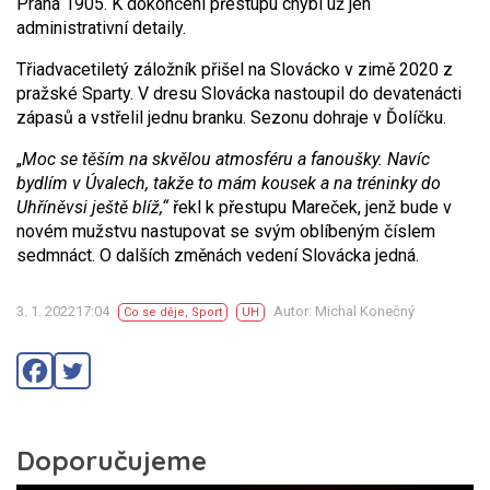
Praha 1905. K dokončení přestupu chybí už jen
administrativní detaily.
Třiadvacetiletý záložník přišel na Slovácko v zimě 2020 z
pražské Sparty. V dresu Slovácka nastoupil do devatenácti
zápasů a vstřelil jednu branku. Sezonu dohraje v Ďolíčku.
„
Moc se těším na skvělou atmosféru a fanoušky. Navíc
bydlím v Úvalech, takže to mám kousek a na tréninky do
Uhříněvsi ještě blíž,“
řekl k přestupu Mareček, jenž bude v
novém mužstvu nastupovat se svým oblíbeným číslem
sedmnáct. O dalších změnách vedení Slovácka jedná.
3. 1. 202217:04
Autor: Michal Konečný
Co se děje
,
Sport
UH