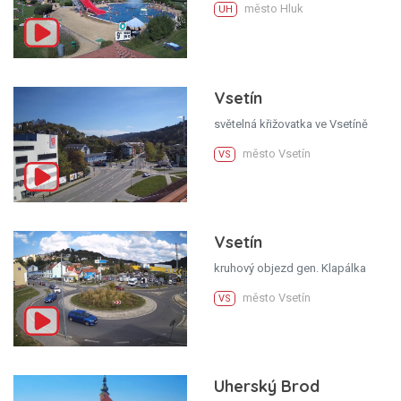
město Hluk
UH
Vsetín
světelná křižovatka ve Vsetíně
město Vsetín
VS
Vsetín
kruhový objezd gen. Klapálka
město Vsetín
VS
Uherský Brod