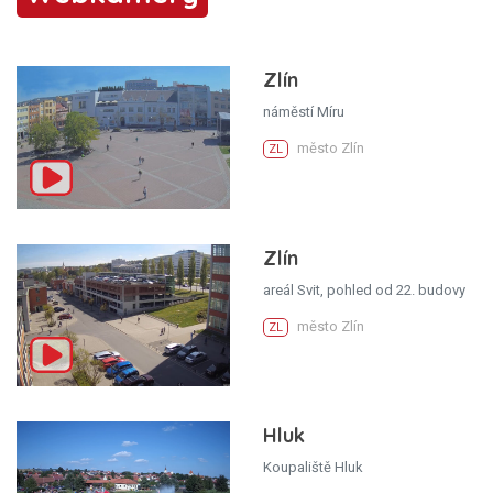
Zlín
náměstí Míru
město Zlín
ZL
Zlín
areál Svit, pohled od 22. budovy
město Zlín
ZL
Hluk
Koupaliště Hluk