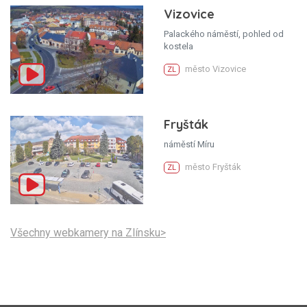
Vizovice
Palackého náměstí, pohled od
kostela
město Vizovice
ZL
Fryšták
náměstí Míru
město Fryšták
ZL
Všechny webkamery na Zlínsku>