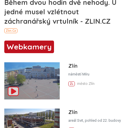
Webkamery
Zlín
náměstí Míru
město Zlín
ZL
Zlín
areál Svit, pohled od 22. budovy