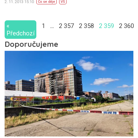
2. 11. 2013 15:10
Co se děje
VS
«
1
…
2 357
2 358
2 359
2 360
Předchozí