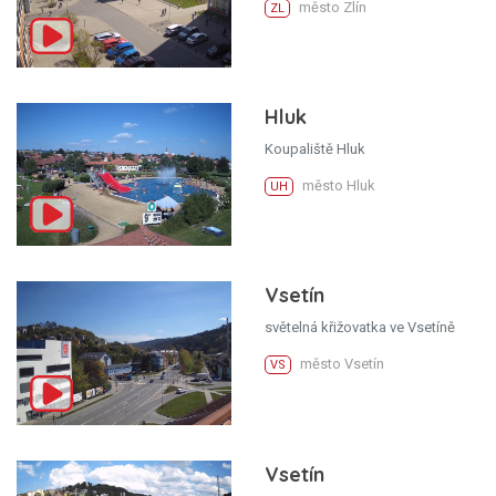
město Zlín
ZL
Hluk
Koupaliště Hluk
město Hluk
UH
Vsetín
světelná křižovatka ve Vsetíně
město Vsetín
VS
Vsetín