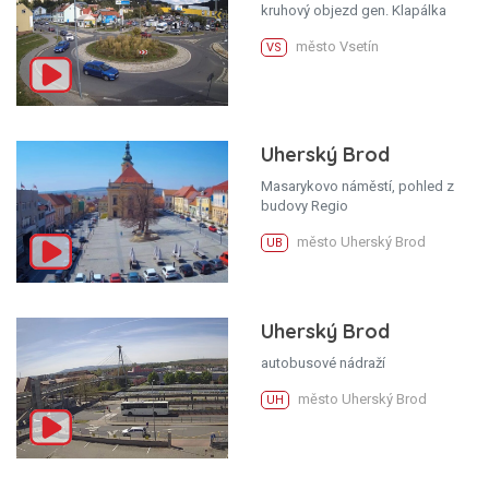
kruhový objezd gen. Klapálka
město Vsetín
VS
Uherský Brod
Masarykovo náměstí, pohled z
budovy Regio
město Uherský Brod
UB
Uherský Brod
autobusové nádraží
město Uherský Brod
UH