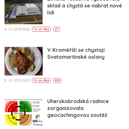
sklad a chystá se nabrat nové
lidi
4. 11. 2013 8:00
Co se děje
ZL
V Kroměříži se chystají
Svatomartinské oslavy
3. 11. 2013 9:35
Co se děje
KM
Uherskobrodská radnice
zorganizovala
geocachingovou soutěž