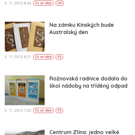
3. 11. 2013 8:54
Co se děje
UH
Na zámku Kinských bude
Australský den
3. 11. 2013 8:21
Co se děje
VS
Rožnovská radnice dodala do
škol nádoby na tříděný odpad
3. 11. 2013 7:35
Co se děje
VS
Centrum Zlína: jedno velké