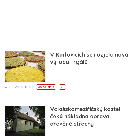
V Karlovicích se rozjela nová
výroba frgálů
4. 11. 2013 13:21
Co se děje
VS
Valašskomeziříčský kostel
čeká nákladná oprava
dřevěné střechy