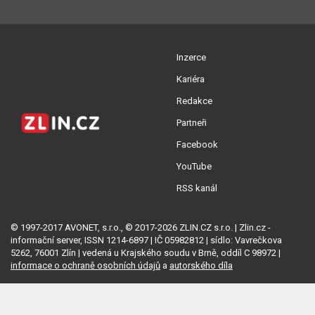
Inzerce
Kariéra
Redakce
Partneři
Facebook
YouTube
RSS kanál
© 1997-2017 AVONET, s.r.o., © 2017-2026 ZLIN.CZ s.r.o. | Zlin.cz -
informační server, ISSN 1214-6897 | IČ 05982812 | sídlo: Vavrečkova
5262, 76001 Zlín | vedená u Krajského soudu v Brně, oddíl C 98972 |
informace o ochraně osobních údajů
a
autorského díla