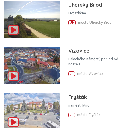
Uherský Brod
Hvězdárna
město Uherský Brod
UH
Vizovice
Palackého náměstí, pohled od
kostela
město Vizovice
ZL
Fryšták
náměstí Míru
město Fryšták
ZL