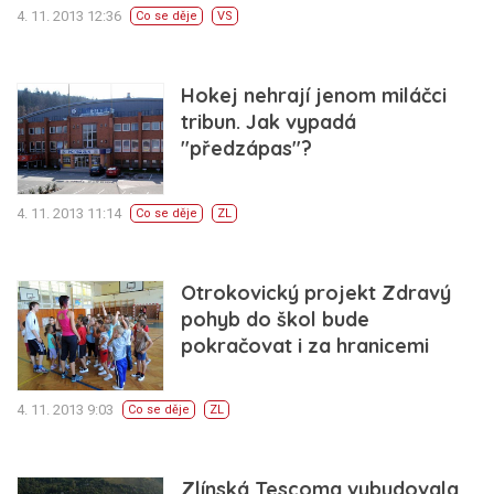
4. 11. 2013 12:36
Co se děje
VS
Hokej nehrají jenom miláčci
tribun. Jak vypadá
"předzápas"?
4. 11. 2013 11:14
Co se děje
ZL
Otrokovický projekt Zdravý
pohyb do škol bude
pokračovat i za hranicemi
4. 11. 2013 9:03
Co se děje
ZL
Zlínská Tescoma vybudovala