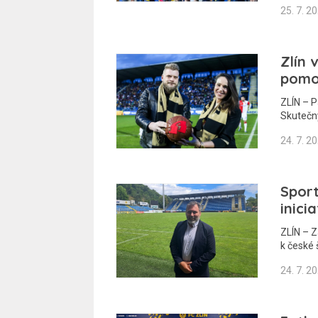
25. 7. 2
Zlín 
pomo
ZLÍN – P
Skutečn
24. 7. 2
Sport
inicia
ZLÍN – Z
k české 
24. 7. 2