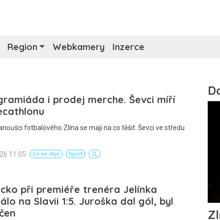
Region
Webkamery
Inzerce
ramiáda i prodej merche. Ševci míří
ecathlonu
anoušci fotbalového Zlína se mají na co těšit. Ševci ve středu
026 11:05
Co se děje
Sport
ZL
cko při premiéře trenéra Jelínka
álo na Slavii 1:5. Juroška dal gól, byl
učen