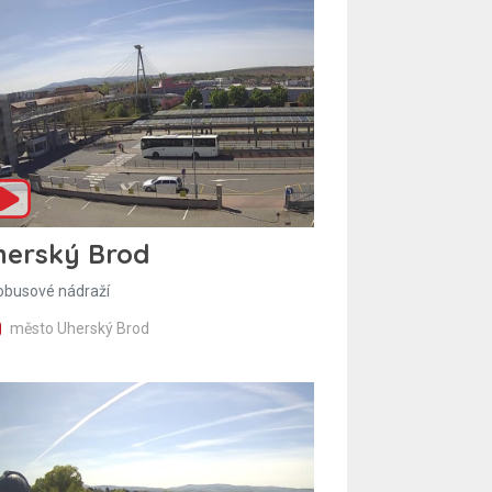
herský Brod
obusové nádraží
město Uherský Brod