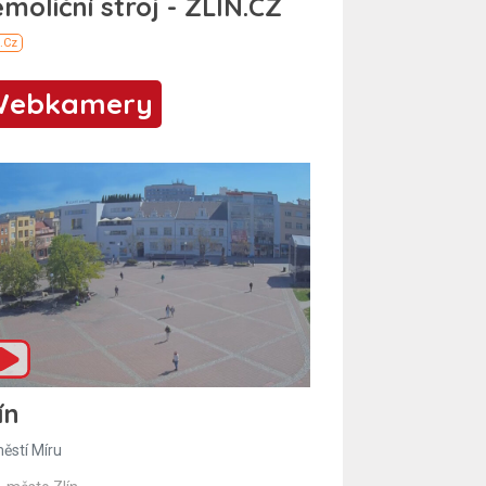
Webkamery
ín
ěstí Míru