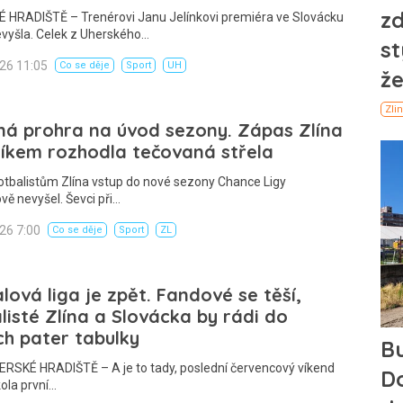
 HRADIŠTĚ – Trenérovi Janu Jelínkovi premiéra ve Slovácku
evyšla. Celek z Uherského…
026 11:05
Co se děje
Sport
UH
á prohra na úvod sezony. Zápas Zlína
íkem rozhodla tečovaná střela
otbalistům Zlína vstup do nové sezony Chance Ligy
vě nevyšel. Ševci při…
026 7:00
Co se děje
Sport
ZL
lová liga je zpět. Fandové se těší,
listé Zlína a Slovácka by rádi do
ch pater tabulky
ERSKÉ HRADIŠTĚ – A je to tady, poslední červencový víkend
kola první…