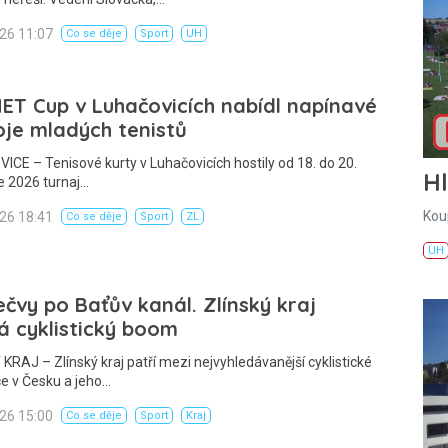
026 11:07
Co se děje
Sport
UH
T Cup v Luhačovicích nabídl napínavé
je mladých tenistů
CE – Tenisové kurty v Luhačovicích hostily od 18. do 20.
H
e 2026 turnaj…
Kou
026 18:41
Co se děje
Sport
ZL
UH
čvy po Baťův kanál. Zlínský kraj
á cyklistický boom
KRAJ – Zlínský kraj patří mezi nejvyhledávanější cyklistické
e v Česku a jeho…
026 15:00
Co se děje
Sport
Kraj