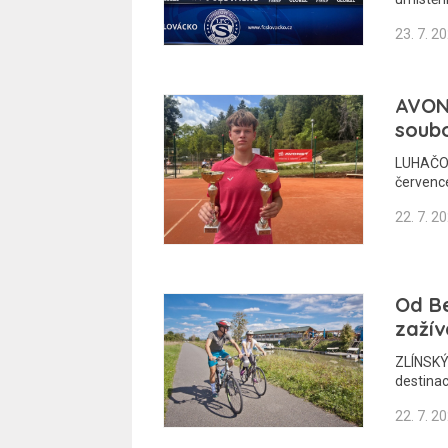
23. 7. 2
AVONE
soubo
LUHAČOVI
červenc
22. 7. 2
Od Be
zažív
ZLÍNSKÝ 
destinac
22. 7. 2