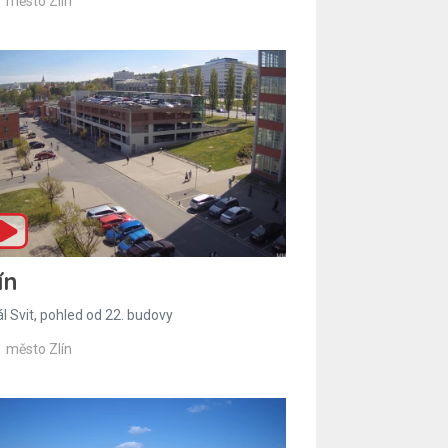
město Zlín
ín
l Svit, pohled od 22. budovy
město Zlín