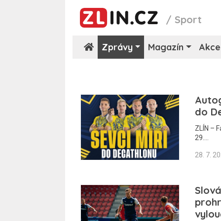
/
Sport
Zprávy
Magazín
Akce
Autog
do D
ZLÍN – F
29.…
28. 7. 2
Slová
prohr
vylo