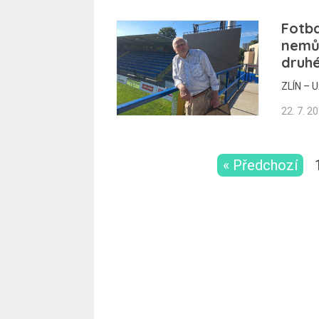
Fotba
nemů
druhé
ZLÍN – U
22. 7. 2
« Předchozí