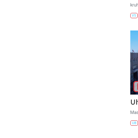
kru
VS
U
Mas
UB