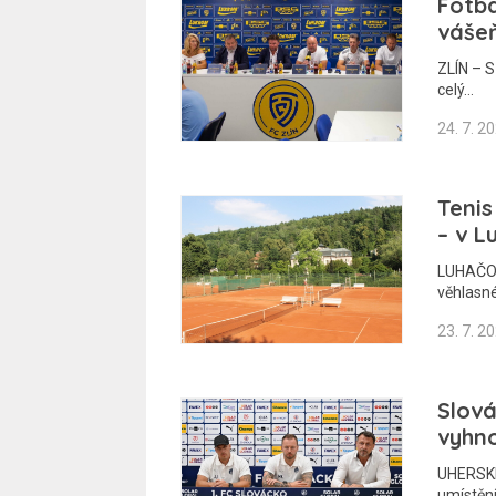
Fotba
vášeň
ZLÍN – 
celý…
24. 7. 2
Tenis
– v L
LUHAČOVI
věhlasn
23. 7. 2
Slová
vyhno
UHERSKÉ 
umístění