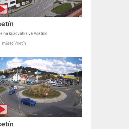
etín
telná křižovatka ve Vsetíně
město Vsetín
etín