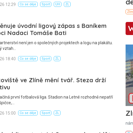
026 12:29
Co se děje
Sport
UH
ZL
věnuje úvodní ligový zápas s Baníkem
ci Nadaci Tomáše Bati
artnerství není jen o společných projektech a logu na plakátu.
ý vztah…
026 18:40
Co se děje
Sport
ZL
oviště ve Zlíně mění tvář. Steza drží
tivu
ačíná první fotbalová liga. Stadion na Letné rozhodně nepatří
špičce,…
Zl
026 15:00
Co se děje
Sport
ZL
nám