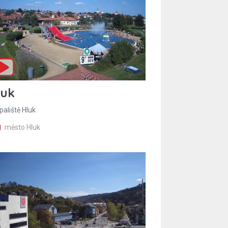
luk
paliště Hluk
město Hluk