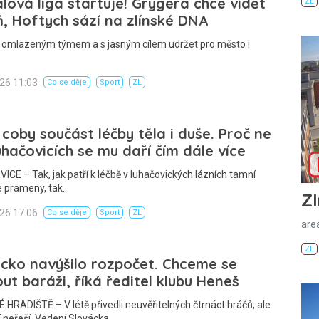
lová liga startuje! Grygera chce vidět
ZL
, Hoftych sází na zlínské DNA
S omlazeným týmem a s jasným cílem udržet pro město i
026 11:03
Co se děje
Sport
ZL
 coby součást léčby těla i duše. Proč ne
uhačovicích se mu daří čím dále více
CE – Tak, jak patří k léčbě v luhačovických lázních tamní
é prameny, tak…
Zl
026 17:06
Co se děje
Sport
ZL
areá
ZL
cko navýšilo rozpočet. Chceme se
ut baráži, říká ředitel klubu Heneš
HRADIŠTĚ – V létě přivedli neuvěřitelných čtrnáct hráčů, ale
 neřeší. Vedení Slovácka,…