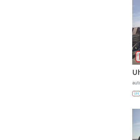
U
aut
UH