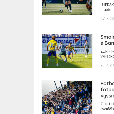
UHERSKÉ
hrubě n
27. 7. 2
Smoln
s Ban
ZLÍN – F
výsledko
26. 7. 2
Fotba
fotba
vyšší
ZLÍN, UH
roztáčí 