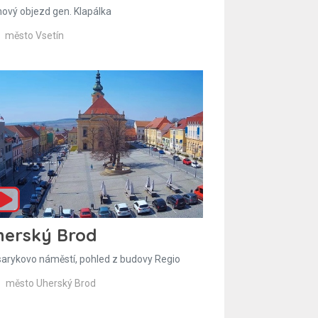
hový objezd gen. Klapálka
město Vsetín
herský Brod
arykovo náměstí, pohled z budovy Regio
město Uherský Brod