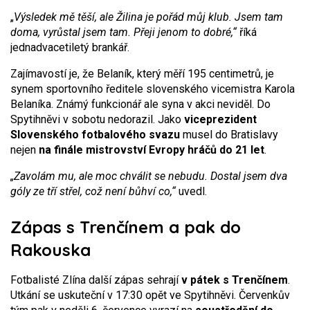
„
Výsledek mě těší, ale Žilina je pořád můj klub. Jsem tam
doma, vyrůstal jsem tam. Přeji jenom to dobré,“
říká
jednadvacetiletý brankář.
Zajímavostí je, že Belaník, který měří 195 centimetrů, je
synem sportovního ředitele slovenského vicemistra Karola
Belaníka. Známý funkcionář ale syna v akci neviděl. Do
Spytihněvi v sobotu nedorazil. Jako
viceprezident
Slovenského fotbalového svazu
musel do Bratislavy
nejen
na finále mistrovství Evropy hráčů do 21 let
.
„Zavolám mu, ale moc chválit se nebudu. Dostal jsem dva
góly ze tří střel, což není bůhví co,“
uvedl.
Zápas s Trenčínem a pak do
Rakouska
Fotbalisté Zlína další zápas sehrají
v pátek s Trenčínem
.
Utkání se uskuteční v 17:30 opět ve Spytihněvi. Červenkův