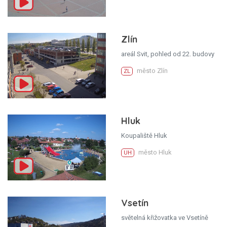
Zlín
areál Svit, pohled od 22. budovy
město Zlín
ZL
Hluk
Koupaliště Hluk
město Hluk
UH
Vsetín
světelná křižovatka ve Vsetíně