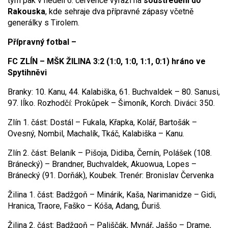
tým pak v neděli 6. července vyrazí na
soustředění do
Rakouska
, kde sehraje dva přípravné zápasy včetně
generálky s Tirolem.
Přípravný fotbal –
FC ZLÍN – MŠK ŽILINA 3:2 (1:0, 1:0, 1:1, 0:1) hráno ve
Spytihněvi
Branky: 10. Kanu, 44. Kalabiška, 61. Buchvaldek – 80. Sanusi,
97. Iĺko. Rozhodčí: Prokůpek – Šimoník, Korch. Diváci: 350.
Zlín 1. část: Dostál – Fukala, Křapka, Kolář, Bartošák –
Ovesný, Nombil, Machalík, Tkáč, Kalabiška – Kanu.
Zlín 2. část: Belaník – Pišoja, Didiba, Černín, Polášek (108.
Bránecký) – Brandner, Buchvaldek, Akuowua, Lopes –
Bránecký (91. Dorňák), Koubek. Trenér: Bronislav Červenka
Žilina 1. část: Badžgoň – Minárik, Kaša, Narimanidze – Gidi,
Hranica, Traore, Faško – Kóša, Adang, Ďuriš.
Žilina 2. část: Badžgoň – Pališčák, Mynář, Jaššo – Drame,