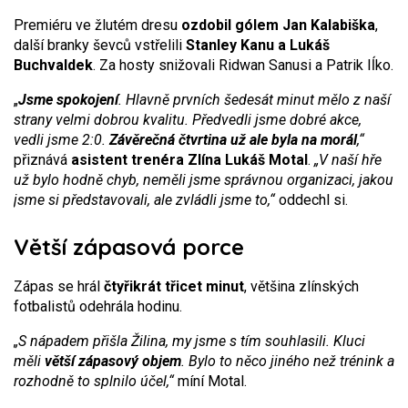
Premiéru ve žlutém dresu
ozdobil gólem Jan Kalabiška
,
další branky ševců vstřelili
Stanley Kanu a Lukáš
Buchvaldek
. Za hosty snižovali Ridwan Sanusi a Patrik Iĺko.
„
Jsme spokojení
. Hlavně prvních šedesát minut mělo z naší
strany velmi dobrou kvalitu. Předvedli jsme dobré akce,
vedli jsme 2:0.
Závěrečná čtvrtina už ale byla na morál
,“
přiznává
asistent trenéra Zlína Lukáš Motal
.
„V naší hře
už bylo hodně chyb, neměli jsme správnou organizaci, jakou
jsme si představovali, ale zvládli jsme to,“
oddechl si.
Větší zápasová porce
Zápas se hrál
čtyřikrát třicet minut
, většina zlínských
fotbalistů odehrála hodinu.
„S nápadem přišla Žilina, my jsme s tím souhlasili. Kluci
měli
větší zápasový objem
. Bylo to něco jiného než trénink a
rozhodně to splnilo účel,“
míní Motal.