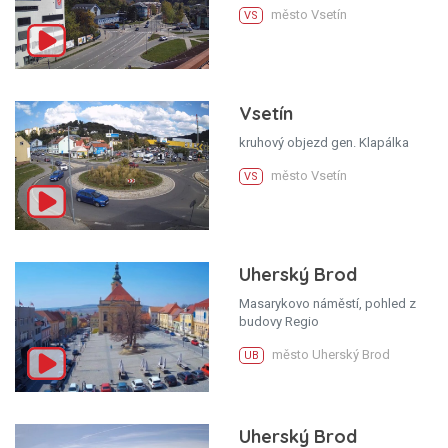
město Vsetín
VS
Vsetín
kruhový objezd gen. Klapálka
město Vsetín
VS
Uherský Brod
Masarykovo náměstí, pohled z
budovy Regio
město Uherský Brod
UB
Uherský Brod