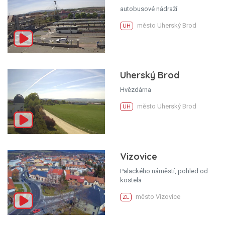
autobusové nádraží
město Uherský Brod
UH
Uherský Brod
Hvězdárna
město Uherský Brod
UH
Vizovice
Palackého náměstí, pohled od
kostela
město Vizovice
ZL