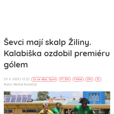
Ševci mají skalp Žiliny.
Kalabiška ozdobil premiéru
gólem
29. 6. 2025 | 12:22
Co se děje
,
Sport
FC Zlín
Fotbal
Zlín
ZL
Autor: Michal Konečný