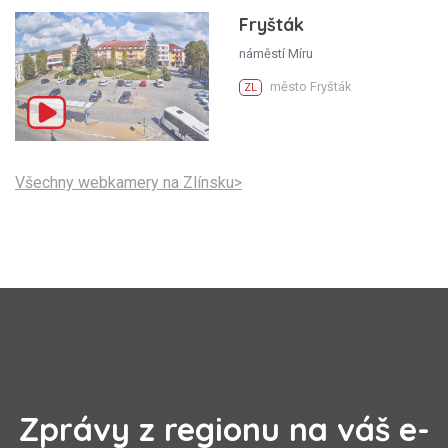
Fryšták
náměstí Míru
město Fryšták
ZL
Všechny webkamery na Zlínsku>
Zprávy z regionu na váš e-