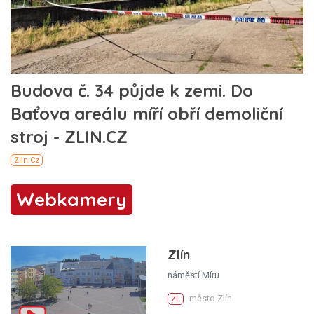
Webkamery
Zlín
náměstí Míru
město Zlín
ZL