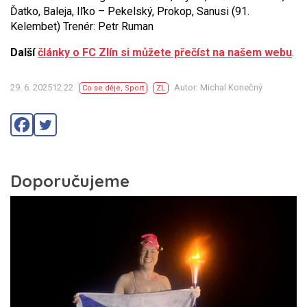
Ďatko, Baleja, Iľko – Pekelský, Prokop, Sanusi (91.
Kelembet) Trenér: Petr Ruman
Další
články o FC Zlín si můžete přečíst na našem webu
.
29. 6. 202512:22
Autor: Michal Konečný
Co se děje
,
Sport
ZL