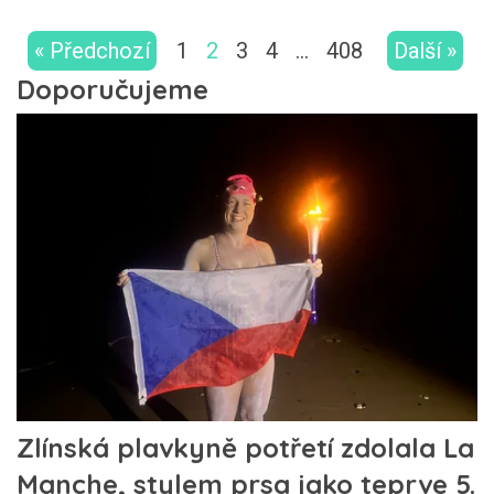
« Předchozí
1
2
3
4
…
408
Další »