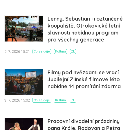
Lenny, Sebastian i roztančené
koupaliště. Otrokovické letní
slavnosti nabídnou program
pro všechny generace
5. 7. 2026 15:21
Co se děje
Kultura
ZL
Filmy pod hvězdami se vrací.
Jubilejní Zlínské filmové léto
nabídne 14 promítání zdarma
3. 7. 2026 15:02
Co se děje
Kultura
ZL
Pracovní divadelní prázdniny
pana Krále. Radovan a Petra