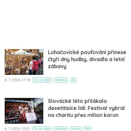
Luhačovické pouťování přinese
čtyři dny hudby, divadla a letní
zábavy
8. 7. 2026 17:10
Co se děje
Kultura
ZL
Slovácké léto přilákalo
desetitisíce lidí. Festival vybral
na charitu přes milion korun
6. 7. 2026 15:21
Co se děje
Kultura
Sport
UH