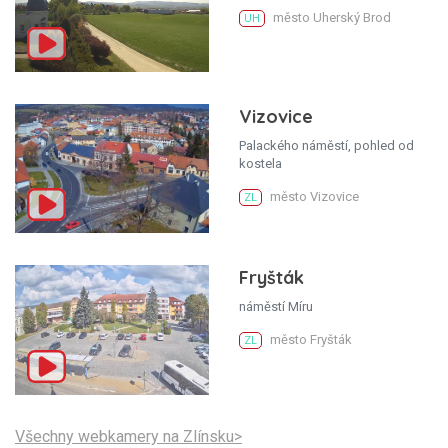
město Uherský Brod
UH
Vizovice
Palackého náměstí, pohled od
kostela
město Vizovice
ZL
Fryšták
náměstí Míru
město Fryšták
ZL
Všechny webkamery na Zlínsku>