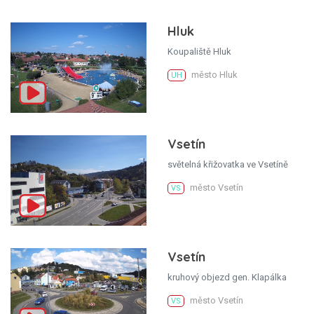
Hluk
Koupaliště Hluk
město Hluk
UH
Vsetín
světelná křižovatka ve Vsetíně
město Vsetín
VS
Vsetín
kruhový objezd gen. Klapálka
město Vsetín
VS