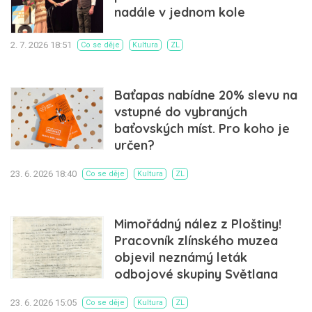
nadále v jednom kole
2. 7. 2026 18:51
Co se děje
Kultura
ZL
Baťapas nabídne 20% slevu na
vstupné do vybraných
baťovských míst. Pro koho je
určen?
23. 6. 2026 18:40
Co se děje
Kultura
ZL
Mimořádný nález z Ploštiny!
Pracovník zlínského muzea
objevil neznámý leták
odbojové skupiny Světlana
23. 6. 2026 15:05
Co se děje
Kultura
ZL