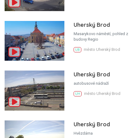
Uherský Brod
Masarykovo náměstí, pohled z
budovy Regio
město Uherský Brod
UB
Uherský Brod
autobusové nádraží
město Uherský Brod
UH
Uherský Brod
Hvězdárna