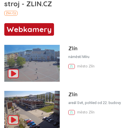
Webkamery
Zlín
náměstí Míru
město Zlín
ZL
Zlín
areál Svit, pohled od 22. budovy
město Zlín
ZL