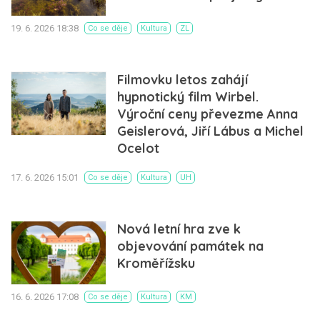
19. 6. 2026 18:38
Co se děje
Kultura
ZL
Filmovku letos zahájí
hypnotický film Wirbel.
Výroční ceny převezme Anna
Geislerová, Jiří Lábus a Michel
Ocelot
17. 6. 2026 15:01
Co se děje
Kultura
UH
Nová letní hra zve k
objevování památek na
Kroměřížsku
16. 6. 2026 17:08
Co se děje
Kultura
KM