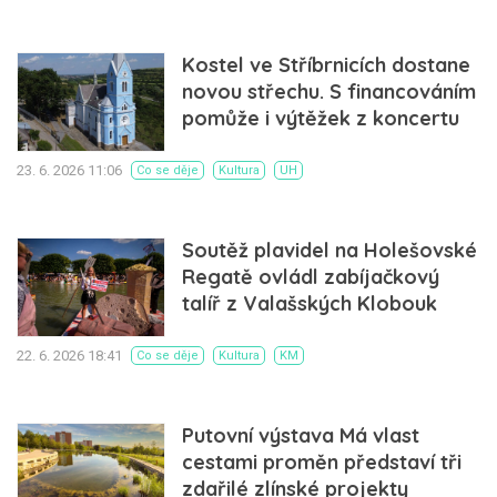
Kostel ve Stříbrnicích dostane
novou střechu. S financováním
pomůže i výtěžek z koncertu
23. 6. 2026 11:06
Co se děje
Kultura
UH
Soutěž plavidel na Holešovské
Regatě ovládl zabíjačkový
talíř z Valašských Klobouk
22. 6. 2026 18:41
Co se děje
Kultura
KM
Putovní výstava Má vlast
cestami proměn představí tři
zdařilé zlínské projekty