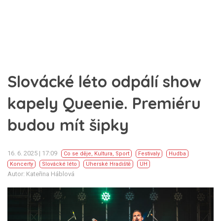
Slovácké léto odpálí show
kapely Queenie. Premiéru
budou mít šipky
16. 6. 2025 | 17:09
Co se děje
,
Kultura
,
Sport
Festivaly
Hudba
Koncerty
Slovácké léto
Uherské Hradiště
UH
Autor: Kateřina Háblová