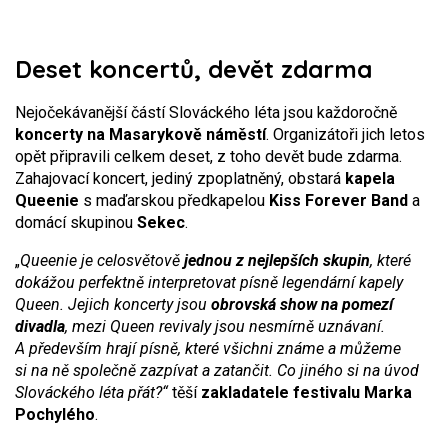
Deset koncertů, devět zdarma
Nejočekávanější částí Slováckého léta jsou každoročně
koncerty na Masarykově náměstí
. Organizátoři jich letos
opět připravili celkem deset, z toho devět bude zdarma.
Zahajovací koncert, jediný zpoplatněný, obstará
kapela
Queenie
s maďarskou předkapelou
Kiss Forever Band
a
domácí skupinou
Sekec
.
„
Queenie je celosvětově
jednou z nejlepších skupin
, které
dokážou perfektně interpretovat písně legendární kapely
Queen. Jejich koncerty jsou
obrovská show na pomezí
divadla
, mezi Queen revivaly jsou nesmírně uznávaní.
A především hrají písně, které všichni známe a můžeme
si na ně společně zazpívat a zatančit. Co jiného si na úvod
Slováckého léta přát?“
těší
zakladatele festivalu Marka
Pochylého
.