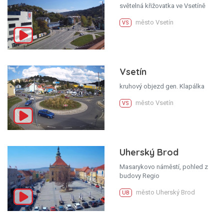
světelná křižovatka ve Vsetíně
město Vsetín
VS
Vsetín
kruhový objezd gen. Klapálka
město Vsetín
VS
Uherský Brod
Masarykovo náměstí, pohled z
budovy Regio
město Uherský Brod
UB