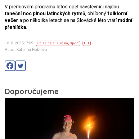
V prémiovém programu letos opět návštěvníci najdou
taneční noc plnou latinských rytmů
, oblíbený
folklorní
večer
a po několika letech se na Slovácké léto vrátí
módní
přehlídka
.
16. 6. 202517:09
Co se děje
,
Kultura
,
Sport
UH
Autor: Kateřina Háblová