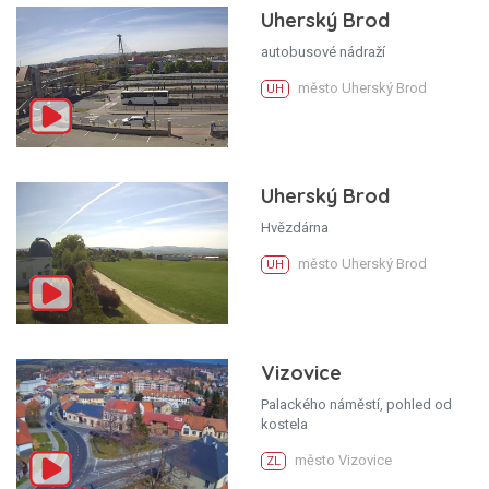
Uherský Brod
autobusové nádraží
město Uherský Brod
UH
Uherský Brod
Hvězdárna
město Uherský Brod
UH
Vizovice
Palackého náměstí, pohled od
kostela
město Vizovice
ZL