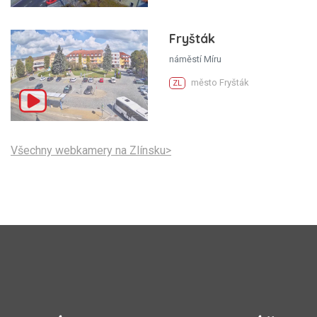
Fryšták
náměstí Míru
město Fryšták
ZL
Všechny webkamery na Zlínsku>