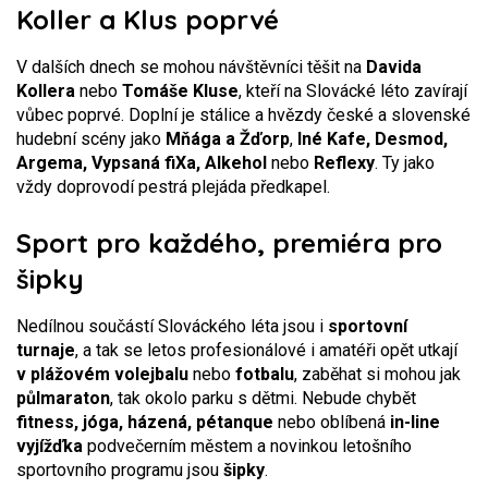
Koller a Klus poprvé
V dalších dnech se mohou návštěvníci těšit na
Davida
Kollera
nebo
Tomáše Kluse
, kteří na Slovácké léto zavírají
vůbec poprvé. Doplní je stálice a hvězdy české a slovenské
hudební scény jako
Mňága a Žďorp
,
Iné Kafe, Desmod,
Argema, Vypsaná fiXa, Alkehol
nebo
Reflexy
. Ty jako
vždy doprovodí pestrá plejáda předkapel.
Sport pro každého, premiéra pro
šipky
Nedílnou součástí Slováckého léta jsou i
sportovní
turnaje
, a tak se letos profesionálové i amatéři opět utkají
v plážovém volejbalu
nebo
fotbalu
, zaběhat si mohou jak
půlmaraton
, tak okolo parku s dětmi. Nebude chybět
fitness, jóga, házená, pétanque
nebo oblíbená
in-line
vyjížďka
podvečerním městem a novinkou letošního
sportovního programu jsou
šipky
.