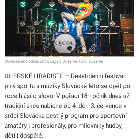
Slovácké léto odpálí show kapely Queenie. Foto: Queenie
UHERSKÉ HRADIŠTĚ – Desetidenní festival
plný sportu a muziky Slovácké léto se opět po
roce hlásí o slovo. V pořadí 18. ročník dnes už
tradiční akce nabídne od 4. do 13. července v
srdci Slovácka pestrý program pro sportovní
amatéry i profesionály, pro milovníky hudby,
děti i dospělé.