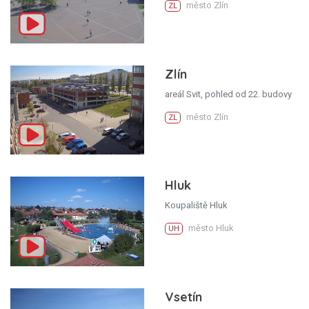
město Zlín
ZL
Zlín
areál Svit, pohled od 22. budovy
město Zlín
ZL
Hluk
Koupaliště Hluk
město Hluk
UH
Vsetín