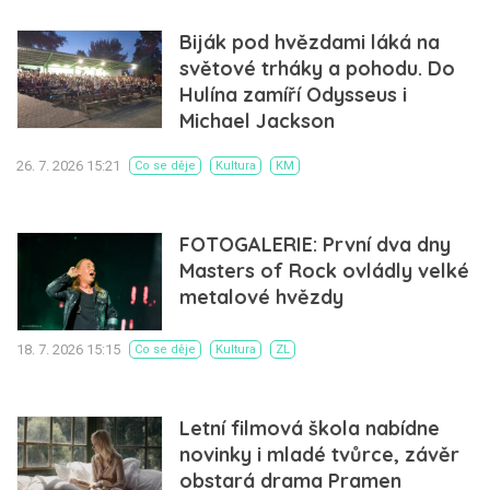
Biják pod hvězdami láká na
světové trháky a pohodu. Do
Hulína zamíří Odysseus i
Michael Jackson
26. 7. 2026 15:21
Co se děje
Kultura
KM
FOTOGALERIE: První dva dny
Masters of Rock ovládly velké
metalové hvězdy
18. 7. 2026 15:15
Co se děje
Kultura
ZL
Letní filmová škola nabídne
novinky i mladé tvůrce, závěr
obstará drama Pramen