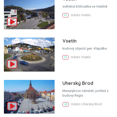
světelná křižovatka ve Vsetíně
město Vsetín
VS
Vsetín
kruhový objezd gen. Klapálka
město Vsetín
VS
Uherský Brod
Masarykovo náměstí, pohled z
budovy Regio
město Uherský Brod
UB