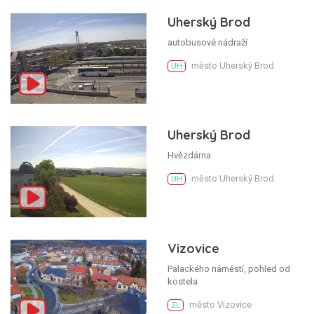
Uherský Brod
autobusové nádraží
město Uherský Brod
UH
Uherský Brod
Hvězdárna
město Uherský Brod
UH
Vizovice
Palackého náměstí, pohled od
kostela
město Vizovice
ZL