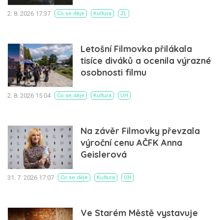
2. 8. 2026 17:37
Co se děje
Kultura
ZL
Letošní Filmovka přilákala
tisíce diváků a ocenila výrazné
osobnosti filmu
2. 8. 2026 15:04
Co se děje
Kultura
UH
Na závěr Filmovky převzala
výroční cenu AČFK Anna
Geislerová
31. 7. 2026 17:07
Co se děje
Kultura
UH
Ve Starém Městě vystavuje