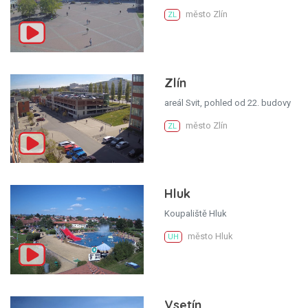
město Zlín
ZL
Zlín
areál Svit, pohled od 22. budovy
město Zlín
ZL
Hluk
Koupaliště Hluk
město Hluk
UH
Vsetín