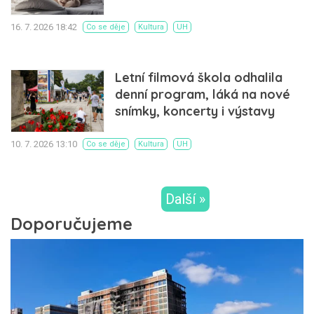
16. 7. 2026 18:42
Co se děje
Kultura
UH
Letní filmová škola odhalila
denní program, láká na nové
snímky, koncerty i výstavy
10. 7. 2026 13:10
Co se děje
Kultura
UH
Další »