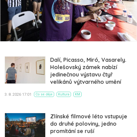
Dalí, Picasso, Miró, Vasarely.
Holešovský zámek nabízí
jedinečnou výstavu čtyř
velikánů výtvarného umění
3. 8. 2026 17:01
Co se děje
Kultura
KM
Zlínské filmové léto vstupuje
do druhé poloviny, jedno
promítání se ruší