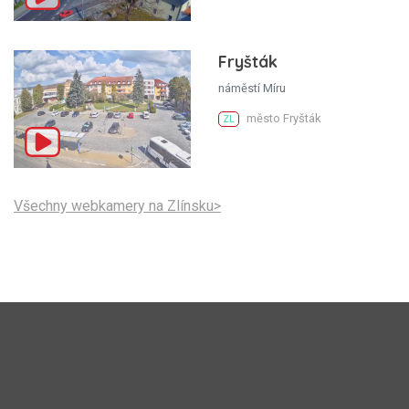
Fryšták
náměstí Míru
město Fryšták
ZL
Všechny webkamery na Zlínsku>