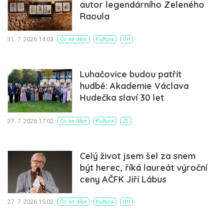
autor legendárního Zeleného
Raoula
31. 7. 2026 14:03
Co se děje
Kultura
UH
Luhačovice budou patřit
hudbě: Akademie Václava
Hudečka slaví 30 let
27. 7. 2026 17:02
Co se děje
Kultura
ZL
Celý život jsem šel za snem
být herec, říká laureát výroční
ceny AČFK Jiří Lábus
27. 7. 2026 15:02
Co se děje
Kultura
UH