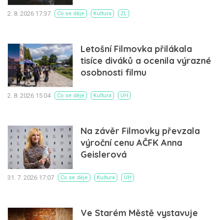
2. 8. 2026 17:37
Co se děje
Kultura
ZL
Letošní Filmovka přilákala
tisíce diváků a ocenila výrazné
osobnosti filmu
2. 8. 2026 15:04
Co se děje
Kultura
UH
Na závěr Filmovky převzala
výroční cenu AČFK Anna
Geislerová
31. 7. 2026 17:07
Co se děje
Kultura
UH
Ve Starém Městě vystavuje