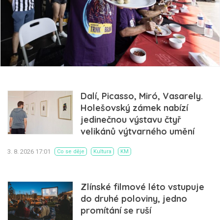
Dalí, Picasso, Miró, Vasarely.
Holešovský zámek nabízí
jedinečnou výstavu čtyř
velikánů výtvarného umění
3. 8. 2026 17:01
Co se děje
Kultura
KM
Zlínské filmové léto vstupuje
do druhé poloviny, jedno
promítání se ruší