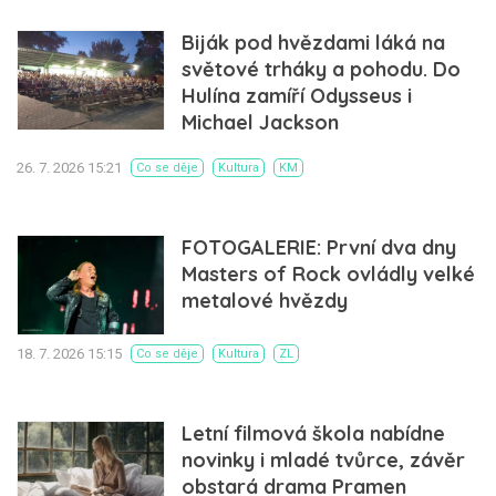
Biják pod hvězdami láká na
světové trháky a pohodu. Do
Hulína zamíří Odysseus i
Michael Jackson
26. 7. 2026 15:21
Co se děje
Kultura
KM
FOTOGALERIE: První dva dny
Masters of Rock ovládly velké
metalové hvězdy
18. 7. 2026 15:15
Co se děje
Kultura
ZL
Letní filmová škola nabídne
novinky i mladé tvůrce, závěr
obstará drama Pramen