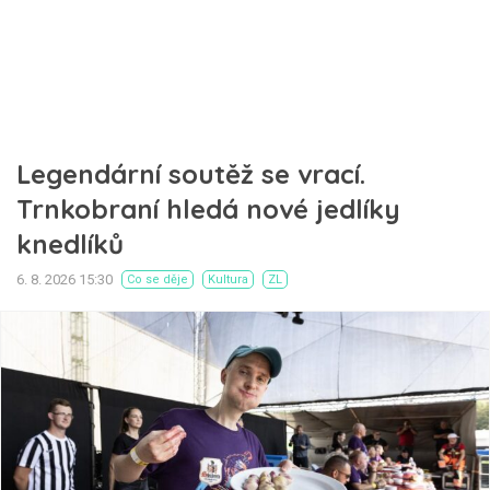
Legendární soutěž se vrací.
Trnkobraní hledá nové jedlíky
knedlíků
6. 8. 2026 15:30
Co se děje
Kultura
ZL