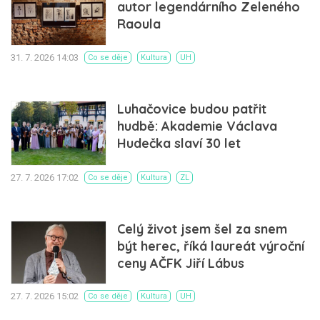
autor legendárního Zeleného
Raoula
31. 7. 2026 14:03
Co se děje
Kultura
UH
Luhačovice budou patřit
hudbě: Akademie Václava
Hudečka slaví 30 let
27. 7. 2026 17:02
Co se děje
Kultura
ZL
Celý život jsem šel za snem
být herec, říká laureát výroční
ceny AČFK Jiří Lábus
27. 7. 2026 15:02
Co se děje
Kultura
UH