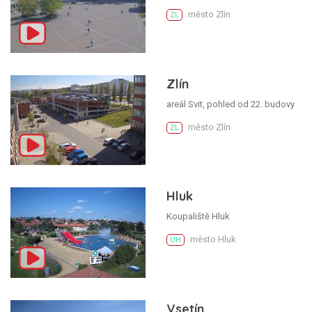
město Zlín
ZL
Zlín
areál Svit, pohled od 22. budovy
město Zlín
ZL
Hluk
Koupaliště Hluk
město Hluk
UH
Vsetín