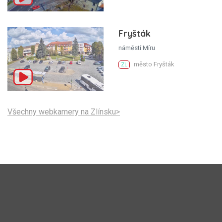
Fryšták
náměstí Míru
město Fryšták
ZL
Všechny webkamery na Zlínsku>