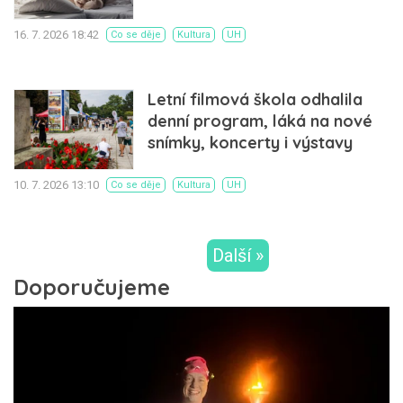
16. 7. 2026 18:42
Co se děje
Kultura
UH
Letní filmová škola odhalila
denní program, láká na nové
snímky, koncerty i výstavy
10. 7. 2026 13:10
Co se děje
Kultura
UH
Další »