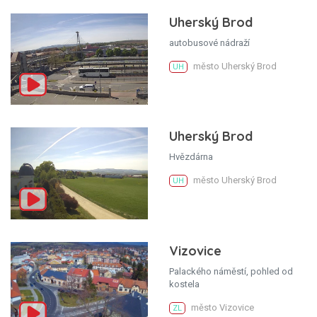
Uherský Brod
autobusové nádraží
město Uherský Brod
UH
Uherský Brod
Hvězdárna
město Uherský Brod
UH
Vizovice
Palackého náměstí, pohled od
kostela
město Vizovice
ZL