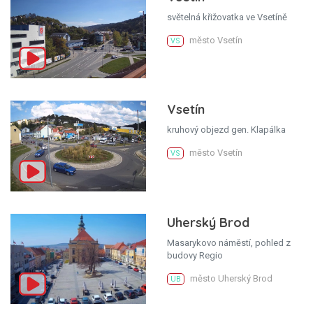
světelná křižovatka ve Vsetíně
město Vsetín
VS
Vsetín
kruhový objezd gen. Klapálka
město Vsetín
VS
Uherský Brod
Masarykovo náměstí, pohled z
budovy Regio
město Uherský Brod
UB