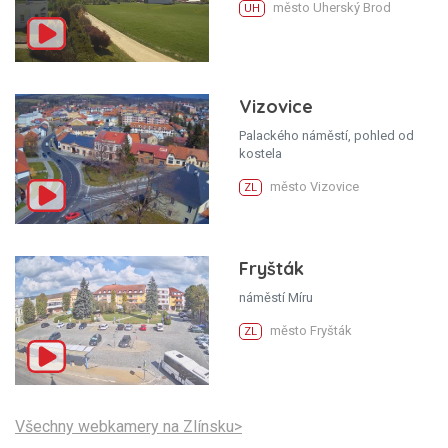
město Uherský Brod
UH
Vizovice
Palackého náměstí, pohled od
kostela
město Vizovice
ZL
Fryšták
náměstí Míru
město Fryšták
ZL
Všechny webkamery na Zlínsku>