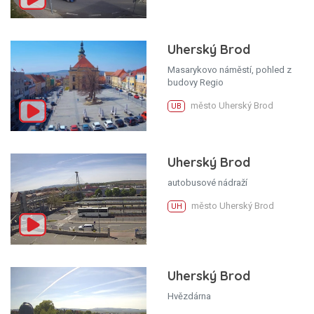
Uherský Brod
Masarykovo náměstí, pohled z
budovy Regio
město Uherský Brod
UB
Uherský Brod
autobusové nádraží
město Uherský Brod
UH
Uherský Brod
Hvězdárna