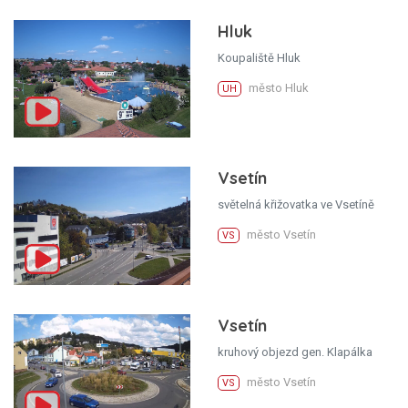
Hluk
Koupaliště Hluk
město Hluk
UH
Vsetín
světelná křižovatka ve Vsetíně
město Vsetín
VS
Vsetín
kruhový objezd gen. Klapálka
město Vsetín
VS