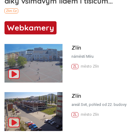
Webkamery
Zlín
náměstí Míru
město Zlín
ZL
Zlín
areál Svit, pohled od 22. budovy
město Zlín
ZL