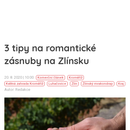
3 tipy na romantické
zásnuby na Zlínsku
20. 8. 2020 | 10:00
Komerční článek
Kroměříž
Květná zahrada Kroměříž
Luhačovice
Zlín
Zlínský mrakondrap
Kraj
Autor: Redakce