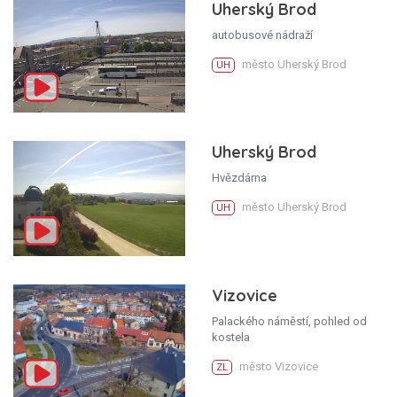
Uherský Brod
autobusové nádraží
město Uherský Brod
UH
Uherský Brod
Hvězdárna
město Uherský Brod
UH
Vizovice
Palackého náměstí, pohled od
kostela
město Vizovice
ZL