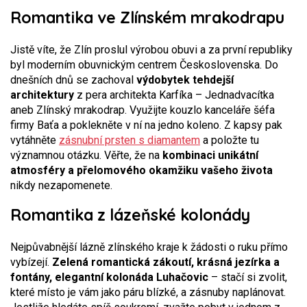
Romantika ve Zlínském mrakodrapu
Jistě víte, že Zlín proslul výrobou obuvi a za první republiky
byl moderním obuvnickým centrem Československa. Do
dnešních dnů se zachoval
výdobytek tehdejší
architektury
z pera architekta Karfíka – Jednadvacítka
aneb Zlínský mrakodrap. Využijte kouzlo kanceláře šéfa
firmy Baťa a poklekněte v ní na jedno koleno. Z kapsy pak
vytáhněte
zásnubní prsten s diamantem
a položte tu
významnou otázku. Věřte, že na
kombinaci unikátní
atmosféry a přelomového okamžiku vašeho života
nikdy nezapomenete.
Romantika z lázeňské kolonády
Nejpůvabnější lázně zlínského kraje k žádosti o ruku přímo
vybízejí.
Zelená romantická zákoutí, krásná jezírka a
fontány, elegantní kolonáda Luhačovic
– stačí si zvolit,
které místo je vám jako páru blízké, a zásnuby naplánovat.