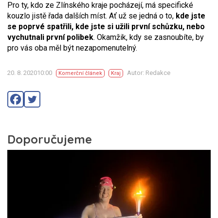
Pro ty, kdo ze Zlínského kraje pocházejí, má specifické
kouzlo jistě řada dalších míst. Ať už se jedná o to,
kde jste
se poprvé spatřili, kde jste si užili první schůzku, nebo
vychutnali první polibek
. Okamžik, kdy se zasnoubíte, by
pro vás oba měl být nezapomenutelný.
20. 8. 202010:00
Autor: Redakce
Komerční článek
Kraj