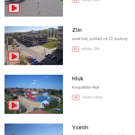
ZL
Zlín
areál Svit, pohled od 22. budovy
město Zlín
ZL
Hluk
Koupaliště Hluk
město Hluk
UH
Vsetín