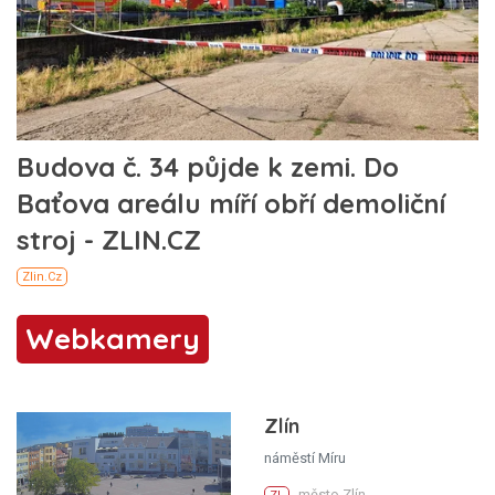
Webkamery
Zlín
náměstí Míru
město Zlín