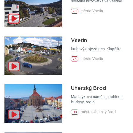
světelná křižovatka ve Vsetíně
město Vsetín
VS
Vsetín
kruhový objezd gen. Klapálka
město Vsetín
VS
Uherský Brod
Masarykovo náměstí, pohled z
budovy Regio
město Uherský Brod
UB