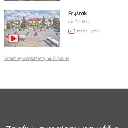
Fryšták
náměstí Míru
město Fryšták
ZL
Všechny webkamery na Zlínsku>