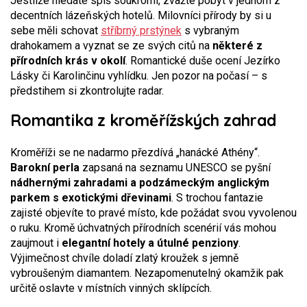
Jestliže hledáte spíš soukromí, zvažte pobyt v jednom z
decentních lázeňských hotelů. Milovníci přírody by si u
sebe měli schovat
stříbrný prstýnek
s vybraným
drahokamem a vyznat se ze svých citů na
některé z
přírodních krás v okolí
. Romantické duše ocení Jezírko
Lásky či Karolinčinu vyhlídku. Jen pozor na počasí – s
předstihem si zkontrolujte radar.
Romantika z kroměřížských zahrad
Kroměříži se ne nadarmo přezdívá „hanácké Athény“.
Barokní perla
zapsaná na seznamu UNESCO se pyšní
nádhernými zahradami a podzámeckým anglickým
parkem s exotickými dřevinami
. S trochou fantazie
zajisté objevíte to pravé místo, kde požádat svou vyvolenou
o ruku. Kromě úchvatných přírodních scenérií vás mohou
zaujmout i
elegantní hotely a útulné penziony
.
Výjimečnost chvíle doladí zlatý kroužek s jemně
vybroušeným diamantem. Nezapomenutelný okamžik pak
určitě oslavte v místních vinných sklípcích.