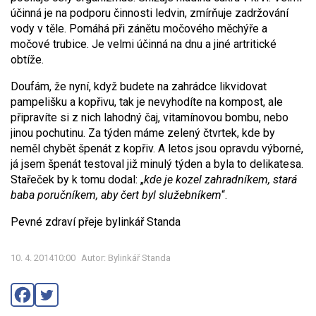
účinná je na podporu činnosti ledvin, zmírňuje zadržování
vody v těle. Pomáhá při zánětu močového měchýře a
močové trubice. Je velmi účinná na dnu a jiné artritické
obtíže.
Doufám, že nyní, když budete na zahrádce likvidovat
pampelišku a kopřivu, tak je nevyhodíte na kompost, ale
připravíte si z nich lahodný čaj, vitamínovou bombu, nebo
jinou pochutinu. Za týden máme zelený čtvrtek, kde by
neměl chybět špenát z kopřiv. A letos jsou opravdu výborné,
já jsem špenát testoval již minulý týden a byla to delikatesa.
Stařeček by k tomu dodal: „
kde je kozel zahradníkem, stará
baba poručníkem, aby čert byl služebníkem
“.
Pevné zdraví přeje bylinkář Standa
10. 4. 201410:00
Autor: Bylinkář Standa