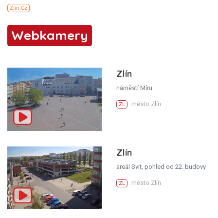
Webkamery
Zlín
náměstí Míru
město Zlín
ZL
Zlín
areál Svit, pohled od 22. budovy
město Zlín
ZL