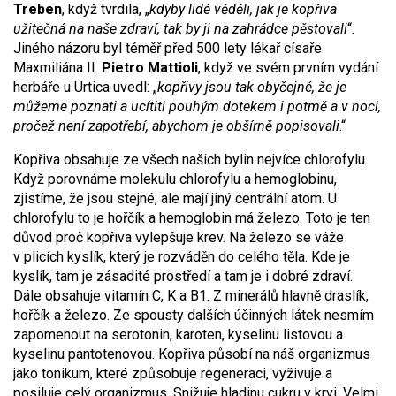
Treben
, když tvrdila, „
kdyby lidé věděli, jak je kopřiva
užitečná na naše zdraví, tak by ji na zahrádce pěstovali
“.
Jiného názoru byl téměř před 500 lety lékař císaře
Maxmiliána II.
Pietro Mattioli
, když ve svém prvním vydání
herbáře u Urtica uvedl: „
kopřivy jsou tak obyčejné, že je
můžeme poznati a ucítiti pouhým dotekem i potmě a v noci,
pročež není zapotřebí, abychom je obšírně popisovali
.“
Kopřiva obsahuje ze všech našich bylin nejvíce chlorofylu.
Když porovnáme molekulu chlorofylu a hemoglobinu,
zjistíme, že jsou stejné, ale mají jiný centrální atom. U
chlorofylu to je hořčík a hemoglobin má železo. Toto je ten
důvod proč kopřiva vylepšuje krev. Na železo se váže
v plicích kyslík, který je rozváděn do celého těla. Kde je
kyslík, tam je zásadité prostředí a tam je i dobré zdraví.
Dále obsahuje vitamín C, K a B1. Z minerálů hlavně draslík,
hořčík a železo. Ze spousty dalších účinných látek nesmím
zapomenout na serotonin, karoten, kyselinu listovou a
kyselinu pantotenovou. Kopřiva působí na náš organizmus
jako tonikum, které způsobuje regeneraci, vyživuje a
posiluje celý organizmus. Snižuje hladinu cukru v krvi. Velmi