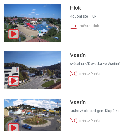
Hluk
Koupaliště Hluk
město Hluk
UH
Vsetín
světelná křižovatka ve Vsetíně
město Vsetín
VS
Vsetín
kruhový objezd gen. Klapálka
město Vsetín
VS