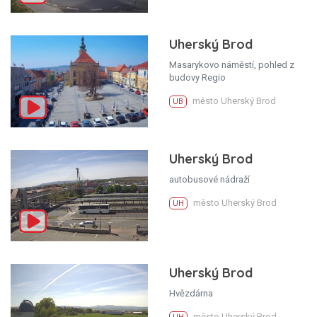
Uherský Brod
Masarykovo náměstí, pohled z
budovy Regio
město Uherský Brod
UB
Uherský Brod
autobusové nádraží
město Uherský Brod
UH
Uherský Brod
Hvězdárna
město Uherský Brod