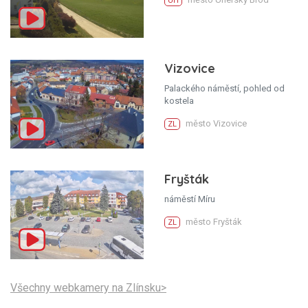
UH
Vizovice
Palackého náměstí, pohled od
kostela
město Vizovice
ZL
Fryšták
náměstí Míru
město Fryšták
ZL
Všechny webkamery na Zlínsku>