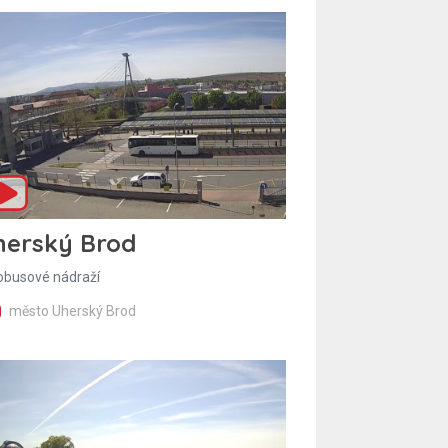
herský Brod
obusové nádraží
město Uherský Brod