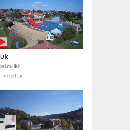
luk
paliště Hluk
město Hluk