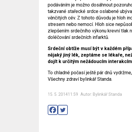
podáváním je možno dosáhnout pozoruhodn
takzvané stařecké srdce oslabené ubývaj
věnčitých cév. Z tohoto důvodu je hloh ind
stresem nebo nemocí. Hloh sice nepůsob
zlepšením srdečního výkonu krevní tlak 
doléčování srdečních infarktů.
Srdeční obtíže musí být v každém pří
nějaký jiný lék, zeptáme se lékaře, ne
dojít k určitým nežádoucím interakcí
To chladné počasí ještě pár dnů vydržme,
Všechny zdraví bylinkář Standa.
15. 5. 201411:59
Autor: Bylinkář Standa