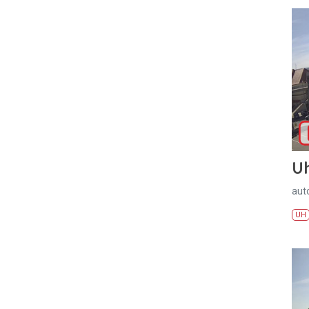
U
aut
UH