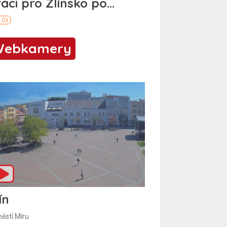
Webkamery
ín
ěstí Míru