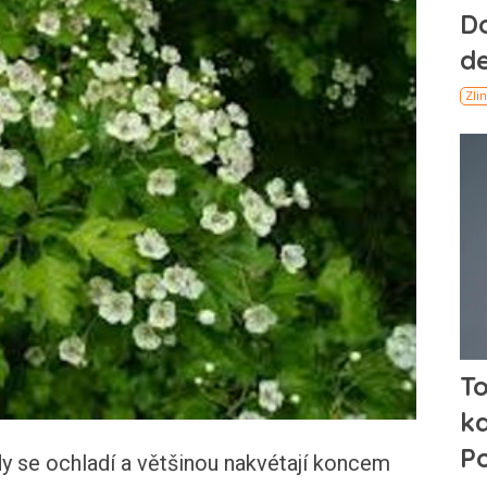
dy se ochladí a většinou nakvétají koncem