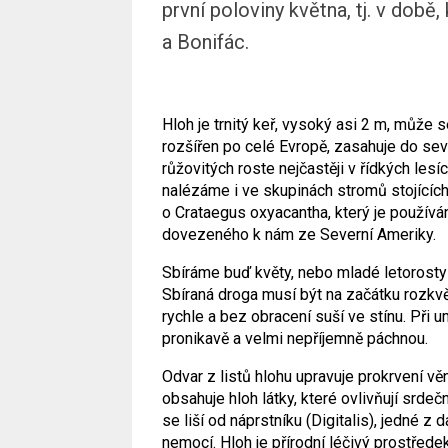
první poloviny května, tj. v době
a Bonifác.
Hloh je trnitý keř, vysoký asi 2 m, může 
rozšířen po celé Evropě, zasahuje do seve
růžovitých roste nejčastěji v řídkých les
nalézáme i ve skupinách stromů stojících
o Crataegus oxyacantha, který je používá
dovezeného k nám ze Severní Ameriky.
Sbíráme buď květy, nebo mladé letorosty 
Sbíraná droga musí být na začátku rozkvě
rychle a bez obracení suší ve stínu. Při 
pronikavě a velmi nepříjemně páchnou.
Odvar z listů hlohu upravuje prokrvení vě
obsahuje hloh látky, které ovlivňují srde
se liší od náprstníku (Digitalis), jedné z 
nemocí. Hloh je přírodní léčivý prostřed