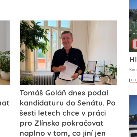
H
Kou
UH
Tomáš Goláň dnes podal
nat
kandidaturu do Senátu. Po
šesti letech chce v práci
pro Zlínsko pokračovat
naplno v tom, co jiní jen