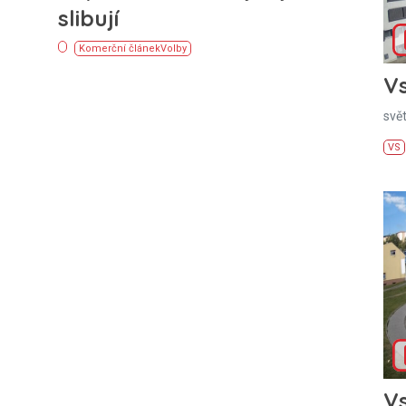
slibují
Komerční článek
Volby
Vs
svě
VS
Vs