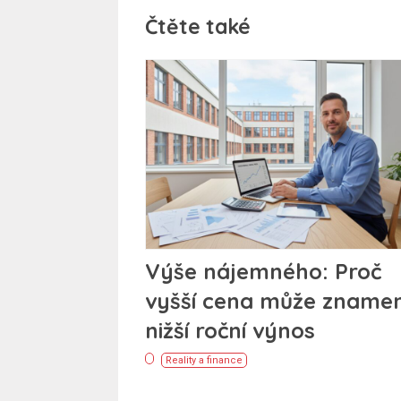
Čtěte také
Výše nájemného: Proč
vyšší cena může zname
nižší roční výnos
Reality a finance