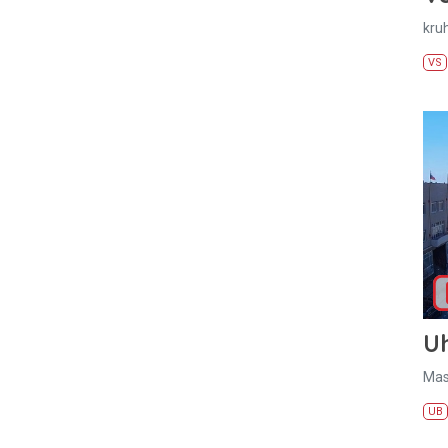
kru
VS
U
Mas
UB