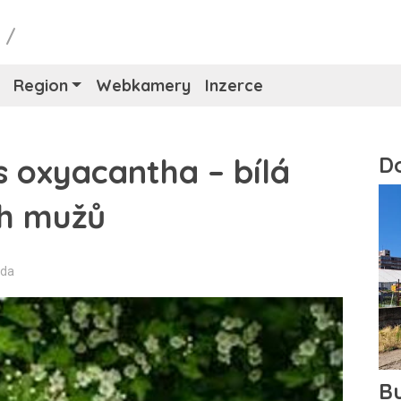
y
/
Region
Webkamery
Inzerce
s oxyacantha – bílá
ch mužů
nda