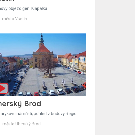
hový objezd gen. Klapálka
město Vsetín
herský Brod
arykovo náměstí, pohled z budovy Regio
město Uherský Brod