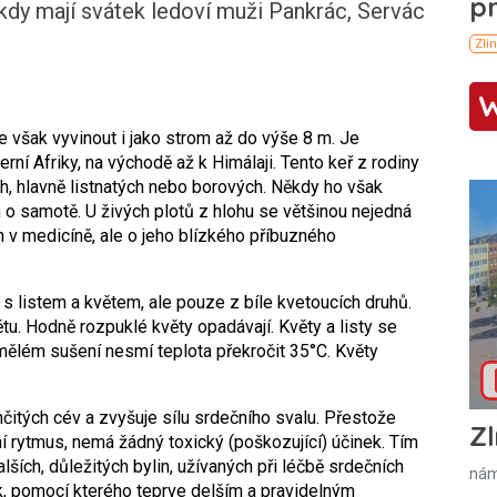
, kdy mají svátek ledoví muži Pankrác, Servác
se však vyvinout i jako strom až do výše 8 m. Je
rní Afriky, na východě až k Himálaji. Tento keř z rodiny
ích, hlavně listnatých nebo borových. Někdy ho však
 o samotě. U živých plotů z hlohu se většinou nejedná
n v medicíně, ale o jeho blízkého příbuzného
s listem a květem, ale pouze z bíle kvetoucích druhů.
tu. Hodně rozpuklé květy opadávají. Květy a listy se
umělém sušení nesmí teplota překročit 35°C. Květy
nčitých cév a zvyšuje sílu srdečního svalu. Přestože
Zl
ční rytmus, nemá žádný toxický (poškozující) účinek. Tím
dalších, důležitých bylin, užívaných při léčbě srdečních
nám
ek, pomocí kterého teprve delším a pravidelným