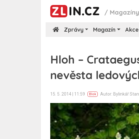
/
Magazín
Zprávy
Magazín
Akce
Hloh – Crataegu
nevěsta ledový
15. 5. 2014 | 11:59
Autor: Bylinkář Sta
Blok