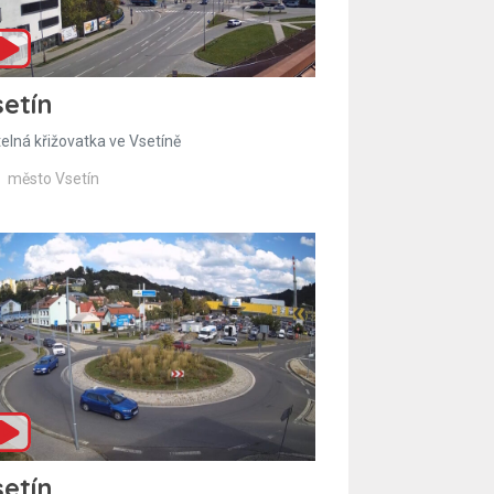
etín
telná křižovatka ve Vsetíně
město Vsetín
etín