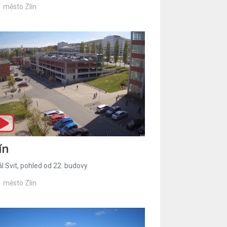
město Zlín
ín
l Svit, pohled od 22. budovy
město Zlín