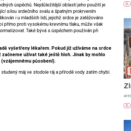
ých úspěchů. Nejdůležitější oblastí jeho použití je
ZL
ící silou srdečního svalu a špatným prokrvením
ikován i u mladších lidí, jejichž srdce je zatěžováno
í přímo proti vysokému krevnímu tlaku, může však
normalizovat. Také bývá s úspěchem používán při
padě vyšetřeny lékařem. Pokud již užíváme na srdce
ž začneme užívat také ještě hloh. Jinak by mohlo
m (vzájemnému působení).
 studený máj ve stodole ráj a přírodě vody zatím chybí.
Zl
areá
ZL