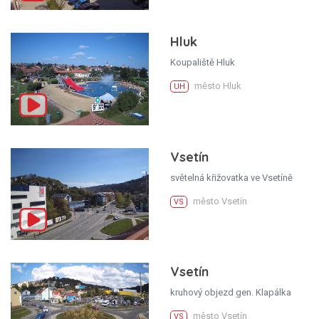
Hluk
Koupaliště Hluk
město Hluk
UH
Vsetín
světelná křižovatka ve Vsetíně
město Vsetín
VS
Vsetín
kruhový objezd gen. Klapálka
město Vsetín
VS