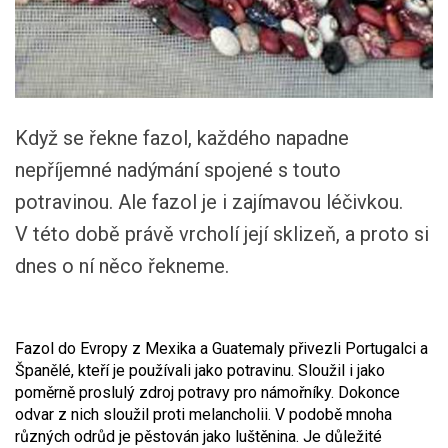
Když se řekne fazol, každého napadne
nepříjemné nadýmání spojené s touto
potravinou. Ale fazol je i zajímavou léčivkou.
V této době právě vrcholí její sklizeň, a proto si
dnes o ní něco řekneme.
Fazol do Evropy z Mexika a Guatemaly přivezli Portugalci a
Španělé, kteří je používali jako potravinu. Sloužil i jako
poměrně proslulý zdroj potravy pro námořníky. Dokonce
odvar z nich sloužil proti melancholii. V podobě mnoha
různých odrůd je pěstován jako luštěnina. Je důležité