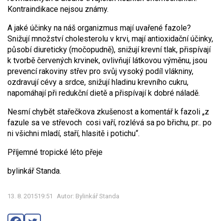
Kontraindikace nejsou známy.
A jaké účinky na náš organizmus mají uvařené fazole?
Snižují množství cholesterolu v krvi, mají antioxidační účinky,
působí diureticky (močopudně), snižují krevní tlak, přispívají
k tvorbě červených krvinek, ovlivňují látkovou výměnu, jsou
prevencí rakoviny střev pro svůj vysoký podíl vlákniny,
ozdravují cévy a srdce, snižují hladinu krevního cukru,
napomáhají při redukční dietě a přispívají k dobré náladě.
Nesmí chybět stařečkova zkušenost a komentář k fazoli „z
fazule sa ve střevoch cosi vaří, rozlévá sa po břichu, pr.. po
ni všichni mladí, staří, hlasitě i potichu“.
Příjemné tropické léto přeje
bylinkář Standa.
13. 8. 201519:51
Autor: Bylinkář Standa