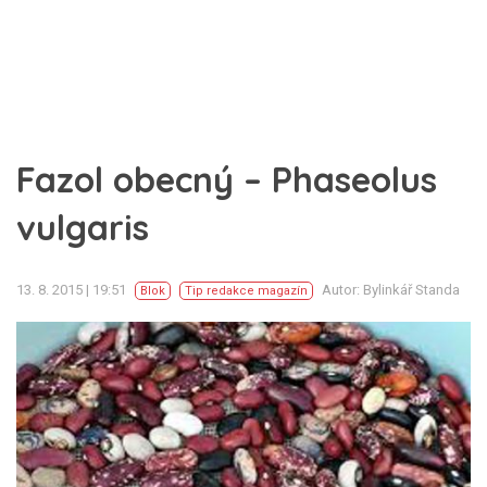
Fazol obecný – Phaseolus
vulgaris
13. 8. 2015 | 19:51
Autor: Bylinkář Standa
Blok
Tip redakce magazín