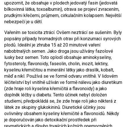
upozornit, že obsahuje v plodech jedovatý fasin (jedovatá
bílkovinná látka, toxoalbumin), otrava se projeví zvracením,
prudkými křečemi, průjmem, cirkulačním kolapsem. Největší
nebezpečí je u dětí.
Vařením se toxicita ztrácí. Ovšem neztrácí se sušením. Byly
popsány případy hromadných otrav při konzumaci syrových
plodů. Ideální je zhruba 15 až 20 minutové vaření
nabobtnalých semen. Jako droga jsou užívány fazolové
lusky bez semen. Toto oplodí obsahuje aminokyseliny,
fytosteroly, flavonoidy, faseolin, cholin, inozit, lektiny,
kyselinu křemičitou a minerální látky jako draslík, kobalt,
měď a nikl. Používá se ve formě odvaru vnitřně. V lidovém
léčitelství byl vnitřně užíván ve formě nálevu jako diuretikum
(zde hraje roli kyselina křemičitá a flavonoidy) a jako
doplněk léčby u diabetu. Tento účinek nebyl doložen
studiemi, předpokládá se, že zde hraje roli jako některá z
látek ze skupiny glukokininů. Diuretické účinky jsou
ovlivněny obsahem kyseliny křemičité a flavonoidů. Někdy
je doporučován jako detoxikační prostředek při
revmatických a dlouho trvajících kožních onemocněních.