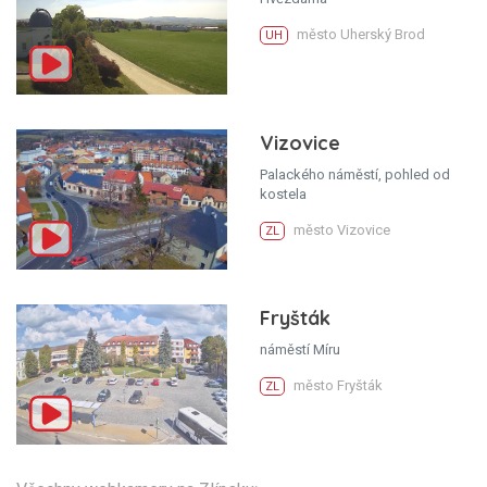
město Uherský Brod
UH
Vizovice
Palackého náměstí, pohled od
kostela
město Vizovice
ZL
Fryšták
náměstí Míru
město Fryšták
ZL