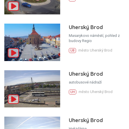
Uherský Brod
Masarykovo náměstí, pohled z
budovy Regio
město Uherský Brod
UB
Uherský Brod
autobusové nádraží
město Uherský Brod
UH
Uherský Brod
Hvězdárna