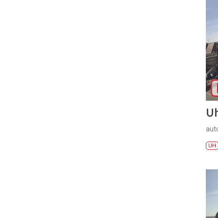
U
aut
UH