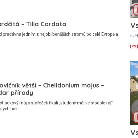
srdčitá – Tilia Cordata
Vs
od pradávna jedním z nejoblíbenějších stromů po celé Evropě a
svě
e…
VS
ovičník větší – Chelidonium majus –
dar přírody
ádkový máj a stařeček říkali „studený máj ve stodole ráj“.
utých polí…
Vs