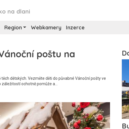
ko na dlani
Region
Webkamery
Inzerce
 Vánoční poštu na
ě těch dětských. Vezměte děti do půvabné Vánoční pošty ve
 záležitostí ochotně pomůže a…