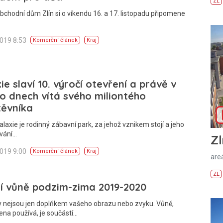
ZL
bchodní dům Zlín si o víkendu 16. a 17. listopadu připomene
2019 8:53
Komerční článek
Kraj
ie slaví 10. výročí otevření a právě v
o dnech vítá svého miliontého
těvníka
alaxie je rodinný zábavní park, za jehož vznikem stojí a jeho
vání…
Zl
2019 9:00
Komerční článek
Kraj
areá
ZL
í vůně podzim-zima 2019-2020
 nejsou jen doplňkem vašeho obrazu nebo zvyku. Vůně,
ena používá, je součástí…