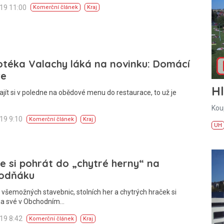
019 11:00
Komerční článek
Kraj
otéka Valachy láká na novinku: Domácí
ře
H
ajít si v poledne na obědové menu do restaurace, to už je
Kou
019 9:10
Komerční článek
Kraj
UH
e si pohrát do „chytré herny“ na
odňáku
i všemožných stavebnic, stolních her a chytrých hraček si
 na své v Obchodním…
019 8:42
Komerční článek
Kraj