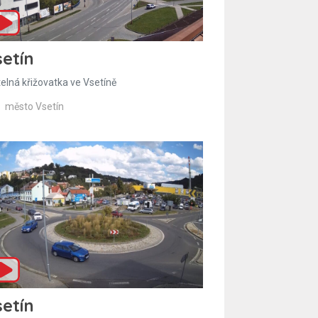
etín
telná křižovatka ve Vsetíně
město Vsetín
etín