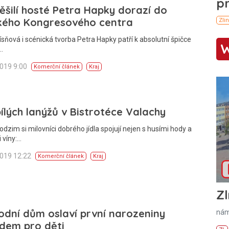
šilí hosté Petra Hapky dorazí do
ského Kongresového centra
ísňová i scénická tvorba Petra Hapky patří k absolutní špičce
…
2019 9:00
Komerční článek
Kraj
ílých lanýžů v Bistrotéce Valachy
odzim si milovníci dobrého jídla spojují nejen s husími hody a
 víny:…
2019 12:22
Komerční článek
Kraj
Zl
dní dům oslaví první narozeniny
nám
dem pro děti