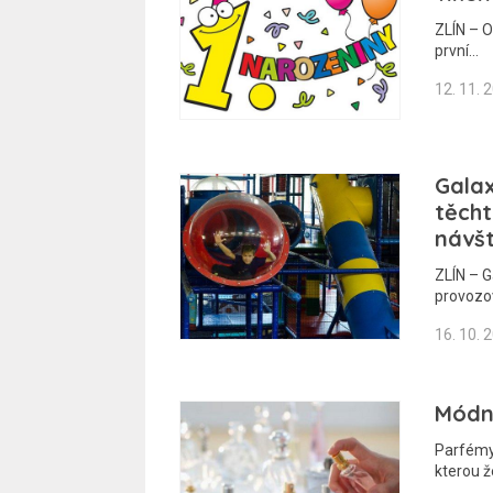
ZLÍN – O
první…
12. 11. 
Galax
těcht
návš
ZLÍN – G
provozo
16. 10. 
Módn
Parfémy
kterou ž