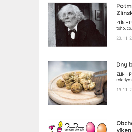
Potmě
Zlín
ZLÍN – P
toho, co
20. 11. 
Dny b
ZLÍN – P
mladými
19. 11. 
Obcho
víken