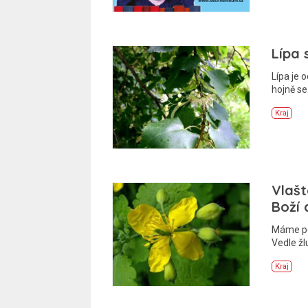
Lípa 
Lípa je 
hojně s
Kraj
Vlašt
Boží 
Máme poh
Vedle žl
Kraj