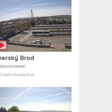
herský Brod
obusové nádraží
město Uherský Brod