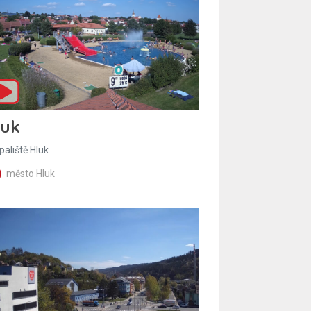
luk
paliště Hluk
město Hluk