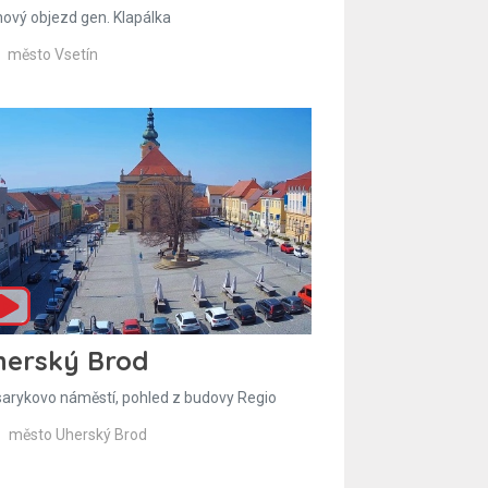
hový objezd gen. Klapálka
město Vsetín
herský Brod
arykovo náměstí, pohled z budovy Regio
město Uherský Brod