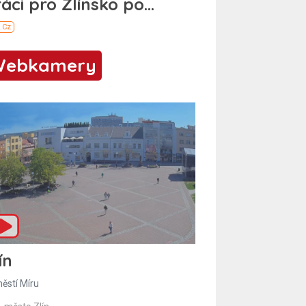
Webkamery
ín
ěstí Míru