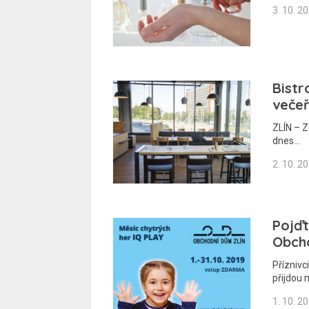
3. 10. 2
Bistr
veče
ZLÍN – Z
dnes…
2. 10. 2
Pojďt
Obch
Příznivc
přijdou
1. 10. 2