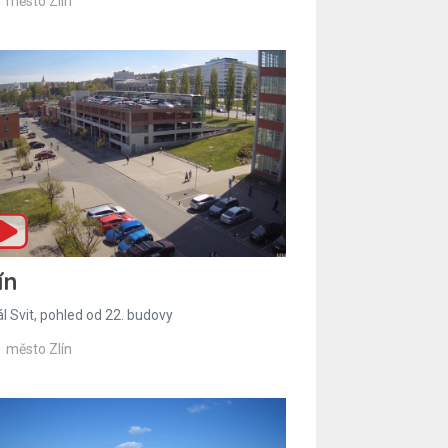
město Zlín
ín
l Svit, pohled od 22. budovy
město Zlín