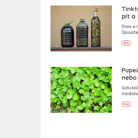
Tinkt
pít a
Dnes si 
Spousta
Kraj
Pupeč
nebo 
Gotu kol
medicíně
Kraj