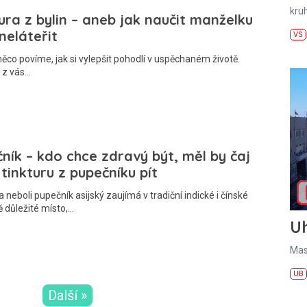
kru
ura z bylin – aneb jak naučit manželku
 neláteřit
VS
něco povíme, jak si vylepšit pohodlí v uspěchaném životě.
 z vás…
ník – kdo chce zdravý být, měl by čaj
tinkturu z pupečníku pít
a neboli pupečník asijský zaujímá v tradiční indické i čínské
 důležité místo,…
U
Mas
UB
Další »