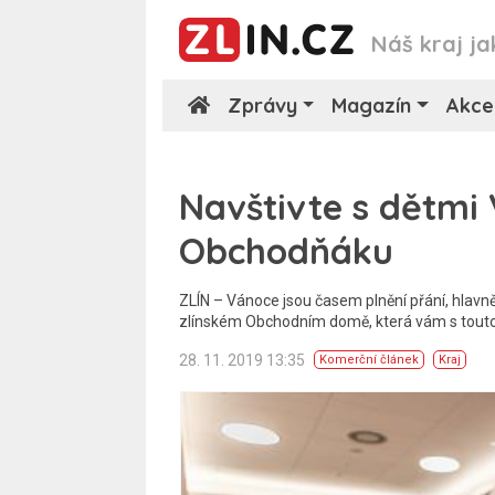
Náš kraj ja
Zprávy
Magazín
Akce
Navštivte s dětmi
Obchodňáku
ZLÍN – Vánoce jsou časem plnění přání, hlavn
zlínském Obchodním domě, která vám s touto
28. 11. 2019 13:35
Komerční článek
Kraj