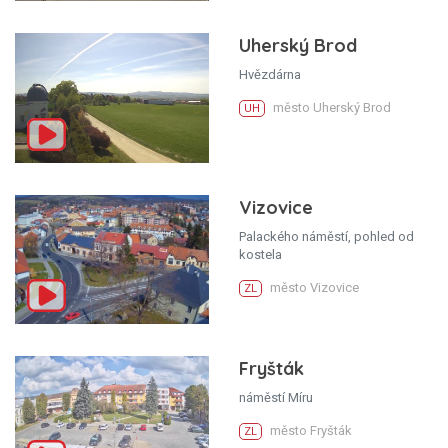
Uherský Brod
Hvězdárna
město Uherský Brod
UH
Vizovice
Palackého náměstí, pohled od
kostela
město Vizovice
ZL
Fryšták
náměstí Míru
město Fryšták
ZL