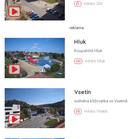
město Zlín
ZL
Hluk
Koupaliště Hluk
město Hluk
UH
Vsetín
světelná křižovatka ve Vsetíně
město Vsetín
VS