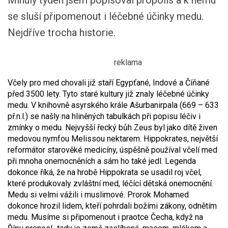
Minulý týden jsem popisoval propolis a k němu
se sluší připomenout i léčebné účinky medu.
Nejdříve trocha historie.
Včely pro med chovali již staří Egypťané, Indové a Číňané
před 3500 lety. Tyto staré kultury již znaly léčebné účinky
medu. V knihovně asyrského krále Ašurbanirpala (669 – 633
př.n.l.) se našly na hliněných tabulkách při popisu léčiv i
zmínky o medu. Nejvyšší řecký bůh Zeus byl jako dítě živen
medovou nymfou Melissou nektarem. Hippokrates, největší
reformátor starověké medicíny, úspěšně používal včelí med
při mnoha onemocněních a sám ho také jedl. Legenda
dokonce říká, že na hrobě Hippokrata se usadil roj včel,
které produkovaly zvláštní med, léčící dětská onemocnění.
Medu si velmi vážili i muslimové. Prorok Mohamed
dokonce hrozil lidem, kteří pohrdali božími zákony, odnětím
medu. Musíme si připomenout i praotce Čecha, když na