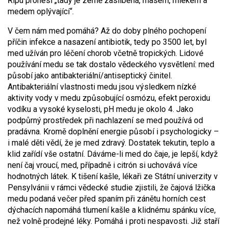
Řípu pronesl „tady je země zaslíbená, masem, mlékem a
medem oplývající“.
V čem nám med pomáhá? Až do doby plného pochopení
příčin infekce a nasazení antibiotik, tedy po 3500 let, byl
med užíván pro léčení chorob včetně tropických. Lidové
používání medu se tak dostalo vědeckého vysvětlení: med
působí jako antibakteriální/antiseptický činitel.
Antibakteriální vlastnosti medu jsou výsledkem nízké
aktivity vody v medu způsobující osmózu, efekt peroxidu
vodíku a vysoké kyselosti, pH medu je okolo 4. Jako
podpůrný prostředek při nachlazení se med používá od
pradávna. Kromě doplnění energie působí i psychologicky –
i malé děti vědí, že je med zdravý. Dostatek tekutin, teplo a
klid zařídí vše ostatní. Dáváme-li med do čaje, je lepší, když
není čaj vroucí, med, případně i citrón si uchovává více
hodnotných látek. K tišení kašle, lékaři ze Státní univerzity v
Pensylvánii v rámci vědecké studie zjistili, že čajová lžička
medu podaná večer před spaním při zánětu horních cest
dýchacích napomáhá tlumení kašle a klidnému spánku více,
než volně prodejné léky. Pomáhá i proti nespavosti. Již staří