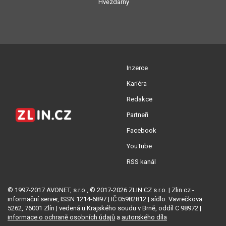
Hvězdárny
Inzerce
Kariéra
Redakce
Partneři
Facebook
YouTube
RSS kanál
© 1997-2017 AVONET, s.r.o., © 2017-2026 ZLIN.CZ s.r.o. | Zlin.cz -
informační server, ISSN 1214-6897 | IČ 05982812 | sídlo: Vavrečkova
5262, 76001 Zlín | vedená u Krajského soudu v Brně, oddíl C 98972 |
informace o ochraně osobních údajů
a
autorského díla