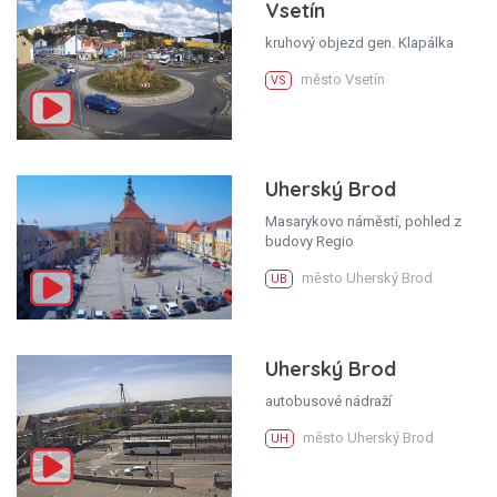
Vsetín
kruhový objezd gen. Klapálka
město Vsetín
VS
Uherský Brod
Masarykovo náměstí, pohled z
budovy Regio
město Uherský Brod
UB
Uherský Brod
autobusové nádraží
město Uherský Brod
UH