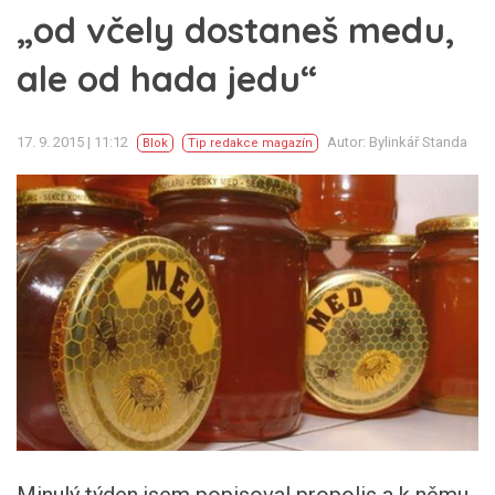
„od včely dostaneš medu,
ale od hada jedu“
17. 9. 2015 | 11:12
Autor: Bylinkář Standa
Blok
Tip redakce magazín