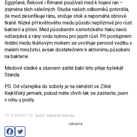
Egypťané, Řekové i Římané používali med k hojení ran –
zejména těch válečných. Studie našich odborníků potvrdila,
že med desinfikuje ránu, snižuje otok a napomáhá obnově
tkáně. Nízké pH květového medu působí nepříznivě pro růst
bakterií a plísní. Med působením osmotického tlaku navíc
odčerpává z rány vodu nutnou pro jejich růst. Při postupném
ředění medu tkáňovým mokem se uvolňuje peroxid vodíku v
malém množství, avšak dostatečném k aktivnímu působení
na bakterie.
Medově sladké a sluncem zalité babí léto přeje bylinkář
Standa.
P.S. Od včerejška do soboty je na náměstí ve Zlíně
Kejklířský jarmark, pokud máte chvíli tak se zastavte, jsem
v rohu u pošty.
17. 9. 201511:12
Autor: Bylinkář Standa