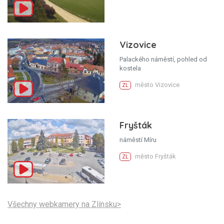
Vizovice
Palackého náměstí, pohled od
kostela
město Vizovice
ZL
Fryšták
náměstí Míru
město Fryšták
ZL
Všechny webkamery na Zlínsku>