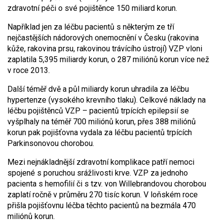
zdravotní péči o své pojištěnce 150 miliard korun.
Například jen za léčbu pacientů s některým ze tří
nejčastějších nádorových onemocnění v Česku (rakovina
kůže, rakovina prsu, rakovinou trávícího ústrojí) VZP vloni
zaplatila 5,395 miliardy korun, o 287 miliónů korun více než
v roce 2013.
Další téměř dvě a půl miliardy korun uhradila za léčbu
hypertenze (vysokého krevního tlaku). Celkové náklady na
léčbu pojištěnců VZP – pacientů trpících epilepsií se
vyšplhaly na téměř 700 miliónů korun, přes 388 miliónů
korun pak pojišťovna vydala za léčbu pacientů trpících
Parkinsonovou chorobou.
Mezi nejnákladnější zdravotní komplikace patří nemoci
spojené s poruchou srážlivosti krve. VZP za jednoho
pacienta s hemofilií či s tzv. von Willebrandovou chorobou
zaplatí ročně v průměru 270 tisíc korun. V loňském roce
přišla pojišťovnu léčba těchto pacientů na bezmála 470
miliónů korun.