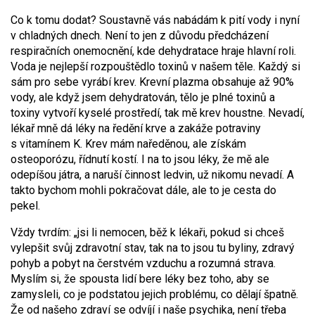
Co k tomu dodat? Soustavně vás nabádám k pití vody i nyní
v chladných dnech. Není to jen z důvodu předcházení
respiračních onemocnění, kde dehydratace hraje hlavní roli.
Voda je nejlepší rozpouštědlo toxinů v našem těle. Každý si
sám pro sebe vyrábí krev. Krevní plazma obsahuje až 90%
vody, ale když jsem dehydratován, tělo je plné toxinů a
toxiny vytvoří kyselé prostředí, tak mě krev houstne. Nevadí,
lékař mně dá léky na ředění krve a zakáže potraviny
s vitamínem K. Krev mám naředěnou, ale získám
osteoporózu, řídnutí kostí. I na to jsou léky, že mě ale
odepíšou játra, a naruší činnost ledvin, už nikomu nevadí. A
takto bychom mohli pokračovat dále, ale to je cesta do
pekel.
Vždy tvrdím: „jsi li nemocen, běž k lékaři, pokud si chceš
vylepšit svůj zdravotní stav, tak na to jsou tu byliny, zdravý
pohyb a pobyt na čerstvém vzduchu a rozumná strava.
Myslím si, že spousta lidí bere léky bez toho, aby se
zamysleli, co je podstatou jejich problému, co dělají špatně.
Že od našeho zdraví se odvíjí i naše psychika, není třeba