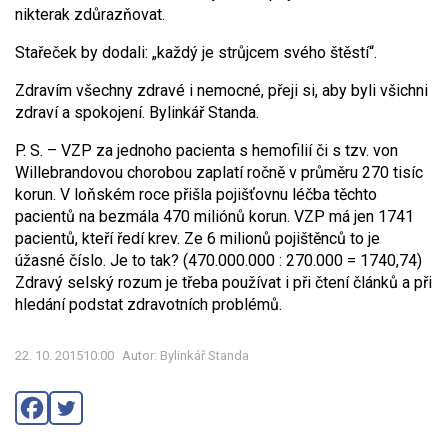
nikterak zdůrazňovat.
Stařeček by dodali: „každý je strůjcem svého štěstí“.
Zdravím všechny zdravé i nemocné, přeji si, aby byli všichni
zdraví a spokojení.
Bylinkář Standa.
P. S. – VZP za jednoho pacienta s hemofilií či s tzv. von
Willebrandovou chorobou zaplatí ročně v průměru 270 tisíc
korun. V loňském roce přišla pojišťovnu léčba těchto
pacientů na bezmála 470 miliónů korun. VZP má jen 1741
pacientů, kteří ředí krev. Ze 6 milionů pojištěnců to je
úžasné číslo. Je to tak? (470.000.000 : 270.000 = 1740,74)
Zdravý selský rozum je třeba používat i při čtení článků a při
hledání podstat zdravotních problémů.
22. 10. 201510:00
Autor: Bylinkář Standa