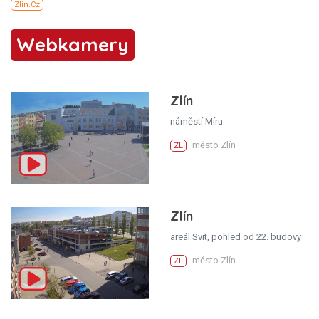
Webkamery
Zlín
náměstí Míru
město Zlín
ZL
Zlín
areál Svit, pohled od 22. budovy
město Zlín
ZL