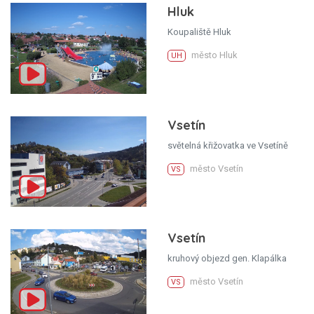
Hluk
Koupaliště Hluk
město Hluk
UH
Vsetín
světelná křižovatka ve Vsetíně
město Vsetín
VS
Vsetín
kruhový objezd gen. Klapálka
město Vsetín
VS