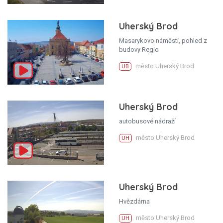
Uherský Brod
Masarykovo náměstí, pohled z
budovy Regio
město Uherský Brod
UB
Uherský Brod
autobusové nádraží
město Uherský Brod
UH
Uherský Brod
Hvězdárna
město Uherský Brod
UH