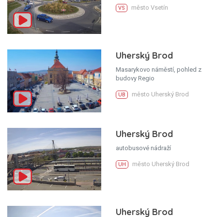
město Vsetín
VS
Uherský Brod
Masarykovo náměstí, pohled z
budovy Regio
město Uherský Brod
UB
Uherský Brod
autobusové nádraží
město Uherský Brod
UH
Uherský Brod