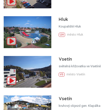
Hluk
Koupaliště Hluk
město Hluk
UH
Vsetín
světelná křižovatka ve Vsetíně
město Vsetín
VS
Vsetín
kruhový objezd gen. Klapálka