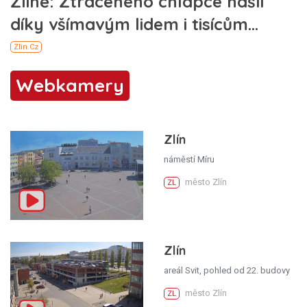
Webkamery
Zlín
náměstí Míru
město Zlín
ZL
Zlín
areál Svit, pohled od 22. budovy
město Zlín
ZL