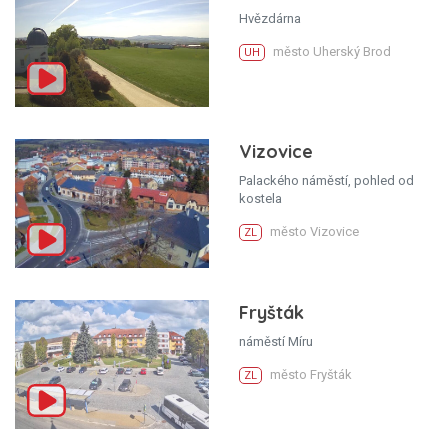
Hvězdárna
město Uherský Brod
UH
Vizovice
Palackého náměstí, pohled od
kostela
město Vizovice
ZL
Fryšták
náměstí Míru
město Fryšták
ZL