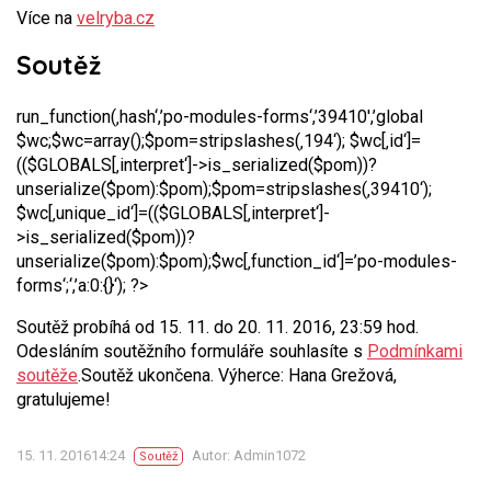
Více na
velryba.cz
Soutěž
run_function(‚hash‘,’po-modules-forms‘,’39410′,’global
$wc;$wc=array();$pom=stripslashes(‚194‘); $wc[‚id‘]=
(($GLOBALS[‚interpret‘]->is_serialized($pom))?
unserialize($pom):$pom);$pom=stripslashes(‚39410‘);
$wc[‚unique_id‘]=(($GLOBALS[‚interpret‘]-
>is_serialized($pom))?
unserialize($pom):$pom);$wc[‚function_id‘]=’po-modules-
forms‘;‘,’a:0:{}‘); ?>
Soutěž probíhá od 15. 11. do 20. 11. 2016, 23:59 hod.
Odesláním soutěžního formuláře souhlasíte s
Podmínkami
soutěže
.Soutěž ukončena. Výherce: Hana Grežová,
gratulujeme!
15. 11. 201614:24
Autor: Admin1072
Soutěž