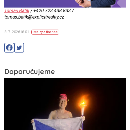
Tomáš Batík
/ +420 723 438 833 /
tomas.batik@explicitreality.cz
8. 7. 202618:01
Reality a finance