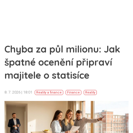
Chyba za půl milionu: Jak
špatné ocenění připraví
majitele o statisíce
8. 7. 2026 | 18:01
Reality a finance
Finance
Reality