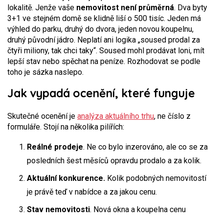
lokalitě. Jenže vaše
nemovitost není průměrná
. Dva byty
3+1 ve stejném domě se klidně liší o 500 tisíc. Jeden má
výhled do parku, druhý do dvora, jeden novou koupelnu,
druhý původní jádro. Neplatí ani logika „soused prodal za
čtyři miliony, tak chci taky“. Soused mohl prodávat loni, mít
lepší stav nebo spěchat na peníze. Rozhodovat se podle
toho je sázka naslepo.
Jak vypadá ocenění, které funguje
Skutečné ocenění je
analýza aktuálního trhu
, ne číslo z
formuláře. Stojí na několika pilířích:
Reálné prodeje
. Ne co bylo inzerováno, ale co se za
posledních šest měsíců opravdu prodalo a za kolik.
Aktuální konkurence.
Kolik podobných nemovitostí
je právě teď v nabídce a za jakou cenu.
Stav nemovitosti
. Nová okna a koupelna cenu