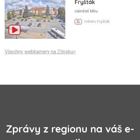
Fryšták
náměstí Míru
město Fryšták
ZL
Všechny webkamery na Zlínsku>
Zprávy z regionu na váš e-