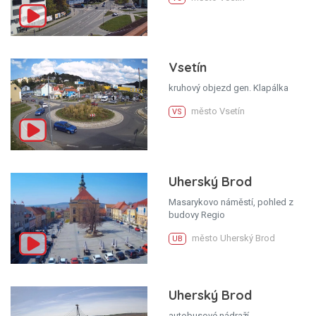
Vsetín
kruhový objezd gen. Klapálka
město Vsetín
VS
Uherský Brod
Masarykovo náměstí, pohled z
budovy Regio
město Uherský Brod
UB
Uherský Brod
autobusové nádraží