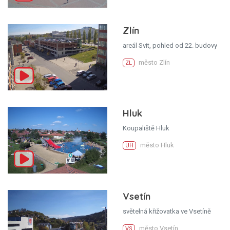
Zlín
areál Svit, pohled od 22. budovy
město Zlín
ZL
Hluk
Koupaliště Hluk
město Hluk
UH
Vsetín
světelná křižovatka ve Vsetíně
město Vsetín
VS