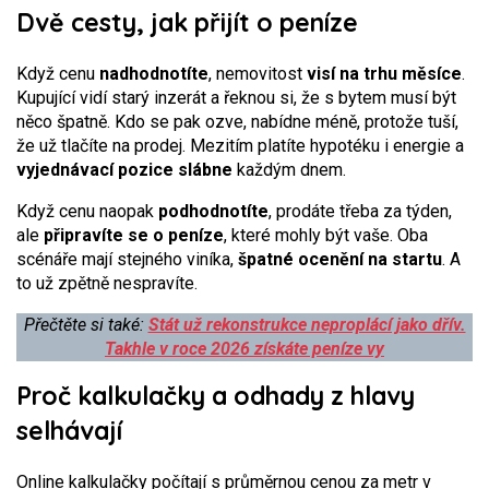
Dvě cesty, jak přijít o peníze
Když cenu
nadhodnotíte
, nemovitost
visí na trhu měsíce
.
Kupující vidí starý inzerát a řeknou si, že s bytem musí být
něco špatně. Kdo se pak ozve, nabídne méně, protože tuší,
že už tlačíte na prodej. Mezitím platíte hypotéku i energie a
vyjednávací pozice slábne
každým dnem.
Když cenu naopak
podhodnotíte
, prodáte třeba za týden,
ale
připravíte se o peníze
, které mohly být vaše. Oba
scénáře mají stejného viníka,
špatné ocenění na startu
. A
to už zpětně nespravíte.
Přečtěte si také:
Stát už rekonstrukce neproplácí jako dřív.
Takhle v roce 2026 získáte peníze vy
Proč kalkulačky a odhady z hlavy
selhávají
Online kalkulačky počítají s průměrnou cenou za metr v