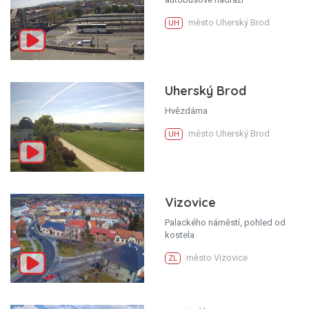
město Uherský Brod
UH
Uherský Brod
Hvězdárna
město Uherský Brod
UH
Vizovice
Palackého náměstí, pohled od
kostela
město Vizovice
ZL