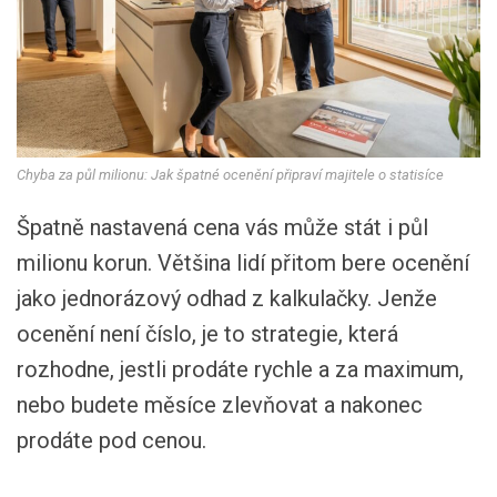
Chyba za půl milionu: Jak špatné ocenění připraví majitele o statisíce
Špatně nastavená cena vás může stát i půl
milionu korun. Většina lidí přitom bere ocenění
jako jednorázový odhad z kalkulačky. Jenže
ocenění není číslo, je to strategie, která
rozhodne, jestli prodáte rychle a za maximum,
nebo budete měsíce zlevňovat a nakonec
prodáte pod cenou.