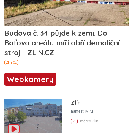
Webkamery
Zlín
náměstí Míru
město Zlín
ZL