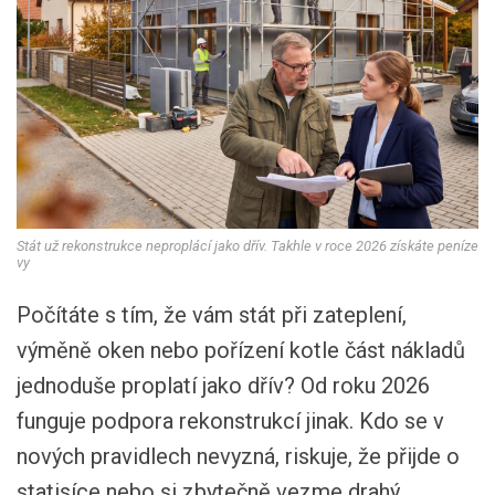
Stát už rekonstrukce neproplácí jako dřív. Takhle v roce 2026 získáte peníze
vy
Počítáte s tím, že vám stát při zateplení,
výměně oken nebo pořízení kotle část nákladů
jednoduše proplatí jako dřív? Od roku 2026
funguje podpora rekonstrukcí jinak. Kdo se v
nových pravidlech nevyzná, riskuje, že přijde o
statisíce nebo si zbytečně vezme drahý