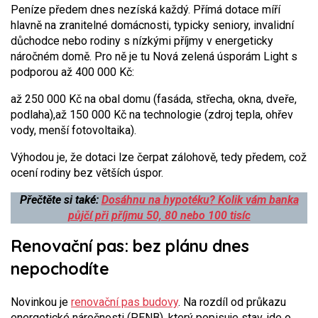
Peníze předem dnes nezíská každý. Přímá dotace míří
hlavně na zranitelné domácnosti, typicky seniory, invalidní
důchodce nebo rodiny s nízkými příjmy v energeticky
náročném domě. Pro ně je tu Nová zelená úsporám Light s
podporou až 400 000 Kč:
až 250 000 Kč na obal domu (fasáda, střecha, okna, dveře,
podlaha),
až 150 000 Kč na technologie (zdroj tepla, ohřev
vody, menší fotovoltaika).
Výhodou je, že dotaci lze čerpat zálohově, tedy předem, což
ocení rodiny bez větších úspor.
Přečtěte si také:
Dosáhnu na hypotéku? Kolik vám banka
půjčí při příjmu 50, 80 nebo 100 tisíc
Renovační pas: bez plánu dnes
nepochodíte
Novinkou je
renovační pas budovy
. Na rozdíl od průkazu
energetické náročnosti (PENB), který popisuje stav, jde o