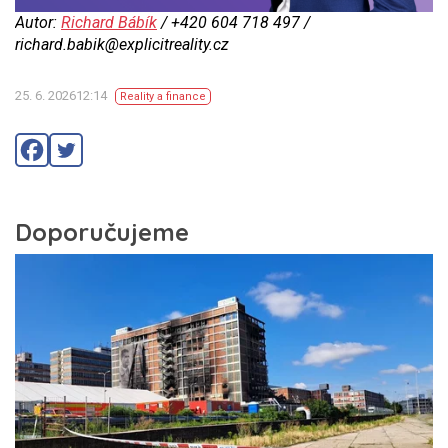
Autor:
Richard Bábík
/ +420 604 718 497 /
richard.babik@explicitreality.cz
25. 6. 202612:14
Reality a finance