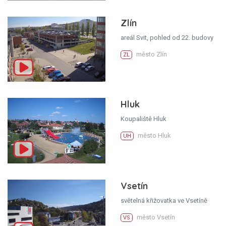
Zlín
areál Svit, pohled od 22. budovy
město Zlín
ZL
Hluk
Koupaliště Hluk
město Hluk
UH
Vsetín
světelná křižovatka ve Vsetíně
město Vsetín
VS