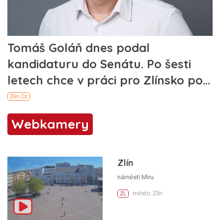
Webkamery
Zlín
náměstí Míru
město Zlín
ZL