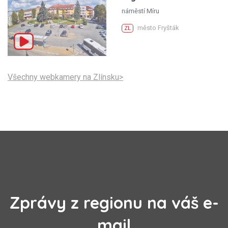
náměstí Míru
město Fryšták
ZL
Všechny webkamery na Zlínsku>
Zprávy z regionu na váš e-
mail