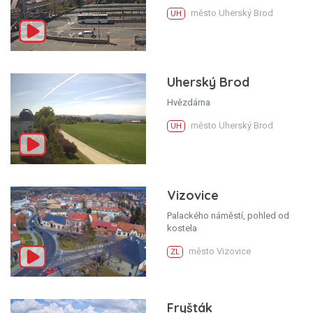
město Uherský Brod
UH
Uherský Brod
Hvězdárna
město Uherský Brod
UH
Vizovice
Palackého náměstí, pohled od
kostela
město Vizovice
ZL
Fryšták