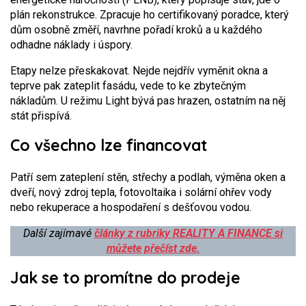
plán rekonstrukce. Zpracuje ho certifikovaný poradce, který
dům osobně změří, navrhne pořadí kroků a u každého
odhadne náklady i úspory.
Etapy nelze přeskakovat. Nejde nejdřív vyměnit okna a
teprve pak zateplit fasádu, vede to ke zbytečným
nákladům. U režimu Light bývá pas hrazen, ostatním na něj
stát přispívá.
Co všechno lze financovat
Patří sem zateplení stěn, střechy a podlah, výměna oken a
dveří, nový zdroj tepla, fotovoltaika i solární ohřev vody
nebo rekuperace a hospodaření s dešťovou vodou.
Další zajímavé
články z
rubriky REALITY A FINANCE si
můžete přečíst zde.
Jak se to promítne do prodeje