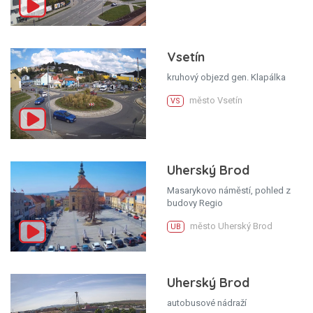
Vsetín
kruhový objezd gen. Klapálka
město Vsetín
VS
Uherský Brod
Masarykovo náměstí, pohled z
budovy Regio
město Uherský Brod
UB
Uherský Brod
autobusové nádraží