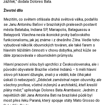
zážitek,“
dodala Dolores Bata.
Životní dílo
Mezitím, co světem otřásala druhá světová válka, podařilo
se Janu Antonínu Baťovi v brazilských pralesech postavit
města Batatuba, Indiana SP, Mariapolis, Bataguassu a
Batayporã. Všechna nesla ikonické prvky baťovského
funkcionalismu, jak jej známe i z dnešního Zlína. Vedle toho
vybudoval několik obuvnických továren, ale také farem s
hlavním těžištěm činnosti v chovu dobytka, jehož kůže se
dále zpracovávala v obuvnickém průmyslu.
Hlavní pracovní silou byli uprchlíci z Československa, ale i
původní obyvatelé Brazílie včetně Indiánů – ti měli hlavní
slovo při kácení džungle, znali ji a věděli, kde číhá jaké
úskalí či nebezpečí.
„Dědeček zaměstnal nejen obuvníky, ale
všechny profese, včetně inženýrů a architektů, kteří kreslili
plány měst,“
upřesňuje Dolores Bata Arambasic. Jedním z
největších děl Jana Antonína Bati na brazilské půdě byl
most přes řeku Paraná, který spojuje státy Mato Grosso do