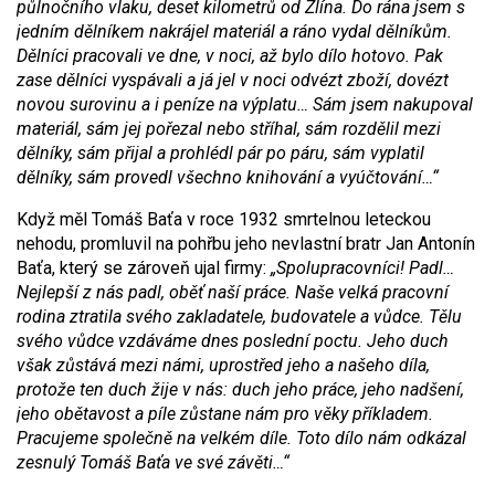
půlnočního vlaku, deset kilometrů od Zlína. Do rána jsem s
jedním dělníkem nakrájel materiál a ráno vydal dělníkům.
Dělníci pracovali ve dne, v noci, až bylo dílo hotovo. Pak
zase dělníci vyspávali a já jel v noci odvézt zboží, dovézt
novou surovinu a i peníze na výplatu… Sám jsem nakupoval
materiál, sám jej pořezal nebo stř
í
hal, sám rozdělil mezi
dělníky, sám přijal a prohlédl pár po páru, sám vyplatil
dělníky, sám provedl všechno knihování a vyúčtování…“
Když měl Tomáš Baťa v roce 1932 smrtelnou leteckou
nehodu, promluvil na pohřbu jeho nevlastní bratr Jan Antonín
Baťa, který se zároveň ujal firmy:
„Spolupracovníci! Padl…
Nejlepší z nás padl, oběť naší práce. Naše velká pracovní
rodina ztratila svého zakladatele, budovatele a vůdce. Tělu
svého vůdce vzdáváme dnes poslední poctu. Jeho duch
však zůstává mezi námi, uprostřed jeho a našeho díla,
protože ten duch žije v nás: duch jeho práce, jeho nadšení,
jeho obětavost a píle zůstane nám pro věky příkladem.
Pracujeme společně na velkém díle. Toto dílo nám odkázal
zesnulý Tomáš Baťa ve své závěti…“