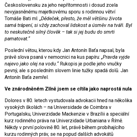
Československu za jeho nepřítomnosti i dosud zcela
nevyjasněnému majetkovému sporu s rodinnou větví
Tomáše Bati ml.
„Dědeček, přesto, že měl většinu života
samá trápení, si vždy zachoval lidskost a úsměv na tváři. Byl
to neskutečně silný člověk – tak si jej budu do smrti
pamatovat.“
Poslední větou, kterou kdy Jan Antonín Baťa napsal, byla
právě slova psaná v nemocnici na kus papíru:
„Pravda vyjde
najevo jako olej na vodu.“
Rukopis je podle jeho vnučky
pevný, ale s posledním slovem linie tužky spadá dolů. Jan
Antonín Baťa zemřel.
Ve znárodněném Zlíně jsem se cítila jako naprostá nula
Dolores v 80. letech vystudovala advokacii hned na několika
vysokých školách – na Universidade de Coimbra v
Portugalsku, Univerzidade Mackenzie v Brazílii a speciální
kurz rodinného práva na Univerzidade Urbaniana v Římě.
Někdy v první polovině 80. let, právě během probíhajícího
kurzu rodinných práv, se na popud dalších advokátů