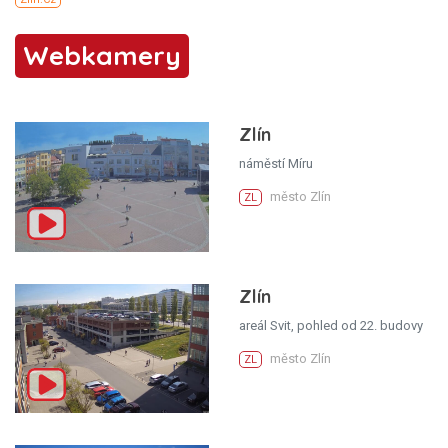
Webkamery
Zlín
náměstí Míru
město Zlín
ZL
Zlín
areál Svit, pohled od 22. budovy
město Zlín
ZL