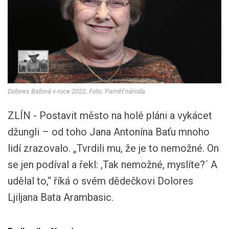
Dolores Baťová v roce 2022. Foto: Paměť národa
ZLÍN - Postavit město na holé pláni a vykácet
džungli – od toho Jana Antonína Baťu mnoho
lidí zrazovalo. „Tvrdili mu, že je to nemožné. On
se jen podíval a řekl: ,Tak nemožné, myslíte?´ A
udělal to,“ říká o svém dědečkovi Dolores
Ljiljana Bata Arambasic.