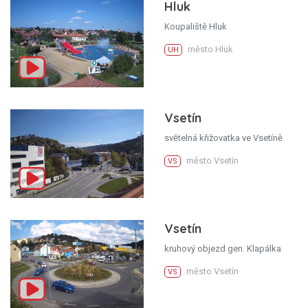
Hluk
Koupaliště Hluk
město Hluk
UH
Vsetín
světelná křižovatka ve Vsetíně
město Vsetín
VS
Vsetín
kruhový objezd gen. Klapálka
město Vsetín
VS