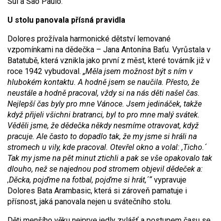
Sul a São Paulo.
U stolu panovala přísná pravidla
Dolores prožívala harmonické dětství lemované
vzpomínkami na dědečka – Jana Antonína Baťu. Vyrůstala v
Batatubě, která vznikla jako první z měst, které továrník již v
roce 1942 vybudoval.
„Měla jsem možnost být s ním v
hlubokém kontaktu. A hodně jsem se naučila. Přesto, že
neustále a hodně pracoval, vždy si na nás děti našel čas.
Nejlepší čas byly pro mne Vánoce. Jsem jedináček, takže
když přijeli všichni bratranci, byl to pro mne malý svátek.
Věděli jsme, že dědečka někdy nesmíme otravovat, když
pracuje. Ale často to dopadlo tak, že my jsme si hráli na
stromech u vily, kde pracoval. Otevřel okno a volal: ,Ticho.´
Tak my jsme na pět minut ztichli a pak se vše opakovalo tak
dlouho, než se najednou pod stromem objevil dědeček a:
,Děcka, pojďme na fotbal, pojďme si hrát,´
“
vypravuje
Dolores Bata Arambasic, která si zároveň pamatuje i
přísnost, jaká panovala nejen u svátečního stolu.
Děti menšího věku nejprve jedly zvlášť a postupem času se