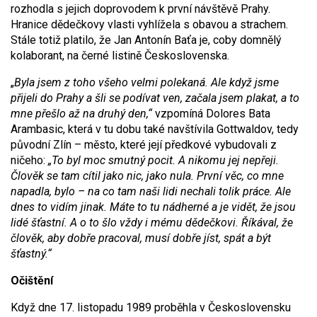
rozhodla s jejich doprovodem k první návštěvě Prahy.
Hranice dědečkovy vlasti vyhlížela s obavou a strachem.
Stále totiž platilo, že Jan Antonín Baťa je, coby domnělý
kolaborant, na černé listině Československa.
„
Byla jsem z toho všeho velmi polekaná. Ale když jsme
přijeli do Prahy a šli se podívat ven, začala jsem plakat, a to
mne přešlo až na druhý den,“
vzpomíná Dolores Bata
Arambasic, která v tu dobu také navštívila Gottwaldov, tedy
původní Zlín – město, které její předkové vybudovali z
ničeho:
„To byl moc smutný pocit. A nikomu jej nepřeji.
Člověk se tam cítil jako nic, jako nula. První věc, co mne
napadla, bylo – na co tam naši lidi nechali tolik práce. Ale
dnes to vidím jinak. Máte to tu nádherné a je vidět, že jsou
lidé šťastní. A o to šlo vždy i mému dědečkovi. Říkával, že
člověk, aby dobře pracoval, musí dobře jíst, spát a být
šťastný.“
Očištění
Když dne 17. listopadu 1989 proběhla v Československu