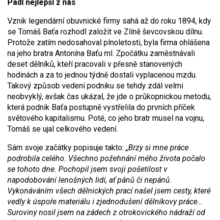
Padl nejlepší z nás
Vznik legendární obuvnické firmy sahá až do roku 1894, kdy
se Tomáš Baťa rozhodl založit ve Zlíně ševcovskou dílnu.
Protože zatím nedosahoval plnoletosti, byla firma ohlášena
na jeho bratra Antonína Baťu ml. Zpočátku zaměstnávali
deset dělníků, kteří pracovali v přesně stanovených
hodinách a za to jednou týdně dostali vyplacenou mzdu.
Takový způsob vedení podniku se tehdy zdál velmi
neobvyklý, avšak čas ukázal, že jde o průkopnickou metodu,
která podnik Baťa postupně vystřelila do prvních příček
světového kapitalismu. Poté, co jeho bratr musel na vojnu,
Tomáš se ujal celkového vedení.
Sám svoje začátky popisuje takto:
„Brzy si mne práce
podrobila celého. Všechno požehnání mého života počalo
se tohoto dne. Pochopil jsem svoji pošetilost v
napodobování lenošných lidí, ať pánů či nepánů.
Vykonáváním všech dělnických prací našel jsem cesty, které
vedly k úspoře materiálu i zjednodušení dělníkovy práce…
Suroviny nosil jsem na zádech z otrokovického nádraží od