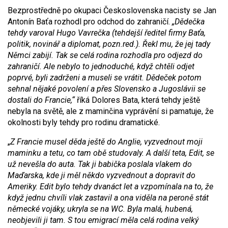
Bezprostředně po okupaci Československa nacisty se Jan
Antonín Baťa rozhodl pro odchod do zahraničí.
„Dědečka
tehdy varoval Hugo Vavrečka
(
tehdejší ředitel firmy Baťa,
politik, novinář a diplomat,
pozn.red.).
Řekl mu, že jej tady
Němci zabijí. Tak se celá rodina rozhodla pro odjezd do
zahraničí. Ale nebylo to jednoduché, když chtěli odjet
poprvé, byli zadrženi a museli se vrátit. Dědeček potom
sehnal nějaké povolení a přes Slovensko a Jugoslávii se
dostali do Francie,“
říká Dolores Bata, která tehdy ještě
nebyla na světě, ale z maminčina vyprávění si pamatuje, že
okolnosti byly tehdy pro rodinu dramatické.
„
Z Francie musel děda ještě do Anglie, vyzvednout moji
maminku a tetu, co tam obě studovaly. A další teta, Edit, se
už nevešla do auta. Tak ji babička poslala vlakem do
Maďarska, kde ji měl někdo vyzvednout a dopravit do
Ameriky. Edit bylo tehdy dvanáct let a vzpomínala na to, že
když jednu chvíli vlak zastavil a ona viděla na peroně stát
německé vojáky, ukryla se na WC. Byla malá, hubená,
neobjevili ji tam. S tou emigrací měla celá rodina velký