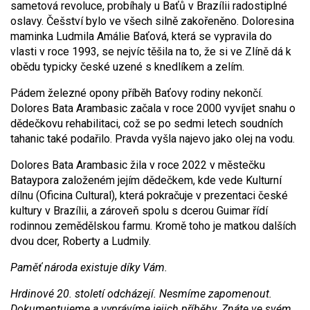
sametová revoluce, probíhaly u Baťů v Brazílii radostiplné
oslavy. Češství bylo ve všech silně zakořeněno. Doloresina
maminka Ludmila Amálie Baťová, která se vypravila do
vlasti v roce 1993, se nejvíc těšila na to, že si ve Zlíně dá k
obědu typicky české uzené s knedlíkem a zelím.
Pádem železné opony příběh Baťovy rodiny nekončí.
Dolores Bata Arambasic začala v roce 2000 vyvíjet snahu o
dědečkovu rehabilitaci, což se po sedmi letech soudních
tahanic také podařilo. Pravda vyšla najevo jako olej na vodu.
Dolores Bata Arambasic žila v roce 2022 v městečku
Bataypora založeném jejím dědečkem, kde vede Kulturní
dílnu (Oficina Cultural), která pokračuje v prezentaci české
kultury v Brazílii, a zároveň spolu s dcerou Guimar řídí
rodinnou zemědělskou farmu. Kromě toho je matkou dalších
dvou dcer, Roberty a Ludmily.
Paměť národa existuje díky Vám.
Hrdinové 20. století odcházejí. Nesmíme zapomenout.
Dokumentujeme a vyprávíme jejich příběhy. Znáte ve svém