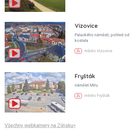
Vizovice
Palackého náměstí, pohled od
kostela
město Vizovice
ZL
Fryšták
náměstí Míru
město Fryšták
ZL
Všechny webkamery na Zlínsku>