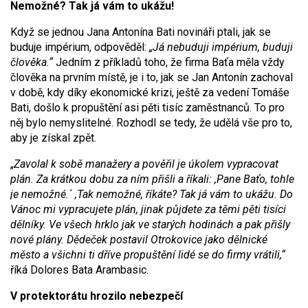
Nemožné? Tak já vám to ukážu!
Když se jednou Jana Antonína Bati novináři ptali, jak se
buduje impérium, odpověděl:
„Já nebuduji impérium, buduji
člověka.“
Jedním z příkladů toho, že firma Baťa měla vždy
člověka na prvním místě, je i to, jak se Jan Antonín zachoval
v době, kdy díky ekonomické krizi, ještě za vedení Tomáše
Bati, došlo k propuštění asi pěti tisíc zaměstnanců. To pro
něj bylo nemyslitelné. Rozhodl se tedy, že udělá vše pro to,
aby je získal zpět.
„
Zavolal k sobě manažery a pověřil je úkolem vypracovat
plán. Za krátkou dobu za ním přišli a říkali: ,Pane Baťo, tohle
je nemožné.´ ,Tak nemožné, říkáte? Tak já vám to ukážu. Do
Vánoc mi vypracujete plán, jinak půjdete za těmi pěti tisíci
dělníky. Ve všech hrklo jak ve starých hodinách a pak přišly
nové plány. Dědeček postavil Otrokovice jako dělnické
město a všichni ti dříve propuštění lidé se do firmy vrátili,“
říká Dolores Bata Arambasic.
V protektorátu hrozilo nebezpečí