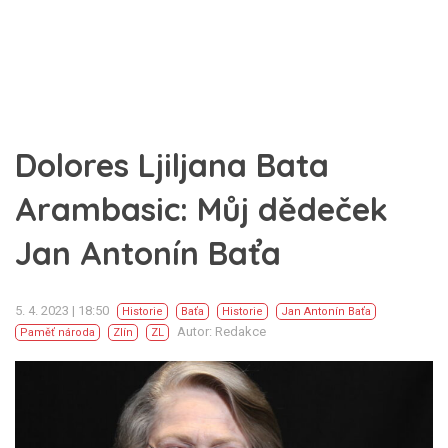
Dolores Ljiljana Bata
Arambasic: Můj dědeček
Jan Antonín Baťa
5. 4. 2023 | 18:50
Historie
Baťa
Historie
Jan Antonín Baťa
Autor: Redakce
Paměť národa
Zlín
ZL