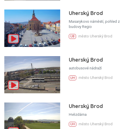
Uherský Brod
Masarykovo náměstí, pohled z
budovy Regio
město Uherský Brod
UB
Uherský Brod
autobusové nádraží
město Uherský Brod
UH
Uherský Brod
Hvězdárna
město Uherský Brod
UH