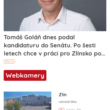
Webkamery
Zlín
náměstí Míru
město Zlín