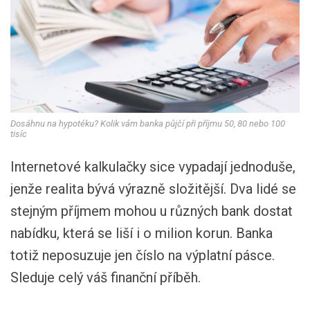
Dosáhnu na hypotéku? Kolik vám banka půjčí při příjmu 50, 80 nebo 100
tisíc
Internetové kalkulačky sice vypadají jednoduše,
jenže realita bývá výrazně složitější. Dva lidé se
stejným příjmem mohou u různých bank dostat
nabídku, která se liší i o milion korun. Banka
totiž neposuzuje jen číslo na výplatní pásce.
Sleduje celý váš finanční příběh.