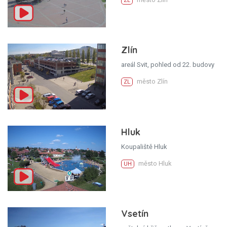
ZL
Zlín
areál Svit, pohled od 22. budovy
město Zlín
ZL
Hluk
Koupaliště Hluk
město Hluk
UH
Vsetín