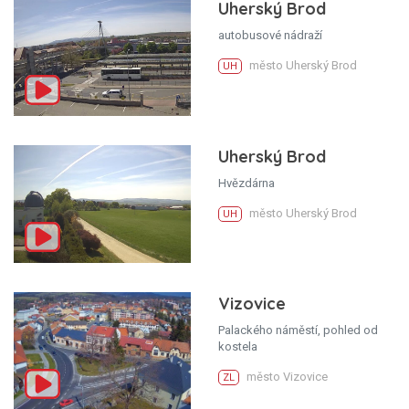
Uherský Brod
autobusové nádraží
město Uherský Brod
UH
Uherský Brod
Hvězdárna
město Uherský Brod
UH
Vizovice
Palackého náměstí, pohled od
kostela
město Vizovice
ZL