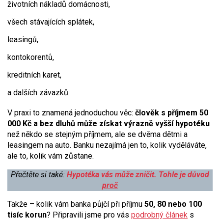
životních nákladů domácnosti,
všech stávajících splátek,
leasingů,
kontokorentů,
kreditních karet,
a dalších závazků.
V praxi to znamená jednoduchou věc:
člověk s příjmem 50
000 Kč a bez dluhů může získat výrazně vyšší hypotéku
než někdo se stejným příjmem, ale se dvěma dětmi a
leasingem na auto. Banku nezajímá jen to, kolik vyděláváte,
ale to, kolik vám zůstane.
Přečtěte si také:
Hypotéka vás může zničit. Tohle je důvod
proč
Takže – kolik vám banka půjčí při příjmu
50, 80 nebo 100
tisíc korun
? Připravili jsme pro vás
podrobný článek
s