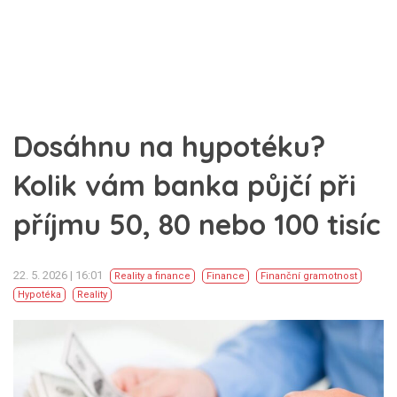
Dosáhnu na hypotéku?
Kolik vám banka půjčí při
příjmu 50, 80 nebo 100 tisíc
22. 5. 2026 | 16:01
Reality a finance
Finance
Finanční gramotnost
Hypotéka
Reality