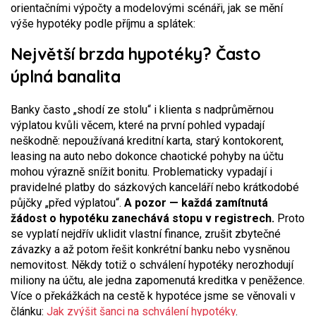
orientačními výpočty a modelovými scénáři, jak se mění
výše hypotéky podle příjmu a splátek:
Největší brzda hypotéky? Často
úplná banalita
Banky často „shodí ze stolu“ i klienta s nadprůměrnou
výplatou kvůli věcem, které na první pohled vypadají
neškodně: nepoužívaná kreditní karta, starý kontokorent,
leasing na auto nebo dokonce chaotické pohyby na účtu
mohou výrazně snížit bonitu. Problematicky vypadají i
pravidelné platby do sázkových kanceláří nebo krátkodobé
půjčky „před výplatou“.
A pozor — každá zamítnutá
žádost o hypotéku zanechává stopu v registrech.
Proto
se vyplatí nejdřív uklidit vlastní finance, zrušit zbytečné
závazky a až potom řešit konkrétní banku nebo vysněnou
nemovitost. Někdy totiž o schválení hypotéky nerozhodují
miliony na účtu, ale jedna zapomenutá kreditka v peněžence.
Více o překážkách na cestě k hypotéce jsme se věnovali v
článku:
Jak zvýšit šanci na schválení hypotéky
.