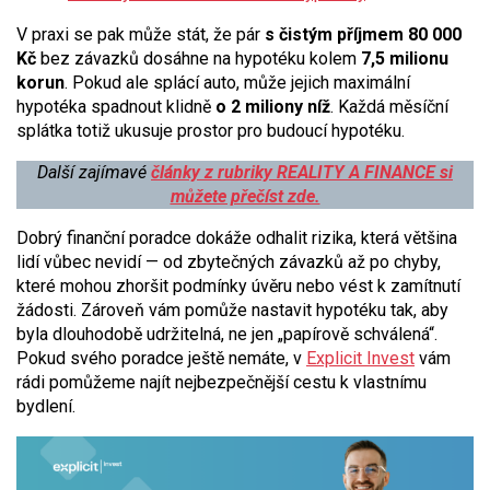
V praxi se pak může stát, že pár
s čistým příjmem 80 000
Kč
bez závazků dosáhne na hypotéku kolem
7,5 milionu
korun
. Pokud ale splácí auto, může jejich maximální
hypotéka spadnout klidně
o 2 miliony níž
. Každá měsíční
splátka totiž ukusuje prostor pro budoucí hypotéku.
Další zajímavé
články z
rubriky REALITY A FINANCE si
můžete přečíst zde.
Dobrý finanční poradce dokáže odhalit rizika, která většina
lidí vůbec nevidí — od zbytečných závazků až po chyby,
které mohou zhoršit podmínky úvěru nebo vést k zamítnutí
žádosti. Zároveň vám pomůže nastavit hypotéku tak, aby
byla dlouhodobě udržitelná, ne jen „papírově schválená“.
Pokud svého poradce ještě nemáte, v
Explicit Invest
vám
rádi pomůžeme najít nejbezpečnější cestu k vlastnímu
bydlení.