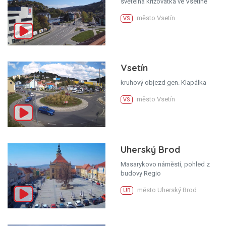
světelná křižovatka ve Vsetíně
město Vsetín
VS
Vsetín
kruhový objezd gen. Klapálka
město Vsetín
VS
Uherský Brod
Masarykovo náměstí, pohled z
budovy Regio
město Uherský Brod
UB