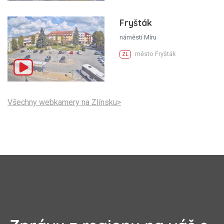
Fryšták
náměstí Míru
město Fryšták
ZL
Všechny webkamery na Zlínsku>