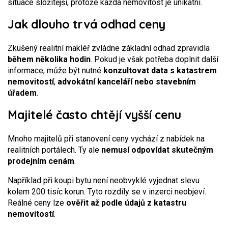
situace složitější, protože každá nemovitost je unikátní.
Jak dlouho trvá odhad ceny
Zkušený realitní makléř zvládne základní odhad zpravidla
během několika hodin
. Pokud je však potřeba doplnit další
informace, může být nutné
konzultovat data s katastrem
nemovitostí
,
advokátní kanceláří nebo stavebním
úřadem
.
Majitelé často chtějí vyšší cenu
Mnoho majitelů při stanovení ceny vychází z nabídek na
realitních portálech. Ty ale
nemusí odpovídat skutečným
prodejním cenám
.
Například při koupi bytu není neobvyklé vyjednat slevu
kolem 200 tisíc korun. Tyto rozdíly se v inzerci neobjeví.
Reálné ceny lze
ověřit až podle údajů z katastru
nemovitostí
.