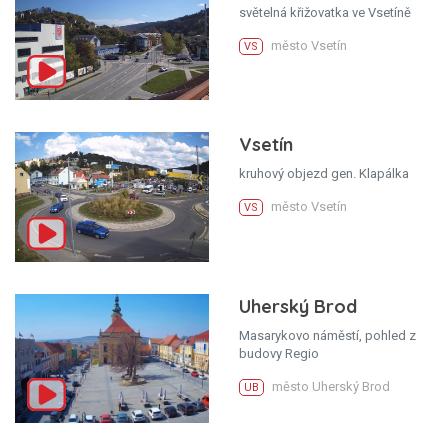
světelná křižovatka ve Vsetíně
město Vsetín
VS
Vsetín
kruhový objezd gen. Klapálka
město Vsetín
VS
Uherský Brod
Masarykovo náměstí, pohled z
budovy Regio
město Uherský Brod
UB