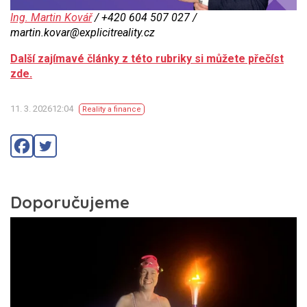
Ing. Martin Kovář
/ +420 604 507 027 /
martin.kovar@explicitreality.cz
Další zajímavé články z této rubriky si můžete přečíst
zde.
11. 3. 202612:04
Reality a finance