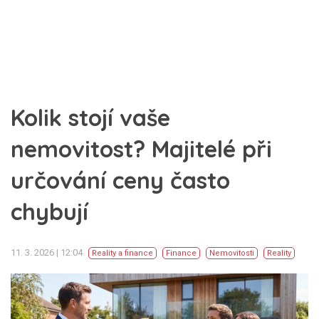
Kolik stojí vaše
nemovitost? Majitelé při
určování ceny často
chybují
11. 3. 2026 | 12:04
Reality a finance
Finance
Nemovitosti
Reality