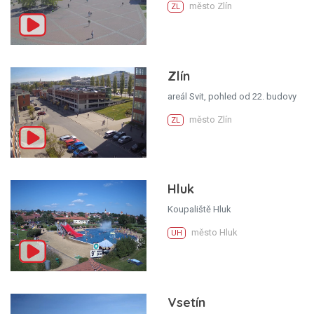
město Zlín
ZL
Zlín
areál Svit, pohled od 22. budovy
město Zlín
ZL
Hluk
Koupaliště Hluk
město Hluk
UH
Vsetín