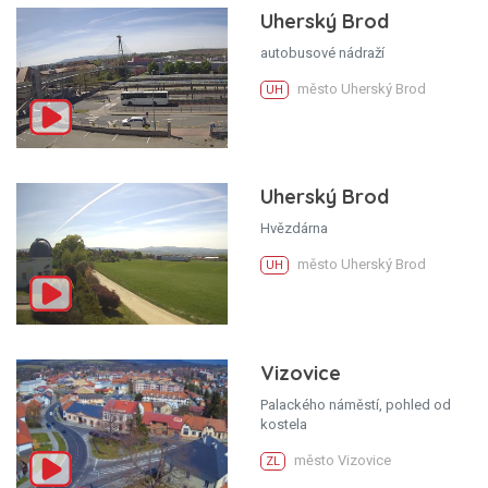
Uherský Brod
autobusové nádraží
město Uherský Brod
UH
Uherský Brod
Hvězdárna
město Uherský Brod
UH
Vizovice
Palackého náměstí, pohled od
kostela
město Vizovice
ZL