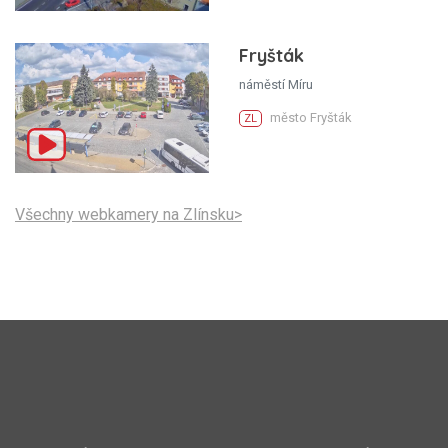
Fryšták
náměstí Míru
město Fryšták
ZL
Všechny webkamery na Zlínsku>