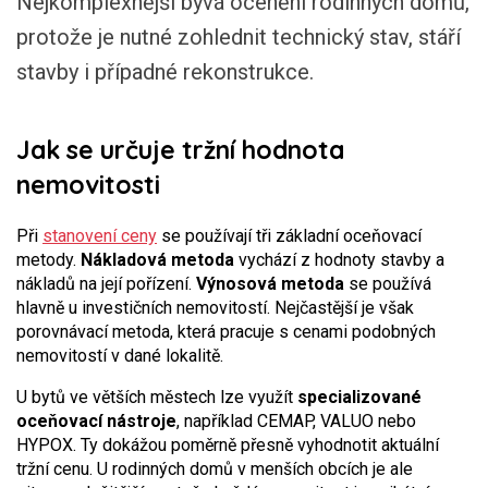
Nejkomplexnější bývá ocenění rodinných domů,
protože je nutné zohlednit technický stav, stáří
stavby i případné rekonstrukce.
Jak se určuje tržní hodnota
nemovitosti
Při
stanovení ceny
se používají tři základní oceňovací
metody.
Nákladová metoda
vychází z hodnoty stavby a
nákladů na její pořízení.
Výnosová metoda
se používá
hlavně u investičních nemovitostí. Nejčastější je však
porovnávací metoda, která pracuje s cenami podobných
nemovitostí v dané lokalitě.
U bytů ve větších městech lze využít
specializované
oceňovací nástroje
, například CEMAP, VALUO nebo
HYPOX. Ty dokážou poměrně přesně vyhodnotit aktuální
tržní cenu. U rodinných domů v menších obcích je ale