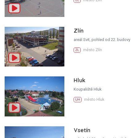
ZL
Zlín
areál Svit, pohled od 22. budovy
město Zlín
ZL
Hluk
Koupaliště Hluk
město Hluk
UH
Vsetín