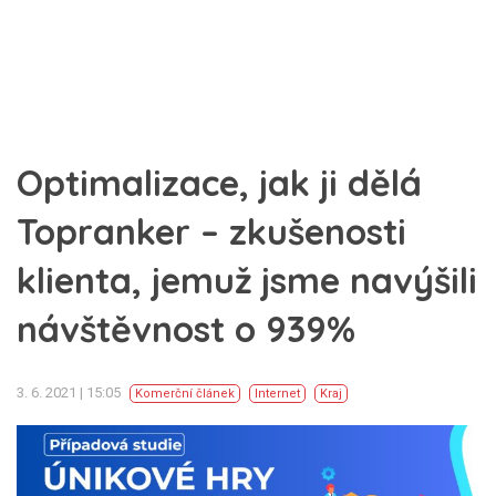
Optimalizace, jak ji dělá
Topranker – zkušenosti
klienta, jemuž jsme navýšili
návštěvnost o 939%
3. 6. 2021 | 15:05
Komerční článek
Internet
Kraj