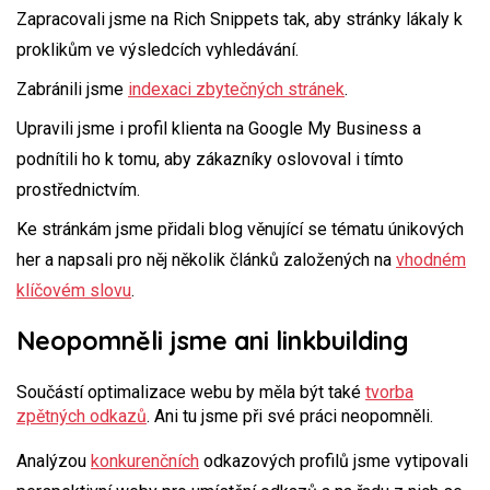
Zapracovali jsme na Rich Snippets tak, aby stránky lákaly k
proklikům ve výsledcích vyhledávání.
Zabránili jsme
indexaci zbytečných stránek
.
Upravili jsme i profil klienta na Google My Business a
podnítili ho k tomu, aby zákazníky oslovoval i tímto
prostřednictvím.
Ke stránkám jsme přidali blog věnující se tématu únikových
her a napsali pro něj několik článků založených na
vhodném
klíčovém slovu
.
Neopomněli jsme ani linkbuilding
Součástí optimalizace webu by měla být také
tvorba
zpětných odkazů
. Ani tu jsme při své práci neopomněli.
Analýzou
konkurenčních
odkazových profilů jsme vytipovali