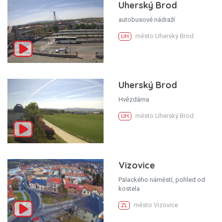
Uherský Brod
autobusové nádraží
město Uherský Brod
UH
Uherský Brod
Hvězdárna
město Uherský Brod
UH
Vizovice
Palackého náměstí, pohled od
kostela
město Vizovice
ZL