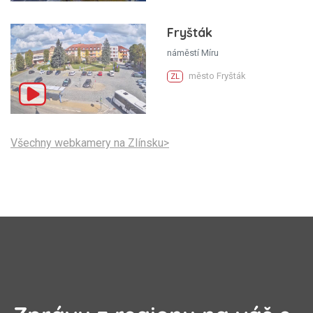
Fryšták
náměstí Míru
město Fryšták
ZL
Všechny webkamery na Zlínsku>