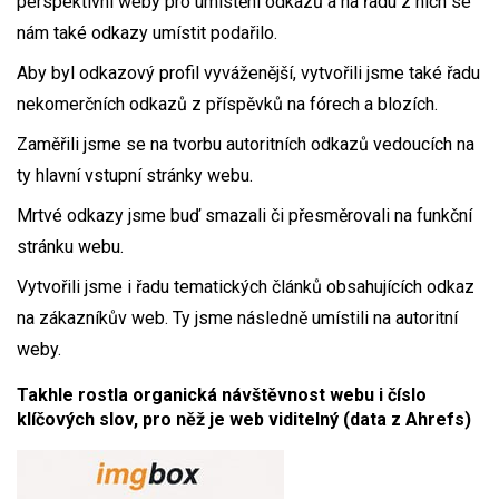
perspektivní weby pro umístění odkazů a na řadu z nich se
nám také odkazy umístit podařilo.
Aby byl odkazový profil vyváženější, vytvořili jsme také řadu
nekomerčních odkazů z příspěvků na fórech a blozích.
Zaměřili jsme se na tvorbu autoritních odkazů vedoucích na
ty hlavní vstupní stránky webu.
Mrtvé odkazy jsme buď smazali či přesměrovali na funkční
stránku webu.
Vytvořili jsme i řadu tematických článků obsahujících odkaz
na zákazníkův web. Ty jsme následně umístili na autoritní
weby.
Takhle rostla organická návštěvnost webu i číslo
klíčových slov, pro něž je web viditelný (data z Ahrefs)