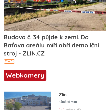
Webkamery
Zlín
náměstí Míru
město Zlín