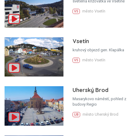
světelná křižovatka ve Vsetíně
město Vsetín
VS
Vsetín
kruhový objezd gen. Klapálka
město Vsetín
VS
Uherský Brod
Masarykovo náměstí, pohled z
budovy Regio
město Uherský Brod
UB