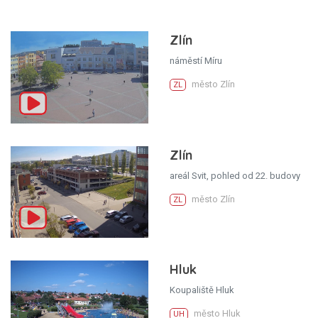
Zlín
náměstí Míru
město Zlín
ZL
Zlín
areál Svit, pohled od 22. budovy
město Zlín
ZL
Hluk
Koupaliště Hluk
město Hluk
UH