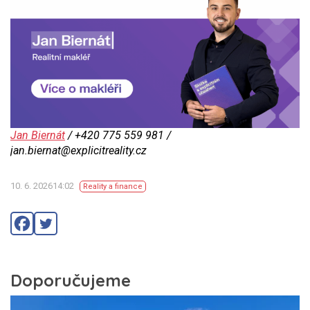
Jan Biernát
/ +420 775 559 981 /
jan.biernat@explicitreality.cz
10. 6. 202614:02
Reality a finance