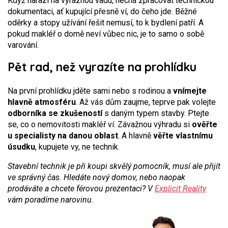
Když narazí na výraznou vadu, nechá zpracovat technickou
dokumentaci, ať kupující přesně ví, do čeho jde. Běžné
oděrky a stopy užívání řešit nemusí, to k bydlení patří. A
pokud makléř o domě neví vůbec nic, je to samo o sobě
varování.
Pět rad, než vyrazíte na prohlídku
Na první prohlídku jděte sami nebo s rodinou a
vnímejte
hlavně atmosféru
. Až vás dům zaujme, teprve pak volejte
odborníka se zkušeností
s daným typem stavby. Ptejte
se, co o nemovitosti makléř ví. Závažnou výhradu si
ověřte
u specialisty na danou oblast
. A hlavně
věřte vlastnímu
úsudku
, kupujete vy, ne technik.
Stavební technik je při koupi skvělý pomocník, musí ale přijít
ve správný čas. Hledáte nový domov, nebo naopak
prodáváte a chcete férovou prezentaci? V
Explicit Reality
vám poradíme narovinu.