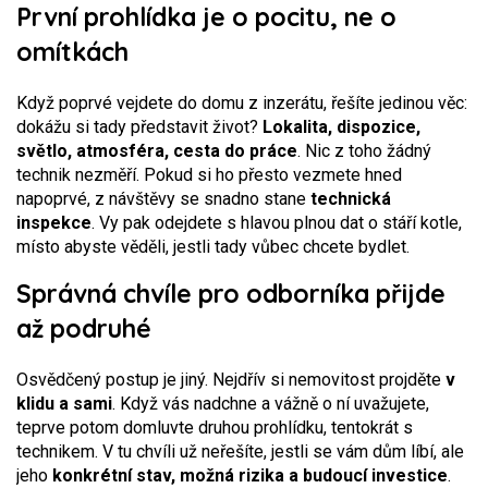
První prohlídka je o pocitu, ne o
omítkách
Když poprvé vejdete do domu z inzerátu, řešíte jedinou věc:
dokážu si tady představit život?
Lokalita, dispozice,
světlo, atmosféra, cesta do práce
. Nic z toho žádný
technik nezměří. Pokud si ho přesto vezmete hned
napoprvé, z návštěvy se snadno stane
technická
inspekce
. Vy pak odejdete s hlavou plnou dat o stáří kotle,
místo abyste věděli, jestli tady vůbec chcete bydlet.
Správná chvíle pro odborníka přijde
až podruhé
Osvědčený postup je jiný. Nejdřív si nemovitost projděte
v
klidu a sami
. Když vás nadchne a vážně o ní uvažujete,
teprve potom domluvte druhou prohlídku, tentokrát s
technikem. V tu chvíli už neřešíte, jestli se vám dům líbí, ale
jeho
konkrétní stav, možná rizika a budoucí investice
.