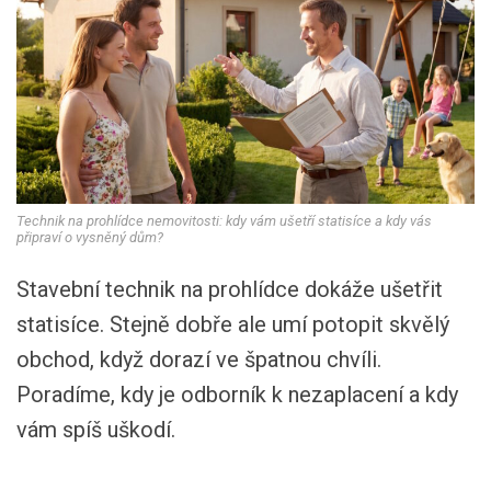
Technik na prohlídce nemovitosti: kdy vám ušetří statisíce a kdy vás
připraví o vysněný dům?
Stavební technik na prohlídce dokáže ušetřit
statisíce. Stejně dobře ale umí potopit skvělý
obchod, když dorazí ve špatnou chvíli.
Poradíme, kdy je odborník k nezaplacení a kdy
vám spíš uškodí.