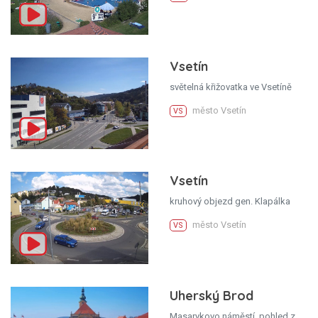
Vsetín
světelná křižovatka ve Vsetíně
město Vsetín
VS
Vsetín
kruhový objezd gen. Klapálka
město Vsetín
VS
Uherský Brod
Masarykovo náměstí, pohled z