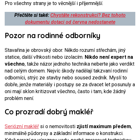
Pro všechny strany je to věcnější i příjemnější.
Přečtěte si také:
Chystáte rekonstrukci? Bez tohoto
dokumentu dotaci od června nedostanete
Pozor na rodinné odborníky
Stavařina je obrovský obor. Někdo rozumí střechám, jiný
statice, další vlhkosti nebo izolacím.
Nikdo není expert na
všechno
, takže názor jednoho technika neberte jako verdikt
nad celým domem. Nejvíc škody nadělají takzvaní rodinní
odborníci, strýc ze stavby nebo soused zedník. Myslí to
dobře, jenže materiály i postupy se za dvacet let posunuly a
oni mají sklon kritizovat všechno, často i tam, kde žádný
problém není.
Co prozradí dobrý makléř
Seriózní makléř
si o nemovitosti
zjistí maximum předem
,
minimálně půdorysy a základní informace o konstrukci.