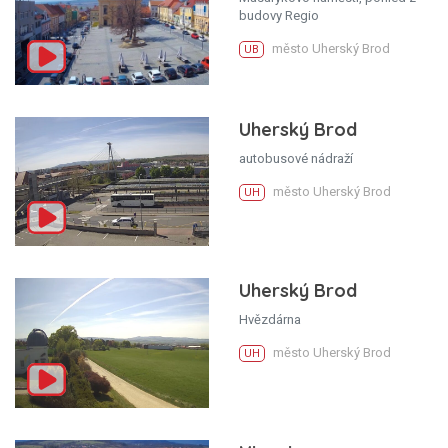
budovy Regio
město Uherský Brod
UB
Uherský Brod
autobusové nádraží
město Uherský Brod
UH
Uherský Brod
Hvězdárna
město Uherský Brod
UH