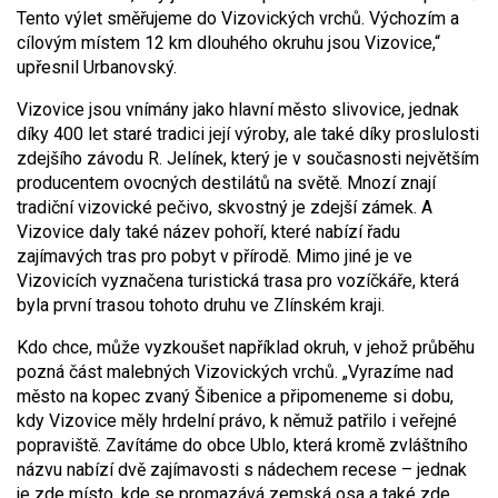
Tento výlet směřujeme do Vizovických vrchů. Výchozím a
cílovým místem 12 km dlouhého okruhu jsou Vizovice,“
upřesnil Urbanovský.
Vizovice jsou vnímány jako hlavní město slivovice, jednak
díky 400 let staré tradici její výroby, ale také díky proslulosti
zdejšího závodu R. Jelínek, který je v současnosti největším
producentem ovocných destilátů na světě. Mnozí znají
tradiční vizovické pečivo, skvostný je zdejší zámek. A
Vizovice daly také název pohoří, které nabízí řadu
zajímavých tras pro pobyt v přírodě. Mimo jiné je ve
Vizovicích vyznačena turistická trasa pro vozíčkáře, která
byla první trasou tohoto druhu ve Zlínském kraji.
Kdo chce, může vyzkoušet například okruh, v jehož průběhu
pozná část malebných Vizovických vrchů. „Vyrazíme nad
město na kopec zvaný Šibenice a připomeneme si dobu,
kdy Vizovice měly hrdelní právo, k němuž patřilo i veřejné
popraviště. Zavítáme do obce Ublo, která kromě zvláštního
názvu nabízí dvě zajímavosti s nádechem recese – jednak
je zde místo, kde se promazává zemská osa a také zde