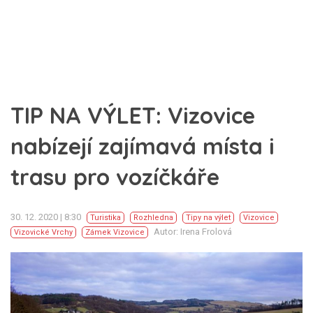
TIP NA VÝLET: Vizovice
nabízejí zajímavá místa i
trasu pro vozíčkáře
30. 12. 2020 | 8:30
Turistika
Rozhledna
Tipy na výlet
Vizovice
Autor: Irena Frolová
Vizovické Vrchy
Zámek Vizovice