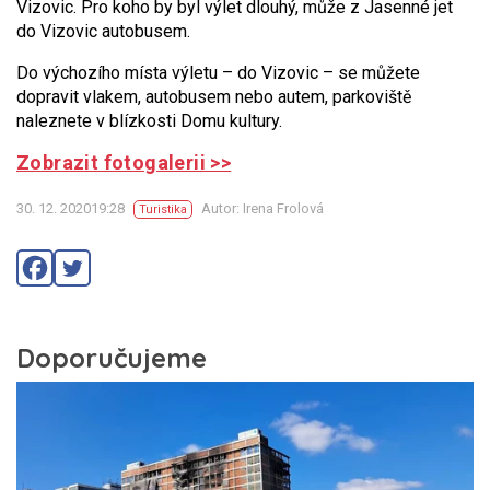
Vizovic. Pro koho by byl výlet dlouhý, může z Jasenné jet
do Vizovic autobusem.
Do výchozího místa výletu – do Vizovic – se můžete
dopravit vlakem, autobusem nebo autem, parkoviště
naleznete v blízkosti Domu kultury.
Zobrazit fotogalerii >>
30. 12. 202019:28
Autor: Irena Frolová
Turistika