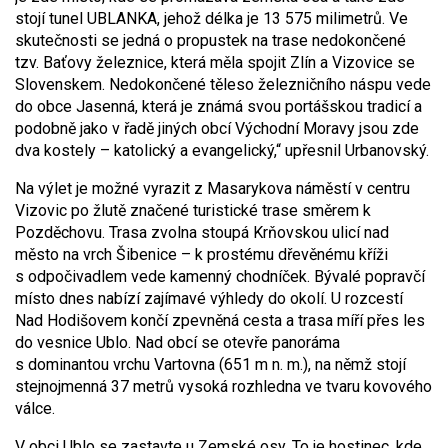
stojí tunel UBLANKA, jehož délka je 13 575 milimetrů. Ve
skutečnosti se jedná o propustek na trase nedokončené
tzv. Baťovy železnice, která měla spojit Zlín a Vizovice se
Slovenskem. Nedokončené těleso železničního náspu vede
do obce Jasenná, která je známá svou portášskou tradicí a
podobně jako v řadě jiných obcí Východní Moravy jsou zde
dva kostely – katolický a evangelický,“ upřesnil Urbanovský.
Na výlet je možné vyrazit z Masarykova náměstí v centru
Vizovic po žlutě značené turistické trase směrem k
Pozděchovu. Trasa zvolna stoupá Krňovskou ulicí nad
město na vrch Šibenice – k prostému dřevěnému kříži
s odpočivadlem vede kamenný chodníček. Bývalé popravčí
místo dnes nabízí zajímavé výhledy do okolí. U rozcestí
Nad Hodišovem končí zpevněná cesta a trasa míří přes les
do vesnice Ublo. Nad obcí se otevře panoráma
s dominantou vrchu Vartovna (651 m n. m.), na němž stojí
stejnojmenná 37 metrů vysoká rozhledna ve tvaru kovového
válce.
V obci Ublo se zastavte u Zemské osy. To je hostinec, kde