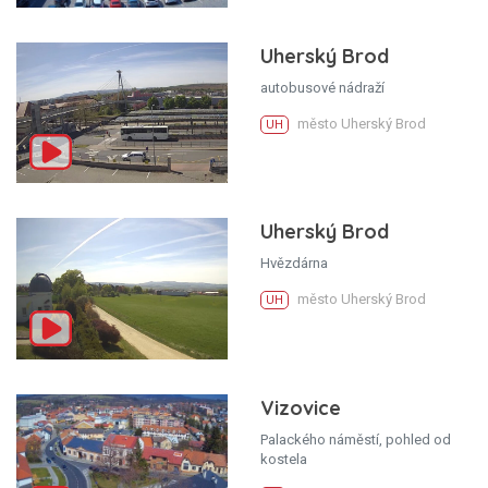
Uherský Brod
autobusové nádraží
město Uherský Brod
UH
Uherský Brod
Hvězdárna
město Uherský Brod
UH
Vizovice
Palackého náměstí, pohled od
kostela