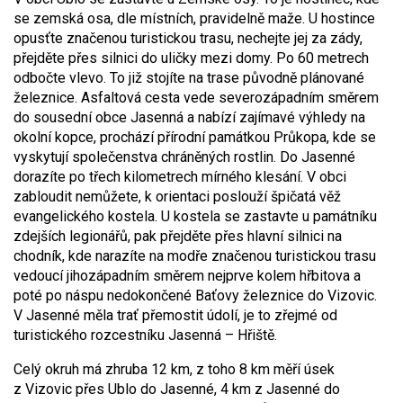
se zemská osa, dle místních, pravidelně maže. U hostince
opusťte značenou turistickou trasu, nechejte jej za zády,
přejděte přes silnici do uličky mezi domy. Po 60 metrech
odbočte vlevo. To již stojíte na trase původně plánované
železnice. Asfaltová cesta vede severozápadním směrem
do sousední obce Jasenná a nabízí zajímavé výhledy na
okolní kopce, prochází přírodní památkou Průkopa, kde se
vyskytují společenstva chráněných rostlin. Do Jasenné
dorazíte po třech kilometrech mírného klesání. V obci
zabloudit nemůžete, k orientaci poslouží špičatá věž
evangelického kostela. U kostela se zastavte u památníku
zdejších legionářů, pak přejděte přes hlavní silnici na
chodník, kde narazíte na modře značenou turistickou trasu
vedoucí jihozápadním směrem nejprve kolem hřbitova a
poté po náspu nedokončené Baťovy železnice do Vizovic.
V Jasenné měla trať přemostit údolí, je to zřejmé od
turistického rozcestníku Jasenná – Hřiště.
Celý okruh má zhruba 12 km, z toho 8 km měří úsek
z Vizovic přes Ublo do Jasenné, 4 km z Jasenné do