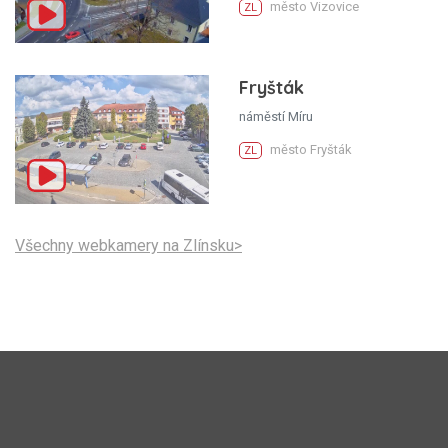
město Vizovice
ZL
Fryšták
náměstí Míru
město Fryšták
ZL
Všechny webkamery na Zlínsku>