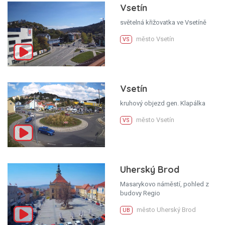
Vsetín
světelná křižovatka ve Vsetíně
město Vsetín
VS
Vsetín
kruhový objezd gen. Klapálka
město Vsetín
VS
Uherský Brod
Masarykovo náměstí, pohled z
budovy Regio
město Uherský Brod
UB