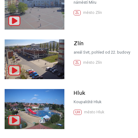
náměstí Míru
město Zlín
ZL
Zlín
areál Svit, pohled od 22. budovy
město Zlín
ZL
Hluk
Koupaliště Hluk
město Hluk
UH