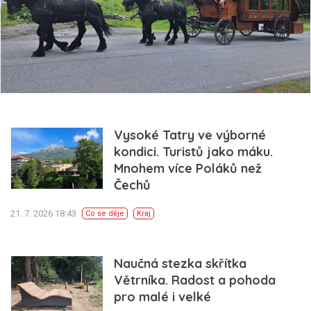
Vysoké Tatry ve výborné
kondici. Turistů jako máku.
Mnohem více Poláků než
Čechů
21. 7. 2026 18:43
Co se děje
Kraj
Naučná stezka skřítka
Větrníka. Radost a pohoda
pro malé i velké