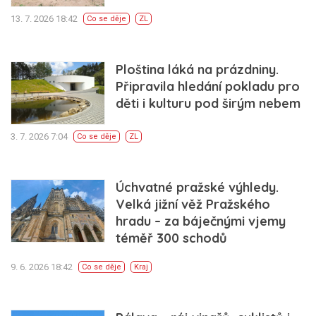
13. 7. 2026 18:42
Co se děje
ZL
Ploština láká na prázdniny.
Připravila hledání pokladu pro
děti i kulturu pod širým nebem
3. 7. 2026 7:04
Co se děje
ZL
Úchvatné pražské výhledy.
Velká jižní věž Pražského
hradu – za báječnými vjemy
téměř 300 schodů
9. 6. 2026 18:42
Co se děje
Kraj