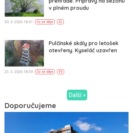
přehradě. Přípravy na sezónu
v plném proudu
30. 4. 2026 18:41
Co se děje
ZL
Pulčínské skály pro letošek
otevřeny. Kyseláč uzavřen
23. 3. 2026 18:39
Co se děje
VS
Další »