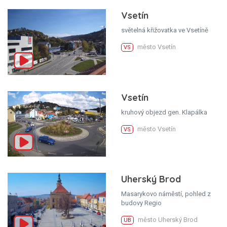
Vsetín
světelná křižovatka ve Vsetíně
město Vsetín
VS
Vsetín
kruhový objezd gen. Klapálka
město Vsetín
VS
Uherský Brod
Masarykovo náměstí, pohled z
budovy Regio
město Uherský Brod
UB