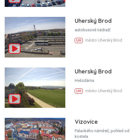
Uherský Brod
autobusové nádraží
město Uherský Brod
UH
Uherský Brod
Hvězdárna
město Uherský Brod
UH
Vizovice
Palackého náměstí, pohled od
kostela