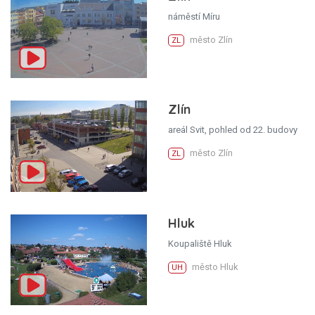
náměstí Míru
město Zlín
ZL
Zlín
areál Svit, pohled od 22. budovy
město Zlín
ZL
Hluk
Koupaliště Hluk
město Hluk
UH