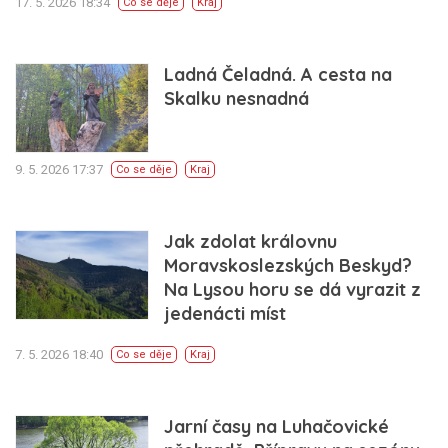
17. 5. 2026 18:34
Co se děje
Kraj
Ladná Čeladná. A cesta na
Skalku nesnadná
9. 5. 2026 17:37
Co se děje
Kraj
Jak zdolat královnu
Moravskoslezských Beskyd?
Na Lysou horu se dá vyrazit z
jedenácti míst
7. 5. 2026 18:40
Co se děje
Kraj
Jarní časy na Luhačovické