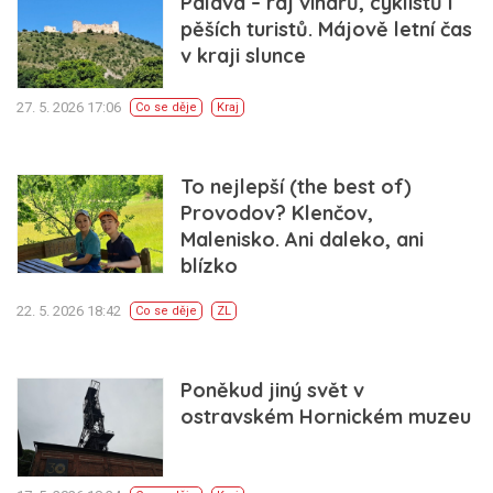
Pálava – ráj vinařů, cyklistů i
pěších turistů. Májově letní čas
v kraji slunce
27. 5. 2026 17:06
Co se děje
Kraj
To nejlepší (the best of)
Provodov? Klenčov,
Malenisko. Ani daleko, ani
blízko
22. 5. 2026 18:42
Co se děje
ZL
Poněkud jiný svět v
ostravském Hornickém muzeu