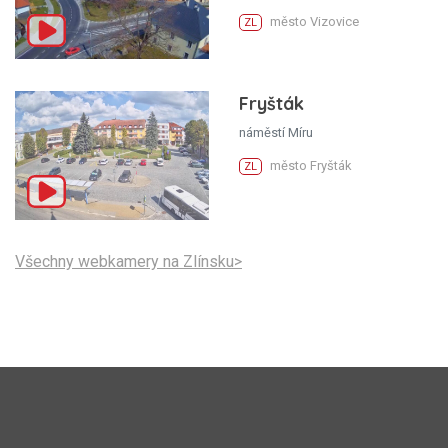
město Vizovice
ZL
Fryšták
náměstí Míru
město Fryšták
ZL
Všechny webkamery na Zlínsku>