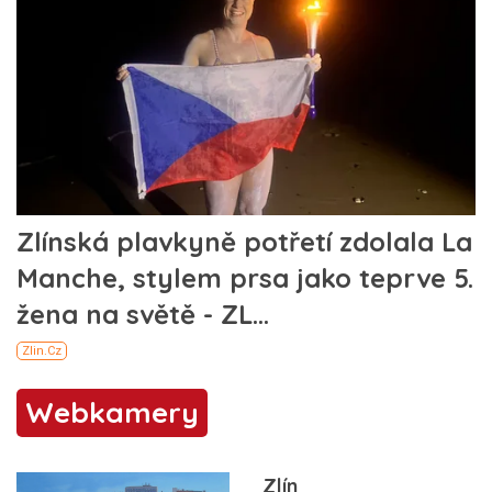
Webkamery
Zlín