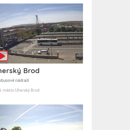
herský Brod
obusové nádraží
město Uherský Brod