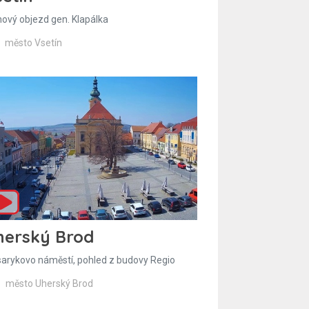
hový objezd gen. Klapálka
město Vsetín
herský Brod
arykovo náměstí, pohled z budovy Regio
město Uherský Brod