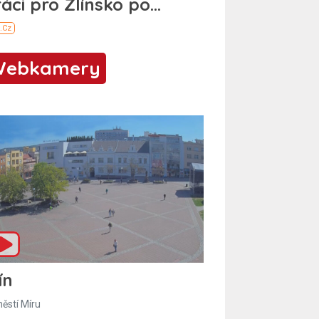
Webkamery
ín
ěstí Míru