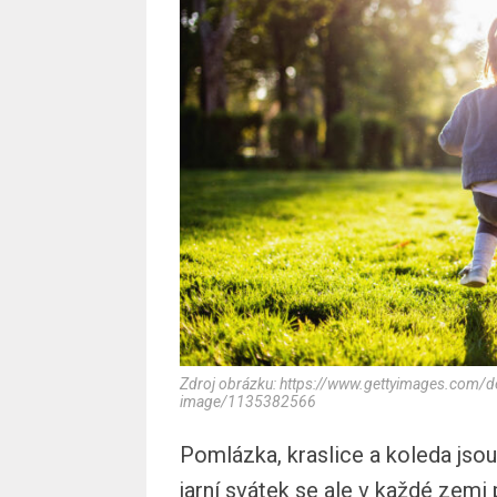
Zdroj obrázku: https://www.gettyimages.com/det
image/1135382566
Pomlázka, kraslice a koleda jso
jarní svátek se ale v každé zemi p