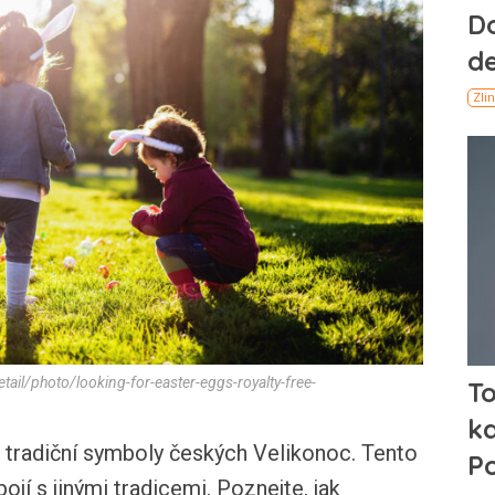
ail/photo/looking-for-easter-eggs-royalty-free-
u tradiční symboly českých Velikonoc. Tento
ojí s jinými tradicemi. Poznejte, jak