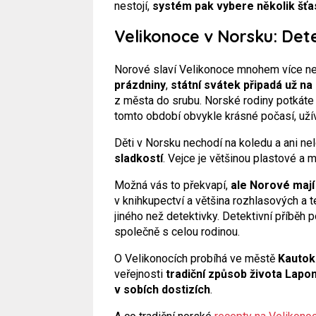
nestojí,
systém pak vybere několik šťas
Velikonoce v Norsku: Dete
Norové slaví Velikonoce mnohem více ne
prázdniny
,
státní svátek připadá už na
z města do srubu. Norské rodiny potkáte
tomto období obvykle krásné počasí, užíva
Děti v Norsku nechodí na koledu a ani nel
sladkostí
. Vejce je většinou plastové a
Možná vás to překvapí,
ale Norové mají
v knihkupectví a většina rozhlasových a t
jiného než detektivky. Detektivní příběh 
společně s celou rodinou.
O Velikonocích probíhá ve městě
Kautok
veřejnosti
tradiční způsob života Lapo
v sobích dostizích
.