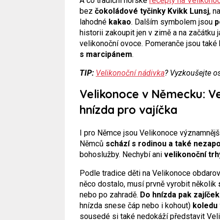
A co tradiční norské
recepty na Velikono
bez
čokoládové tyčinky Kvikk Lunsj
, n
lahodné
kakao
. Dalším symbolem jsou
p
historii zakoupit jen v zimě a na začátk
velikonoční ovoce. Pomeranče jsou také h
s marcipánem
.
TIP:
Velikonoční nádivka
? Vyzkoušejte o
Velikonoce v Německu: Vel
hnízda pro vajíčka
I pro Němce jsou Velikonoce významnějš
Němců
schází s rodinou a také nezapo
bohoslužby. Nechybí ani
velikonoční trh
Podle tradice děti na Velikonoce obdaro
něco dostalo, musí prvně vyrobit několik
nebo po zahradě.
Do hnízda pak zajíče
hnízda snese čáp nebo i kohout)
koledu
sousedé si také nedokáží představit Ve