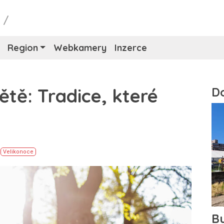
y
/
Region
Webkamery
Inzerce
ětě: Tradice, které
Velikonoce