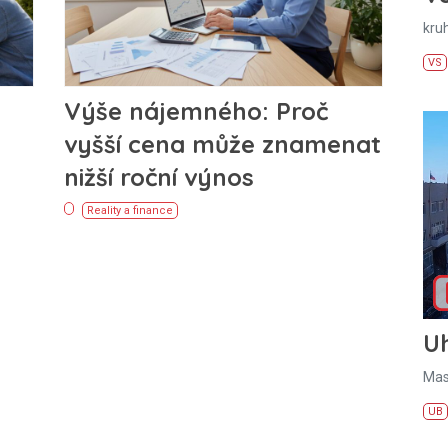
kru
VS
Výše nájemného: Proč
vyšší cena může znamenat
nižší roční výnos
Reality a finance
U
Mas
UB