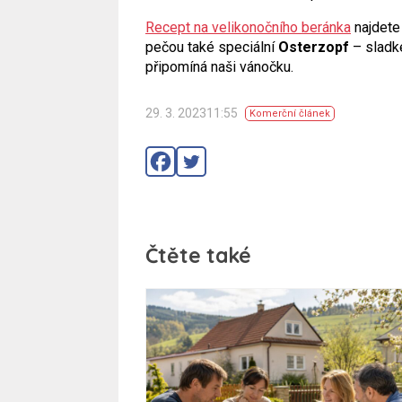
Recept na velikonočního beránka
najdete
pečou také speciální
Osterzopf
– sladké
připomíná naši vánočku.
29. 3. 202311:55
Komerční článek
Čtěte také