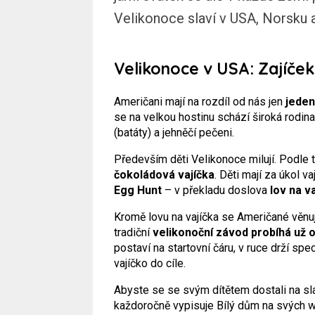
Velikonoce slaví v USA, Norsku
Velikonoce v USA: Zajíček,
Američani mají na rozdíl od nás jen
jeden
se na velkou hostinu schází široká rodin
(batáty) a jehněčí pečeni.
Především děti Velikonoce milují. Podle 
čokoládová
vajíčka
. Děti mají za úkol v
Egg Hunt
– v překladu doslova
lov na va
Kromě lovu na vajíčka se Američané věnuj
tradiční
velikonoční závod probíhá už 
postaví na startovní čáru, v ruce drží spe
vajíčko do cíle.
Abyste se se svým dítětem dostali na sl
každoročně vypisuje Bílý dům na svých we