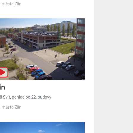
město Zlín
ín
l Svit, pohled od 22. budovy
město Zlín