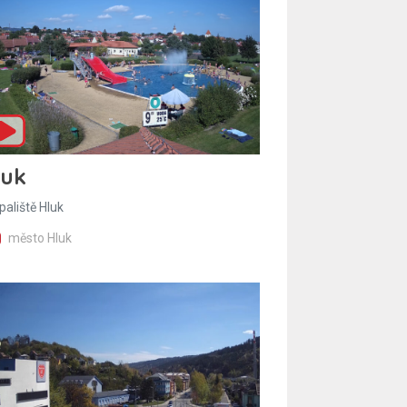
luk
paliště Hluk
město Hluk