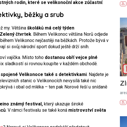
tných rodin, které se velikonoční akce zúčastní
.
ZL
ktivky, běžky a srub
ž my. Většina
školáků má celý týden
 Zelený čtvrtek
. Během Velikonoc většina Norů odjede
 během Velikonoc nejčastěji na běžkách. Protože bývá v
jí si svůj národní sport dokud ještě drží sníh.
oví vajíčka. Místo toho
dostanou obří vejce plné
 mix sladkostí si rovnou koupíte v každém obchodě.
 spojené Velikonoce také s detektivkami
. Najdete je
elevizních stanic o Velikonocích nevysílá také nic
Zl
pokrývá i obal od mléka – ten pak Norové řeší u snídaně
areá
ZL
eino známý festival,
který ukazuje široké
nců
. V rámci festivalu se také koná
mistrovství světa