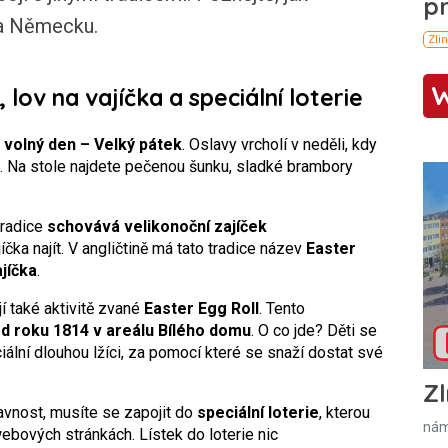
 a Německu.
 lov na vajíčka a speciální loterie
 volný den – Velký pátek
. Oslavy vrcholí v neděli, kdy
a. Na stole najdete pečenou šunku, sladké brambory
tradice
schovává velikonoční zajíček
ajíčka najít. V angličtině má tato tradice název
Easter
jíčka
.
í také aktivitě zvané
Easter Egg Roll
. Tento
od roku 1814 v areálu Bílého domu
. O co jde? Děti se
ciální dlouhou lžíci, za pomocí které se snaží dostat své
Zl
avnost, musíte se zapojit do
speciální loterie
, kterou
nám
bových stránkách. Lístek do loterie nic