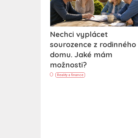
Nechci vyplácet
sourozence z rodinného
domu. Jaké mám
možnosti?
Reality a finance