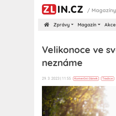
/
Magazín
Zprávy
Magazín
Akce
Velikonoce ve sv
neznáme
29. 3. 2023 | 11:55
Komerční článek
Tradice