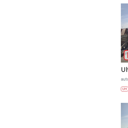
U
aut
UH