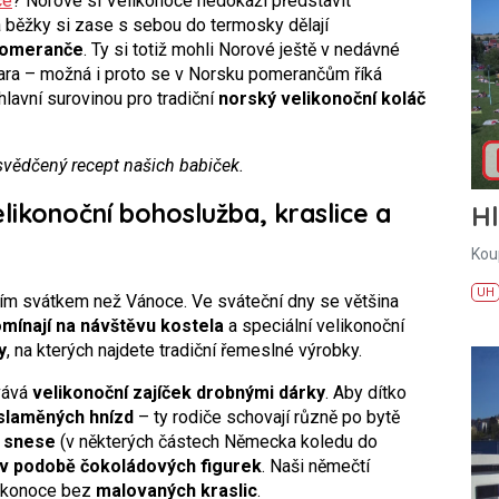
ce
? Norové si Velikonoce nedokáží představit
a běžky si zase s sebou do termosky dělají
omeranče
. Ty si totiž mohli Norové ještě v nedávné
u jara – možná i proto se v Norsku pomerančům říká
lavní surovinou pro tradiční
norský velikonoční koláč
svědčený recept našich babiček.
ikonoční bohoslužba, kraslice a
H
Kou
UH
ím svátkem než Vánoce. Ve sváteční dny se většina
mínají na návštěvu kostela
a speciální velikonoční
y
, na kterých najdete tradiční řemeslné výrobky.
vává
velikonoční zajíček drobnými dárky
. Aby dítko
slaměných hnízd
– ty rodiče schovají různě po bytě
k snese
(v některých částech Německa koledu do
 v podobě čokoládových figurek
. Naši němečtí
likonoce bez
malovaných kraslic
.