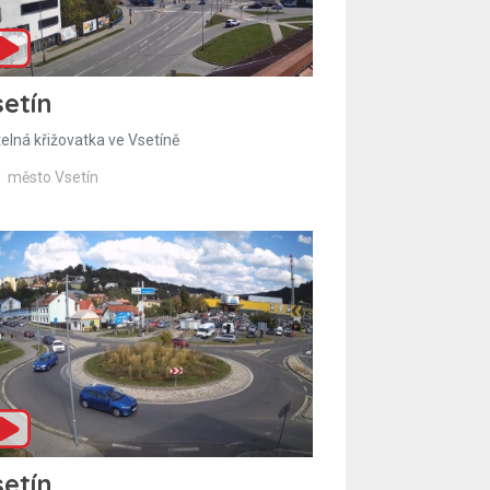
etín
telná křižovatka ve Vsetíně
město Vsetín
etín