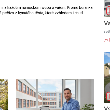
 i na každém německém webu o vaření. Kromě beránka
 pečivo z kynutého těsta, které vzhledem i chutí
Vs
svě
VS
Vs