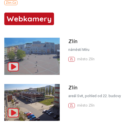
Webkamery
Zlín
náměstí Míru
město Zlín
ZL
Zlín
areál Svit, pohled od 22. budovy
město Zlín
ZL