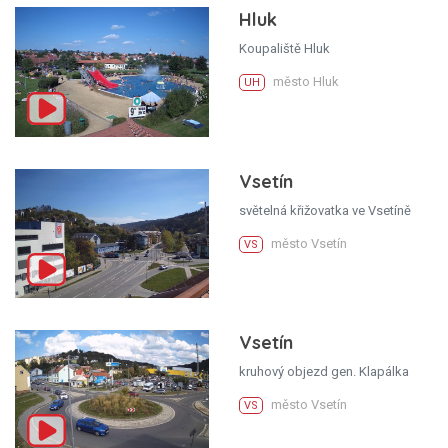
Hluk
Koupaliště Hluk
město Hluk
UH
Vsetín
světelná křižovatka ve Vsetíně
město Vsetín
VS
Vsetín
kruhový objezd gen. Klapálka
město Vsetín
VS