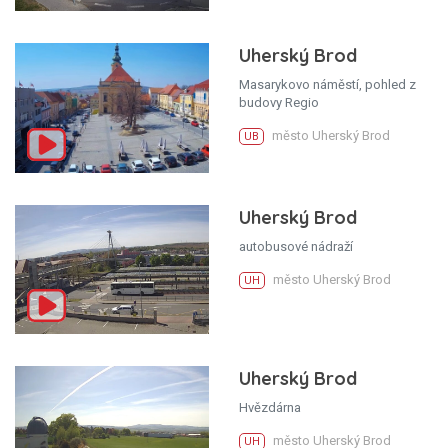
Uherský Brod
Masarykovo náměstí, pohled z
budovy Regio
město Uherský Brod
UB
Uherský Brod
autobusové nádraží
město Uherský Brod
UH
Uherský Brod
Hvězdárna
město Uherský Brod
UH