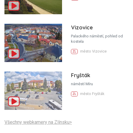
Vizovice
Palackého náměstí, pohled od
kostela
město Vizovice
ZL
Fryšták
náměstí Míru
město Fryšták
ZL
Všechny webkamery na Zlínsku>