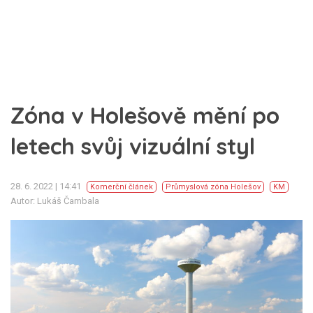
Zóna v Holešově mění po
letech svůj vizuální styl
28. 6. 2022 | 14:41
Komerční článek
Průmyslová zóna Holešov
KM
Autor: Lukáš Čambala