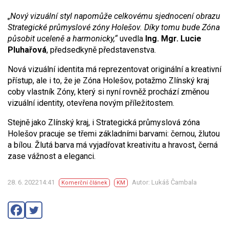
„Nový vizuální styl napomůže celkovému sjednocení obrazu
Strategické průmyslové zóny Holešov. Díky tomu bude Zóna
působit uceleně a harmonicky,“
uvedla
Ing. Mgr. Lucie
Pluhařová
, předsedkyně představenstva.
Nová vizuální identita má reprezentovat originální a kreativní
přístup, ale i to, že je Zóna Holešov, potažmo Zlínský kraj
coby vlastník Zóny, který si nyní rovněž prochází změnou
vizuální identity, otevřena novým příležitostem.
Stejně jako Zlínský kraj, i Strategická průmyslová zóna
Holešov pracuje se třemi základními barvami: černou, žlutou
a bílou. Žlutá barva má vyjadřovat kreativitu a hravost, černá
zase vážnost a eleganci.
28. 6. 202214:41
Autor: Lukáš Čambala
Komerční článek
KM