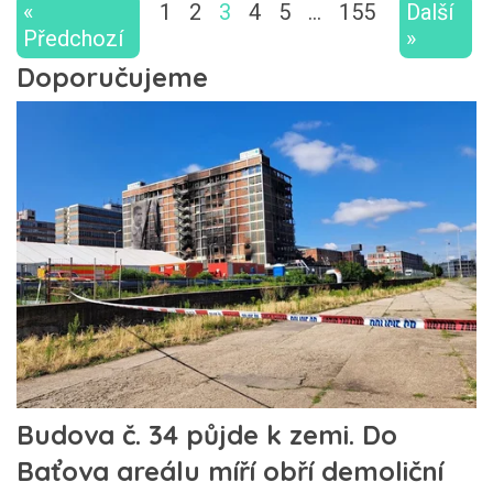
«
1
2
3
4
5
…
155
Další
Předchozí
»