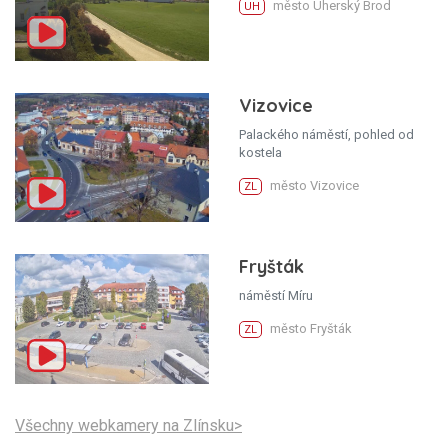
město Uherský Brod
UH
Vizovice
Palackého náměstí, pohled od
kostela
město Vizovice
ZL
Fryšták
náměstí Míru
město Fryšták
ZL
Všechny webkamery na Zlínsku>