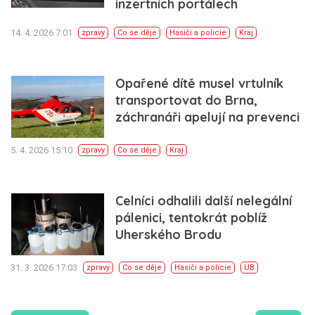
inzertních portálech
14. 4. 2026 7:01
zpravy
Co se děje
Hasiči a policie
Kraj
Opařené dítě musel vrtulník
transportovat do Brna,
záchranáři apelují na prevenci
5. 4. 2026 15:10
zpravy
Co se děje
Kraj
Celníci odhalili další nelegální
pálenici, tentokrát poblíž
Uherského Brodu
31. 3. 2026 17:03
zpravy
Co se děje
Hasiči a policie
UB