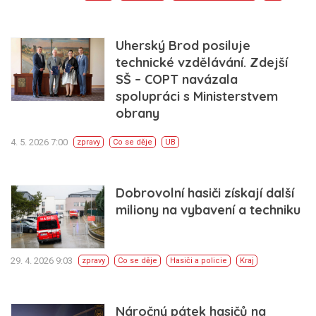
Uherský Brod posiluje
technické vzdělávání. Zdejší
SŠ – COPT navázala
spolupráci s Ministerstvem
obrany
4. 5. 2026 7:00
zpravy
Co se děje
UB
Dobrovolní hasiči získají další
miliony na vybavení a techniku
29. 4. 2026 9:03
zpravy
Co se děje
Hasiči a policie
Kraj
Náročný pátek hasičů na