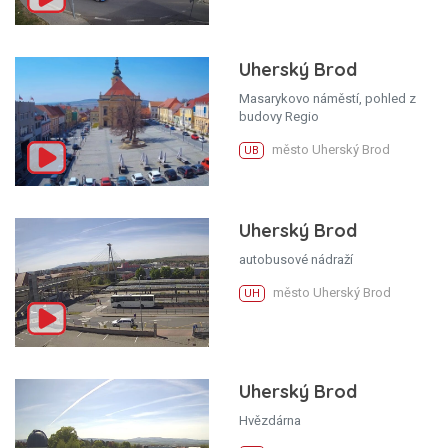
Uherský Brod
Masarykovo náměstí, pohled z
budovy Regio
město Uherský Brod
UB
Uherský Brod
autobusové nádraží
město Uherský Brod
UH
Uherský Brod
Hvězdárna