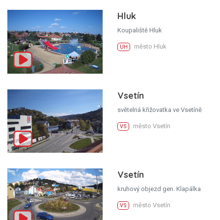
Hluk
Koupaliště Hluk
město Hluk
UH
Vsetín
světelná křižovatka ve Vsetíně
město Vsetín
VS
Vsetín
kruhový objezd gen. Klapálka
město Vsetín
VS