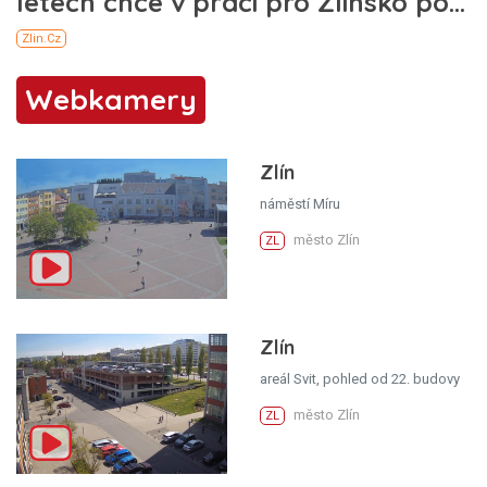
Webkamery
Zlín
náměstí Míru
město Zlín
ZL
Zlín
areál Svit, pohled od 22. budovy
město Zlín
ZL