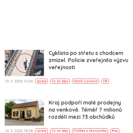
Cyklista po střetu s chodcem
zmizel. Policie zveřejnila výzvu
veřejnosti
19. 5. 2026 13:04
zpravy
Co se děje
Hasiči a policie
UB
Kraj podpoří malé prodejny
na venkově. Téměř 7 milionů
rozdělí mezi 73 obchůdků
14. 5. 2026 18:58
zpravy
Co se děje
Politika a ekonomika
Kraj