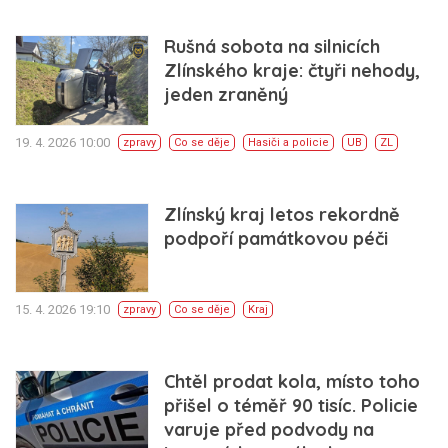
Rušná sobota na silnicích
Zlínského kraje: čtyři nehody,
jeden zraněný
19. 4. 2026 10:00
zpravy
Co se děje
Hasiči a policie
UB
ZL
Zlínský kraj letos rekordně
podpoří památkovou péči
15. 4. 2026 19:10
zpravy
Co se děje
Kraj
Chtěl prodat kola, místo toho
přišel o téměř 90 tisíc. Policie
varuje před podvody na