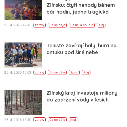
Zlínsku: čtyři nehody během
pár hodin, jedna tragická
25. 4. 2026 17:45
zpravy
Co se děje
Hasiči a policie
Kraj
Tenisté zavírají haly, hurá na
antuku pod širé nebe
25. 4. 2026 15:03
zpravy
Co se děje
Sport
Kraj
Zlínský kraj investuje miliony
do zadržení vody v lesích
25. 4. 2026 12:30
zpravy
Co se děje
Kraj