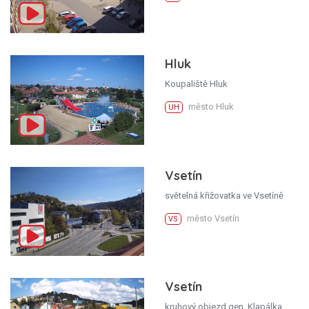
Hluk
Koupaliště Hluk
město Hluk
UH
Vsetín
světelná křižovatka ve Vsetíně
město Vsetín
VS
Vsetín
kruhový objezd gen. Klapálka