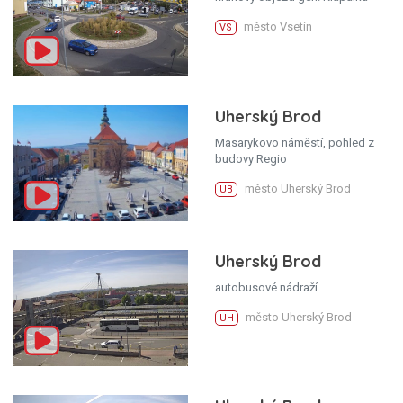
město Vsetín
VS
Uherský Brod
Masarykovo náměstí, pohled z
budovy Regio
město Uherský Brod
UB
Uherský Brod
autobusové nádraží
město Uherský Brod
UH