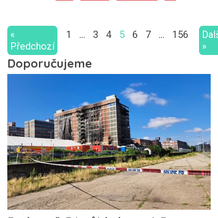
«
1
…
3
4
5
6
7
…
156
Dal
Předchozí
»