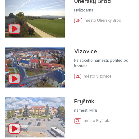
Uherský Brod
Hvězdárna
město Uherský Brod
UH
Vizovice
Palackého náměstí, pohled od
kostela
město Vizovice
ZL
Fryšták
náměstí Míru
město Fryšták
ZL