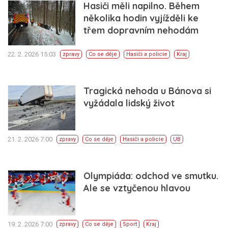
Hasiči měli napilno. Během
několika hodin vyjížděli ke
třem dopravním nehodám
22. 2. 2026 15:03
zpravy
Co se děje
Hasiči a policie
Kraj
Tragická nehoda u Bánova si
vyžádala lidský život
21. 2. 2026 7:00
zpravy
Co se děje
Hasiči a policie
UB
Olympiáda: odchod ve smutku.
Ale se vztyčenou hlavou
19. 2. 2026 7:00
zpravy
Co se děje
Sport
Kraj