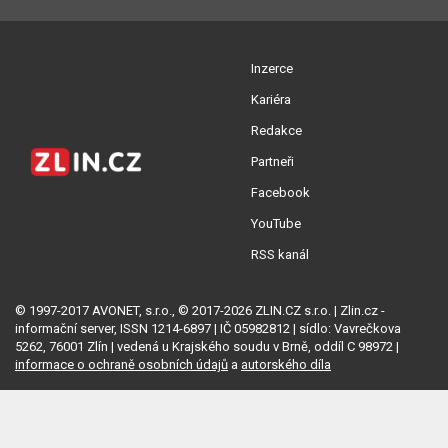
Inzerce
Kariéra
Redakce
Partneři
Facebook
YouTube
RSS kanál
© 1997-2017 AVONET, s.r.o., © 2017-2026 ZLIN.CZ s.r.o. | Zlin.cz -
informační server, ISSN 1214-6897 | IČ 05982812 | sídlo: Vavrečkova
5262, 76001 Zlín | vedená u Krajského soudu v Brně, oddíl C 98972 |
informace o ochraně osobních údajů
a
autorského díla