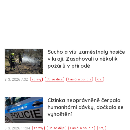
Sucho a vítr zaměstnaly hasiče
v kraji. Zasahovali u několik
požárů v přírodě
8. 3. 2026 7:02
zpravy
Co se děje
Hasiči a policie
Kraj
Cizinka neoprávněně čerpala
humanitární dávky, dočkala se
vyhoštění
5. 3. 2026 11:04
zpravy
Co se děje
Hasiči a policie
Kraj