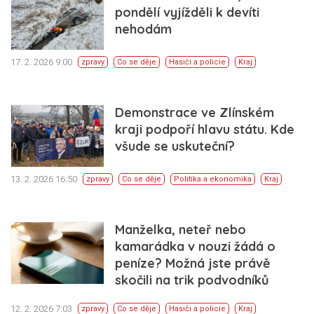
pondělí vyjížděli k devíti
nehodám
17. 2. 2026 9:00
zpravy
Co se děje
Hasiči a policie
Kraj
Demonstrace ve Zlínském
kraji podpoří hlavu státu. Kde
všude se uskuteční?
13. 2. 2026 16:50
zpravy
Co se děje
Politika a ekonomika
Kraj
Manželka, neteř nebo
kamarádka v nouzi žádá o
peníze? Možná jste právě
skočili na trik podvodníků
12. 2. 2026 7:03
zpravy
Co se děje
Hasiči a policie
Kraj