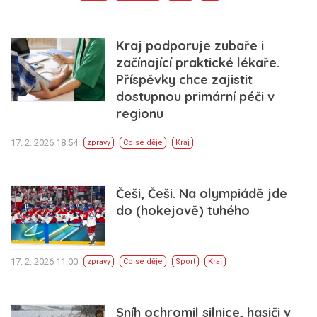
Kraj podporuje zubaře i
začínající praktické lékaře.
Příspěvky chce zajistit
dostupnou primární péči v
regionu
17. 2. 2026 18:54
zpravy
Co se děje
Kraj
Češi, Češi. Na olympiádě jde
do (hokejově) tuhého
17. 2. 2026 11:00
zpravy
Co se děje
Sport
Kraj
Sníh ochromil silnice, hasiči v