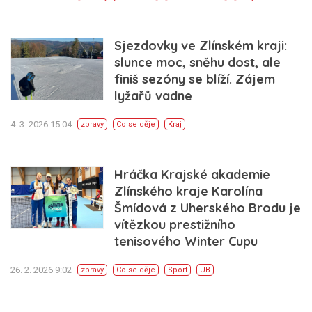
Sjezdovky ve Zlínském kraji:
slunce moc, sněhu dost, ale
finiš sezóny se blíží. Zájem
lyžařů vadne
4. 3. 2026 15:04
zpravy
Co se děje
Kraj
Hráčka Krajské akademie
Zlínského kraje Karolína
Šmídová z Uherského Brodu je
vítězkou prestižního
tenisového Winter Cupu
26. 2. 2026 9:02
zpravy
Co se děje
Sport
UB