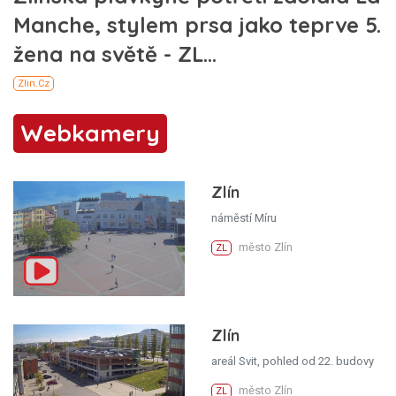
Webkamery
Zlín
náměstí Míru
město Zlín
ZL
Zlín
areál Svit, pohled od 22. budovy
město Zlín
ZL