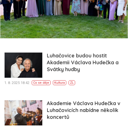
Luhačovice budou hostit
Akademii Václava Hudečka a
Svátky hudby
1. 8. 2025 18:42
Co se děje
Kultura
ZL
Akademie Václava Hudečka v
Luhačovicích nabídne několik
koncertů