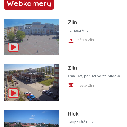
Webkamery
Zlín
náměstí Míru
město Zlín
ZL
Zlín
areál Svit, pohled od 22. budovy
město Zlín
ZL
Hluk
Koupaliště Hluk