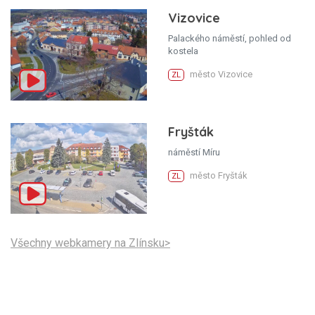
Vizovice
Palackého náměstí, pohled od
kostela
město Vizovice
ZL
Fryšták
náměstí Míru
město Fryšták
ZL
Všechny webkamery na Zlínsku>