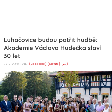
Luhačovice budou patřit hudbě:
Akademie Václava Hudečka slaví
30 let
27. 7. 2026 17:02
Co se děje
Kultura
ZL