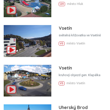
město Hluk
UH
Vsetín
světelná křižovatka ve Vsetíně
město Vsetín
VS
Vsetín
kruhový objezd gen. Klapálka
město Vsetín
VS
Uherský Brod