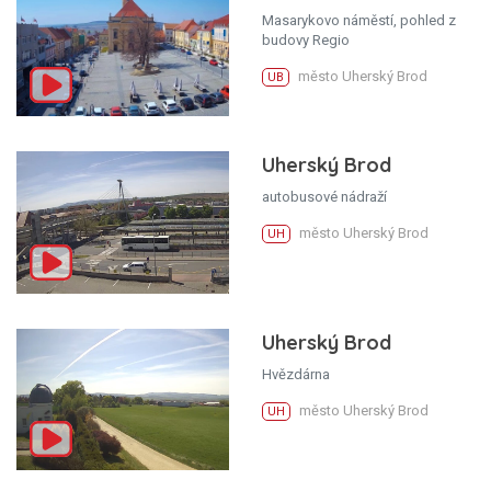
Masarykovo náměstí, pohled z
budovy Regio
město Uherský Brod
UB
Uherský Brod
autobusové nádraží
město Uherský Brod
UH
Uherský Brod
Hvězdárna
město Uherský Brod
UH