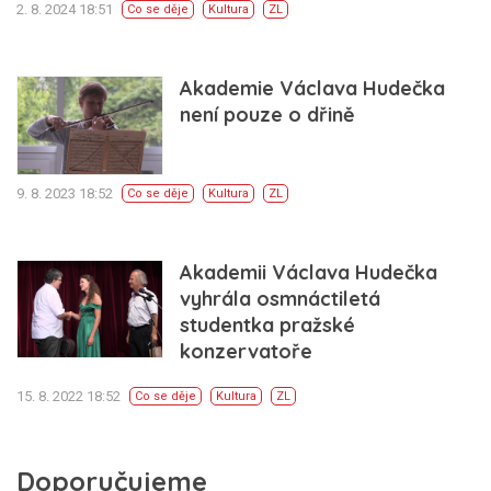
2. 8. 2024 18:51
Co se děje
Kultura
ZL
Akademie Václava Hudečka
není pouze o dřině
9. 8. 2023 18:52
Co se děje
Kultura
ZL
Akademii Václava Hudečka
vyhrála osmnáctiletá
studentka pražské
konzervatoře
15. 8. 2022 18:52
Co se děje
Kultura
ZL