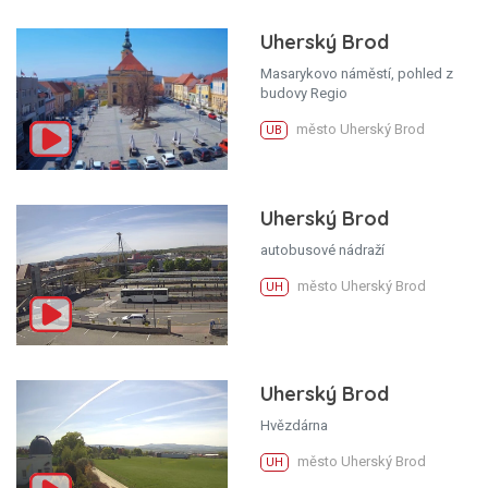
Uherský Brod
Masarykovo náměstí, pohled z
budovy Regio
město Uherský Brod
UB
Uherský Brod
autobusové nádraží
město Uherský Brod
UH
Uherský Brod
Hvězdárna
město Uherský Brod
UH