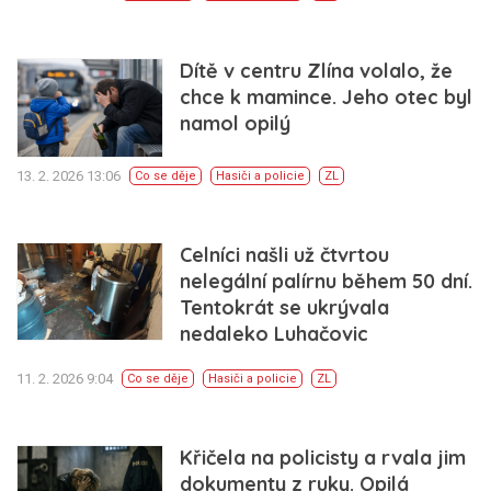
Dítě v centru Zlína volalo, že
chce k mamince. Jeho otec byl
namol opilý
13. 2. 2026 13:06
Co se děje
Hasiči a policie
ZL
Celníci našli už čtvrtou
nelegální palírnu během 50 dní.
Tentokrát se ukrývala
nedaleko Luhačovic
11. 2. 2026 9:04
Co se děje
Hasiči a policie
ZL
Křičela na policisty a rvala jim
dokumenty z ruky. Opilá