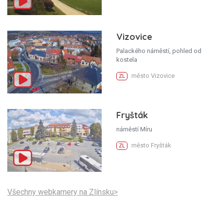
Vizovice
Palackého náměstí, pohled od
kostela
město Vizovice
ZL
Fryšták
náměstí Míru
město Fryšták
ZL
Všechny webkamery na Zlínsku>