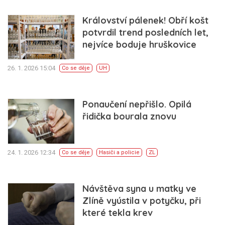
Království pálenek! Obří košt
potvrdil trend posledních let,
nejvíce boduje hruškovice
26. 1. 2026 15:04
Co se děje
UH
Ponaučení nepřišlo. Opilá
řidička bourala znovu
24. 1. 2026 12:34
Co se děje
Hasiči a policie
ZL
Návštěva syna u matky ve
Zlíně vyústila v potyčku, při
které tekla krev