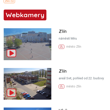
Webkamery
Zlín
náměstí Míru
město Zlín
ZL
Zlín
areál Svit, pohled od 22. budovy
město Zlín
ZL