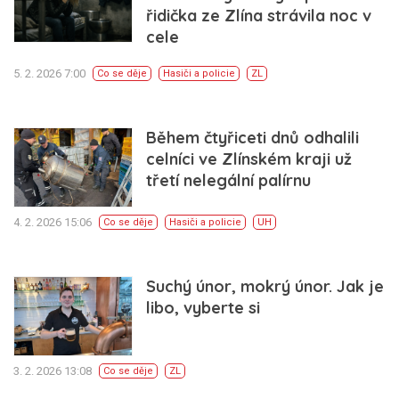
řidička ze Zlína strávila noc v
cele
5. 2. 2026 7:00
Co se děje
Hasiči a policie
ZL
Během čtyřiceti dnů odhalili
celníci ve Zlínském kraji už
třetí nelegální palírnu
4. 2. 2026 15:06
Co se děje
Hasiči a policie
UH
Suchý únor, mokrý únor. Jak je
libo, vyberte si
3. 2. 2026 13:08
Co se děje
ZL