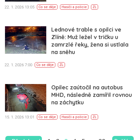
22. 1. 2026 13:05
Co se děje
Hasiči a policie
ZL
Lednové trable s opilci ve
Zlíně: Muž ležel v tričku u
zamrzlé řeky, žena si ustlala
na sněhu
22. 1. 2026 7:00
Co se děje
ZL
Opilec zaútočil na autobus
MHD, následně zamířil rovnou
na záchytku
15. 1. 2026 13:01
Co se děje
Hasiči a policie
ZL