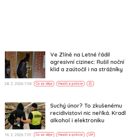
Ve Zlíně na Letné řádil
agresivní cizinec: Rušil noční
klid a zaútočil i na strážníky
28. 2. 2026 7:04
Co se děje
Hasiči a policie
ZL
Suchý únor? To zkušenému
recidivistovi nic neříká. Kradl
alkohol i elektroniku
16. 2. 2026 7:01
Co se děje
Hasiči a policie
UH