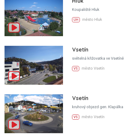
Hluk
Koupaliště Hluk
město Hluk
UH
Vsetín
světelná křižovatka ve Vsetíně
město Vsetín
VS
Vsetín
kruhový objezd gen. Klapálka
město Vsetín
VS