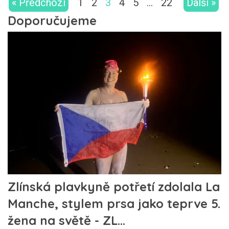
« Předchozí
1
2
3
4
5
…
22
Další »