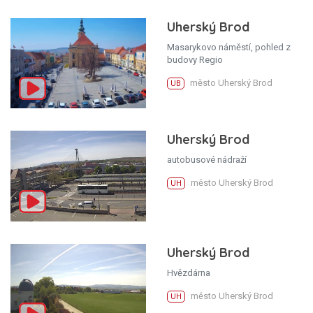
Uherský Brod
Masarykovo náměstí, pohled z
budovy Regio
město Uherský Brod
UB
Uherský Brod
autobusové nádraží
město Uherský Brod
UH
Uherský Brod
Hvězdárna
město Uherský Brod
UH