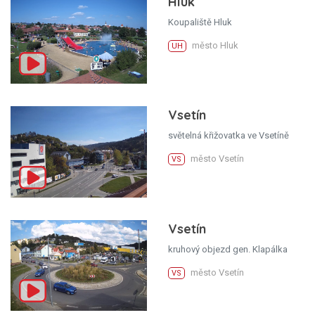
Hluk
Koupaliště Hluk
město Hluk
UH
Vsetín
světelná křižovatka ve Vsetíně
město Vsetín
VS
Vsetín
kruhový objezd gen. Klapálka
město Vsetín
VS