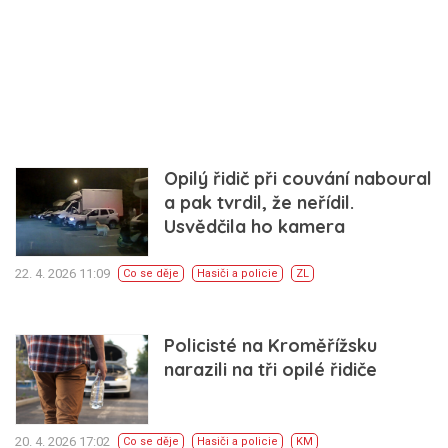
Opilý řidič při couvání naboural
a pak tvrdil, že neřídil.
Usvědčila ho kamera
22. 4. 2026 11:09
Co se děje
Hasiči a policie
ZL
Policisté na Kroměřížsku
narazili na tři opilé řidiče
20. 4. 2026 17:02
Co se děje
Hasiči a policie
KM