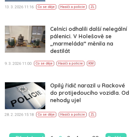
13. 3. 2026 11:16
Co se děje
Hasiči a policie
ZL
Celníci odhalili další nelegální
pálenici. V Holešově se
„marmeláda“ měnila na
destilát
9. 3. 2026 11:00
Co se děje
Hasiči a policie
KM
Opilý řidič narazil u Rackové
do protijedoucího vozidla. Od
nehody ujel
28. 2. 2026 15:18
Co se děje
Hasiči a policie
ZL