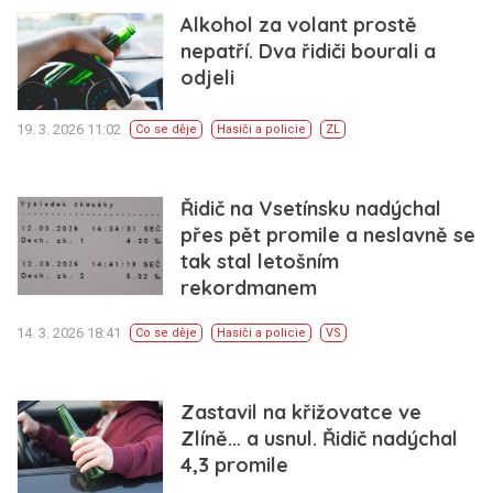
Alkohol za volant prostě
nepatří. Dva řidiči bourali a
odjeli
19. 3. 2026 11:02
Co se děje
Hasiči a policie
ZL
Řidič na Vsetínsku nadýchal
přes pět promile a neslavně se
tak stal letošním
rekordmanem
14. 3. 2026 18:41
Co se děje
Hasiči a policie
VS
Zastavil na křižovatce ve
Zlíně… a usnul. Řidič nadýchal
4,3 promile