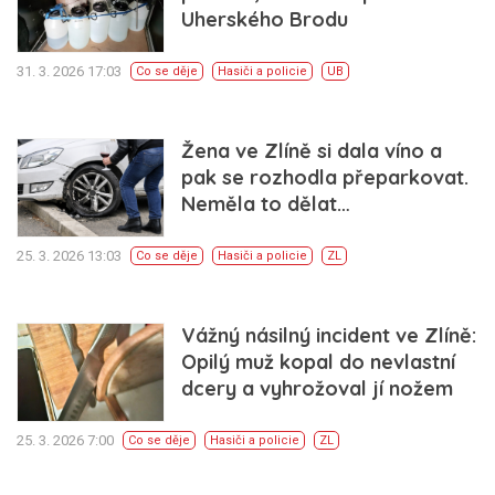
Uherského Brodu
31. 3. 2026 17:03
Co se děje
Hasiči a policie
UB
Žena ve Zlíně si dala víno a
pak se rozhodla přeparkovat.
Neměla to dělat…
25. 3. 2026 13:03
Co se děje
Hasiči a policie
ZL
Vážný násilný incident ve Zlíně:
Opilý muž kopal do nevlastní
dcery a vyhrožoval jí nožem
25. 3. 2026 7:00
Co se děje
Hasiči a policie
ZL