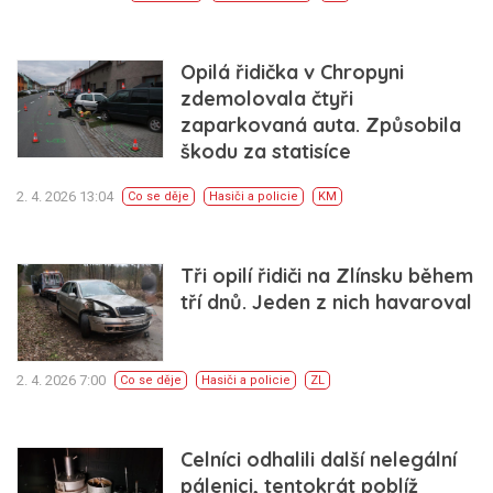
Opilá řidička v Chropyni
zdemolovala čtyři
zaparkovaná auta. Způsobila
škodu za statisíce
2. 4. 2026 13:04
Co se děje
Hasiči a policie
KM
Tři opilí řidiči na Zlínsku během
tří dnů. Jeden z nich havaroval
2. 4. 2026 7:00
Co se děje
Hasiči a policie
ZL
Celníci odhalili další nelegální
pálenici, tentokrát poblíž