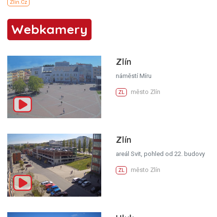
Webkamery
Zlín
náměstí Míru
město Zlín
ZL
Zlín
areál Svit, pohled od 22. budovy
město Zlín
ZL