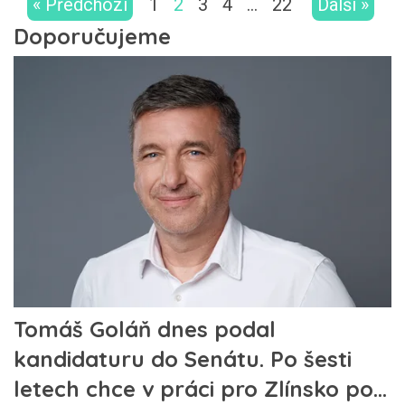
« Předchozí
1
2
3
4
…
22
Další »