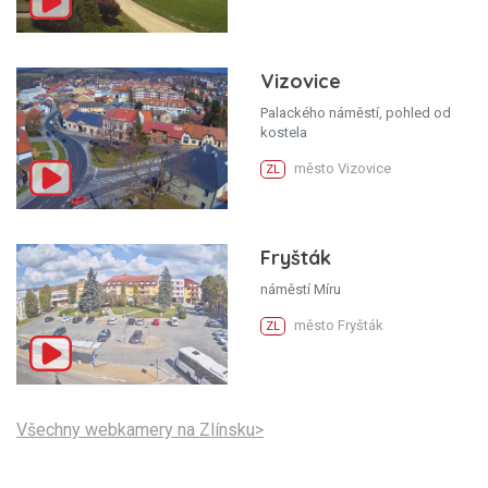
Vizovice
Palackého náměstí, pohled od
kostela
město Vizovice
ZL
Fryšták
náměstí Míru
město Fryšták
ZL
Všechny webkamery na Zlínsku>