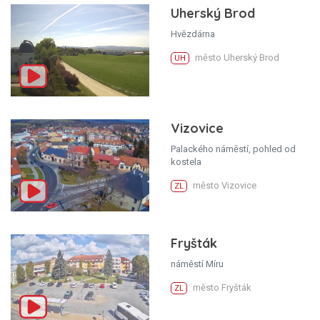
Uherský Brod
Hvězdárna
město Uherský Brod
UH
Vizovice
Palackého náměstí, pohled od
kostela
město Vizovice
ZL
Fryšták
náměstí Míru
město Fryšták
ZL