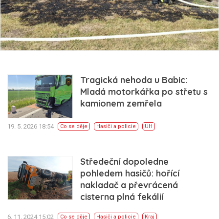
Tragická nehoda u Babic:
Mladá motorkářka po střetu s
kamionem zemřela
19. 5. 2026 18:54
Co se děje
Hasiči a policie
UH
Středeční dopoledne
pohledem hasičů: hořící
nakladač a převrácená
cisterna plná fekálií
6. 11. 2024 15:02
Co se děje
Hasiči a policie
Kraj