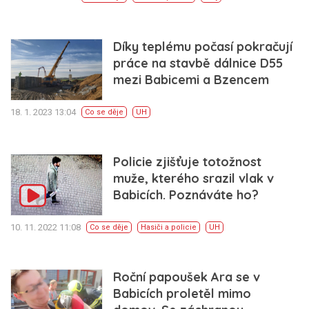
Díky teplému počasí pokračují
práce na stavbě dálnice D55
mezi Babicemi a Bzencem
18. 1. 2023 13:04
Co se děje
UH
Policie zjišťuje totožnost
muže, kterého srazil vlak v
Babicích. Poznáváte ho?
10. 11. 2022 11:08
Co se děje
Hasiči a policie
UH
Roční papoušek Ara se v
Babicích proletěl mimo