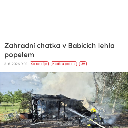
Zahradní chatka v Babicích lehla
popelem
3. 6. 2026 9:02
Co se děje
Hasiči a policie
UH