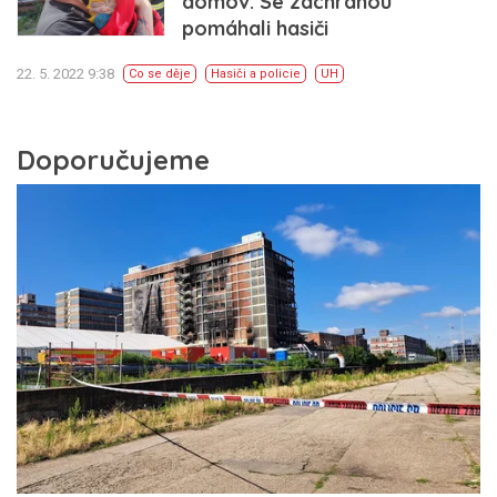
domov. Se záchranou
pomáhali hasiči
22. 5. 2022 9:38
Co se děje
Hasiči a policie
UH