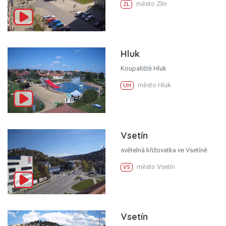
město Zlín
ZL
Hluk
Koupaliště Hluk
město Hluk
UH
Vsetín
světelná křižovatka ve Vsetíně
město Vsetín
VS
Vsetín