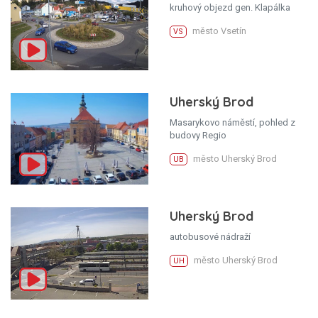
kruhový objezd gen. Klapálka
město Vsetín
VS
Uherský Brod
Masarykovo náměstí, pohled z
budovy Regio
město Uherský Brod
UB
Uherský Brod
autobusové nádraží
město Uherský Brod
UH