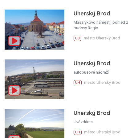
Uherský Brod
Masarykovo náměstí, pohled z
budovy Regio
město Uherský Brod
UB
Uherský Brod
autobusové nádraží
město Uherský Brod
UH
Uherský Brod
Hvězdárna
město Uherský Brod
UH