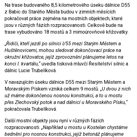
Na trase budovaného 8,5 kilometrového úseku dálnice D55
z Babic do Starého Města budou v zimních měsících
pokračovat práce zejména na mostních objektech, které
jsou v různých fázích rozpracovanosti. Celkově bude na
trase vybudováno 18 mostů a 3 mimoúrovňové křižovatky.
„
Řidiči, kteří jezdí po silnici I/55 mezi Starým Městem a
Huštěnovicemi, mohou sledovat dokončovací práce na
okružní křižovatce, jejíž zprovoznění plánujeme letos na
konci I. kvartálu,“
uvedla tisková mluvčí Řesitelství silnic a
dálnic Lucie Trubelíková.
V navazujícím úseku dálnice D55 mezi Starým Městem a
Moravským Pískem vzniká celkem 9 mostů.
„U dvou z nich
už máme dokončenou nosnou konstrukci, a to u mostu
přes Zlechovský potok a nad dálnicí u Moravského Písku,“
pokračovala Trubelíková.
Další mostní objekty jsou nyní v různých fázích
rozpracovanosti.
„Například u mostu u Kostelan chystáme
bednění pro nosnou konstrukci, jejíž betonáž plánujeme