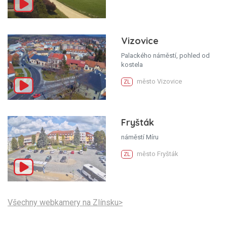
Vizovice
Palackého náměstí, pohled od
kostela
město Vizovice
ZL
Fryšták
náměstí Míru
město Fryšták
ZL
Všechny webkamery na Zlínsku>