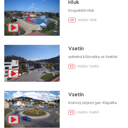
Hluk
Koupaliště Hluk
město Hluk
UH
Vsetín
světelná křižovatka ve Vsetíně
město Vsetín
VS
Vsetín
kruhový objezd gen. Klapálka
město Vsetín
VS