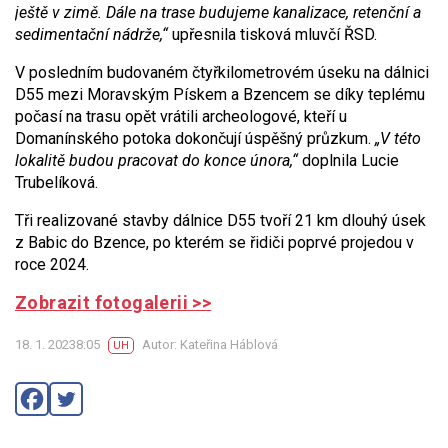
ještě v zimě. Dále na trase budujeme kanalizace, retenční a
sedimentační nádrže,“
upřesnila tisková mluvčí ŘSD.
V posledním budovaném čtyřkilometrovém úseku na dálnici
D55 mezi Moravským Pískem a Bzencem se díky teplému
počasí na trasu opět vrátili archeologové, kteří u
Domanínského potoka dokončují úspěšný průzkum.
„V této
lokalitě budou pracovat do konce února,“
doplnila Lucie
Trubelíková.
Tři realizované stavby dálnice D55 tvoří 21 km dlouhý úsek
z Babic do Bzence, po kterém se řidiči poprvé projedou v
roce 2024.
Zobrazit fotogalerii >>
18. 1. 20238:05
Autor: Kateřina Háblová
UH