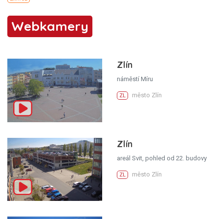
Webkamery
Zlín
náměstí Míru
město Zlín
ZL
Zlín
areál Svit, pohled od 22. budovy
město Zlín
ZL