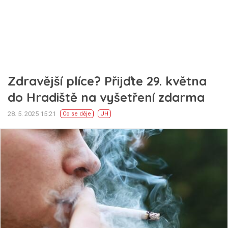
Zdravější plíce? Přijďte 29. května
do Hradiště na vyšetření zdarma
28. 5. 2025 15:21
Co se děje
UH