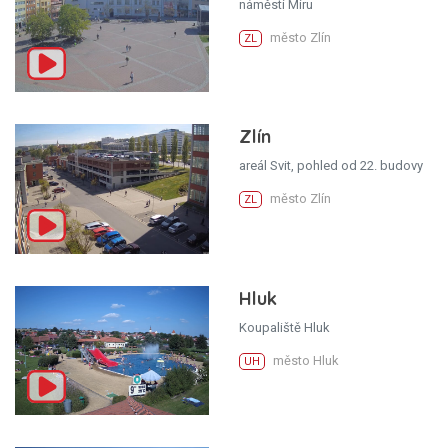
náměstí Míru
město Zlín
ZL
Zlín
areál Svit, pohled od 22. budovy
město Zlín
ZL
Hluk
Koupaliště Hluk
město Hluk
UH