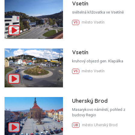
Vsetín
světelná křižovatka ve Vsetíně
město Vsetín
VS
Vsetín
kruhový objezd gen. Klapálka
město Vsetín
VS
Uherský Brod
Masarykovo náměstí, pohled z
budovy Regio
město Uherský Brod
UB