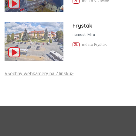
město Vizovice
ZL
Fryšták
náměstí Míru
město Fryšták
ZL
Všechny webkamery na Zlínsku>