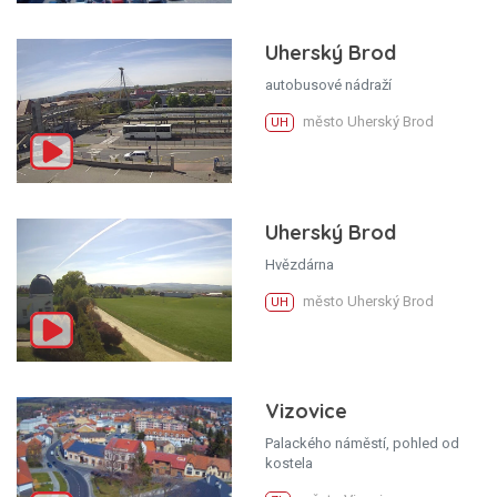
Uherský Brod
autobusové nádraží
město Uherský Brod
UH
Uherský Brod
Hvězdárna
město Uherský Brod
UH
Vizovice
Palackého náměstí, pohled od
kostela