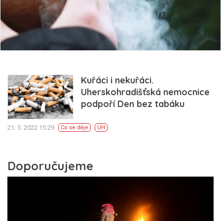
Kuřáci i nekuřáci.
Uherskohradišťská nemocnice
podpoří Den bez tabáku
21. 5. 2022 15:29
Co se děje
UH