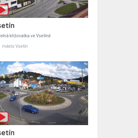
etín
telná křižovatka ve Vsetíně
město Vsetín
etín