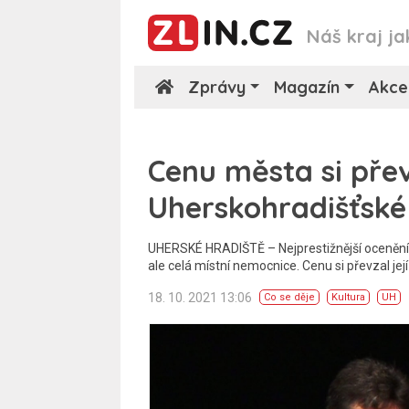
Náš kraj ja
Zprávy
Magazín
Akce
Cenu města si přev
Uherskohradišťsk
UHERSKÉ HRADIŠTĚ – Nejprestižnější ocenění m
ale celá místní nemocnice. Cenu si převzal její
18. 10. 2021 13:06
Co se děje
Kultura
UH