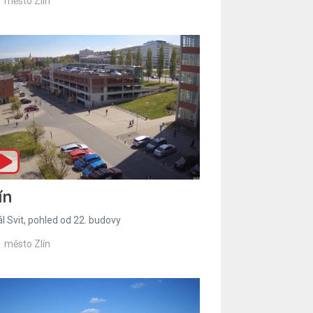
město Zlín
ín
l Svit, pohled od 22. budovy
město Zlín