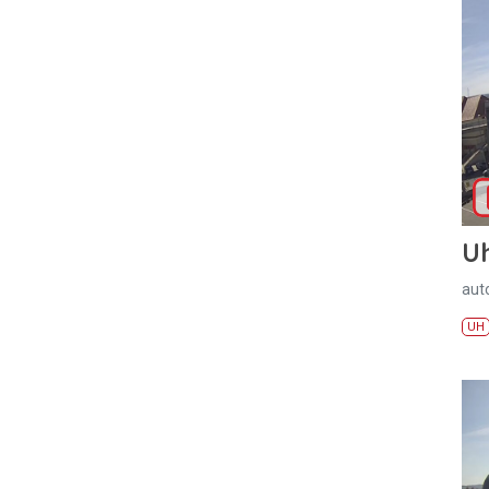
U
aut
UH