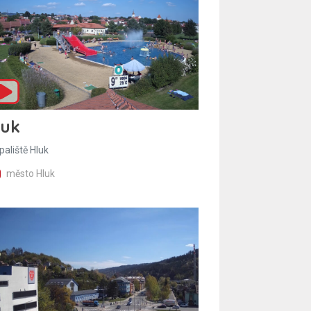
luk
paliště Hluk
město Hluk