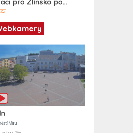
Webkamery
ín
ěstí Míru