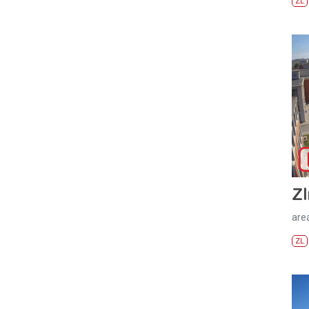
ZL
Zl
areá
ZL