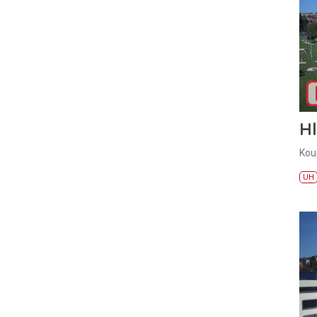
H
Kou
UH