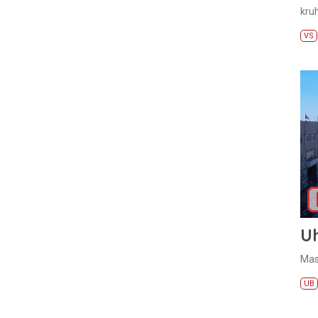
kru
VS
U
Mas
UB