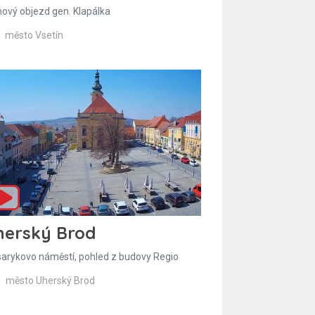
hový objezd gen. Klapálka
město Vsetín
herský Brod
arykovo náměstí, pohled z budovy Regio
město Uherský Brod