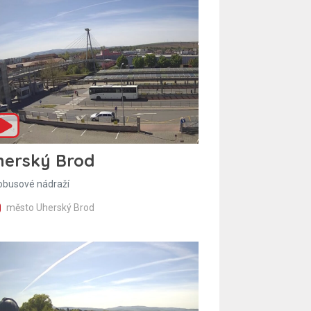
herský Brod
obusové nádraží
město Uherský Brod