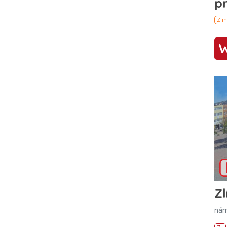
Zl
nám