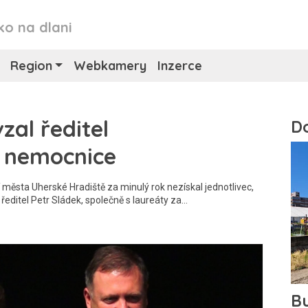
ko na dlani
Region
Webkamery
Inzerce
zal ředitel
é nemocnice
ěsta Uherské Hradiště za minulý rok nezískal jednotlivec,
 ředitel Petr Sládek, společně s laureáty za…