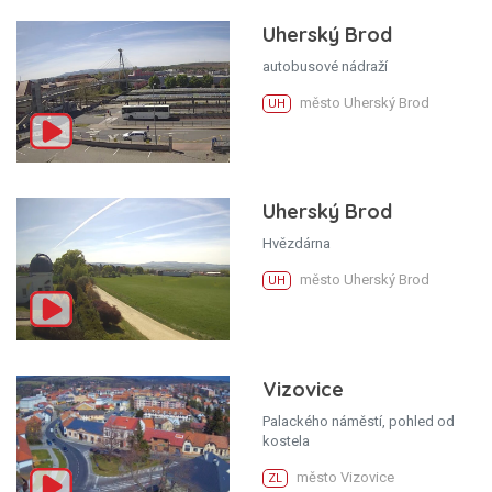
Uherský Brod
autobusové nádraží
město Uherský Brod
UH
Uherský Brod
Hvězdárna
město Uherský Brod
UH
Vizovice
Palackého náměstí, pohled od
kostela
město Vizovice
ZL