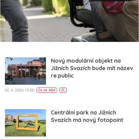
Nový modulární objekt na
Jižních Svazích bude mít název
re:public
26. 6. 2026 15:00
Co se děje
ZL
Centrální park na Jižních
Svazích má nový fotopoint