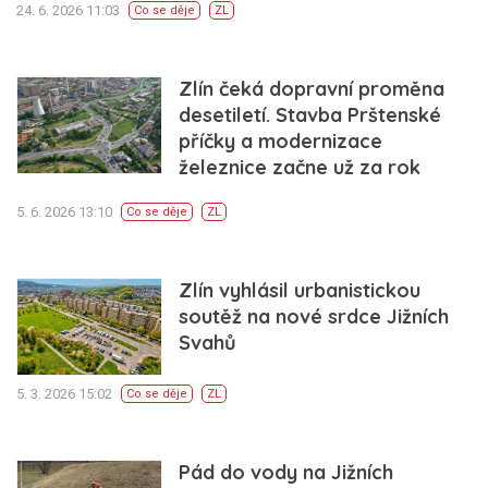
24. 6. 2026 11:03
Co se děje
ZL
Zlín čeká dopravní proměna
desetiletí. Stavba Prštenské
příčky a modernizace
železnice začne už za rok
5. 6. 2026 13:10
Co se děje
ZL
Zlín vyhlásil urbanistickou
soutěž na nové srdce Jižních
Svahů
5. 3. 2026 15:02
Co se děje
ZL
Pád do vody na Jižních