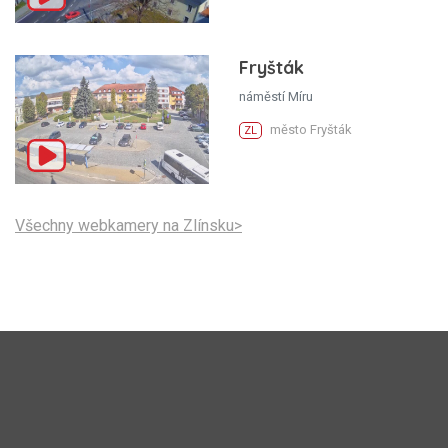
Fryšták
náměstí Míru
město Fryšták
ZL
Všechny webkamery na Zlínsku>