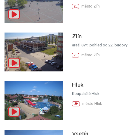
město Zlín
ZL
Zlín
areál Svit, pohled od 22. budovy
město Zlín
ZL
Hluk
Koupaliště Hluk
město Hluk
UH
Vsetín