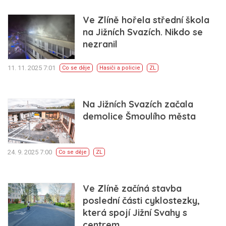
Ve Zlíně hořela střední škola
na Jižních Svazích. Nikdo se
nezranil
11. 11. 2025 7:01
Co se děje
Hasiči a policie
ZL
Na Jižních Svazích začala
demolice Šmoulího města
24. 9. 2025 7:00
Co se děje
ZL
Ve Zlíně začíná stavba
poslední části cyklostezky,
která spojí Jižní Svahy s
centrem