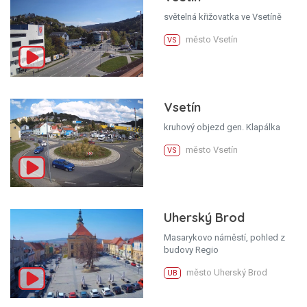
světelná křižovatka ve Vsetíně
město Vsetín
VS
Vsetín
kruhový objezd gen. Klapálka
město Vsetín
VS
Uherský Brod
Masarykovo náměstí, pohled z
budovy Regio
město Uherský Brod
UB