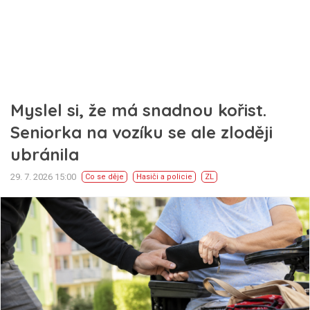
Myslel si, že má snadnou kořist.
Seniorka na vozíku se ale zloději
ubránila
29. 7. 2026 15:00
Co se děje
Hasiči a policie
ZL