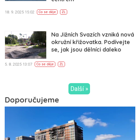
18. 9. 2025 15:02
Co se děje
ZL
Na Jižních Svazích vzniká nová
okružní křižovatka. Podívejte
se, jak jsou dělníci daleko
5. 8. 2025 13:07
Co se děje
ZL
Další »