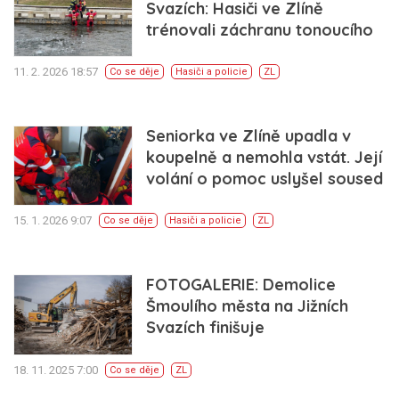
Svazích: Hasiči ve Zlíně
trénovali záchranu tonoucího
11. 2. 2026 18:57
Co se děje
Hasiči a policie
ZL
Seniorka ve Zlíně upadla v
koupelně a nemohla vstát. Její
volání o pomoc uslyšel soused
15. 1. 2026 9:07
Co se děje
Hasiči a policie
ZL
FOTOGALERIE: Demolice
Šmoulího města na Jižních
Svazích finišuje
18. 11. 2025 7:00
Co se děje
ZL