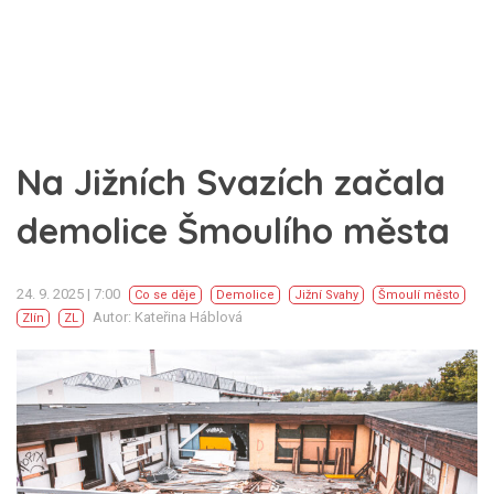
Na Jižních Svazích začala
demolice Šmoulího města
24. 9. 2025 | 7:00
Co se děje
Demolice
Jižní Svahy
Šmoulí město
Autor: Kateřina Háblová
Zlín
ZL