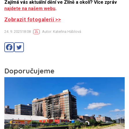
Zajímá vás aktuální dění ve Zlíně a okolí? Více zpráv
najdete na našem webu
.
Zobrazit fotogalerii >>
24. 9. 202518:08
Autor: Kateřina Háblová
ZL