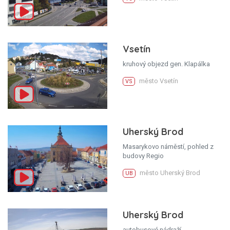
Vsetín
kruhový objezd gen. Klapálka
město Vsetín
VS
Uherský Brod
Masarykovo náměstí, pohled z
budovy Regio
město Uherský Brod
UB
Uherský Brod
autobusové nádraží