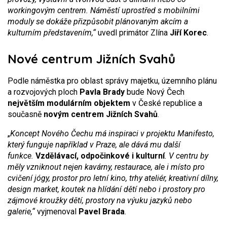
workingovým centrem. Náměstí uprostřed s mobilními
moduly se dokáže přizpůsobit plánovaným akcím a
kulturním představením,“
uvedl primátor Zlína
Jiří Korec
.
Nové centrum Jižních Svahů
Podle náměstka pro oblast správy majetku, územního plánu
a rozvojových ploch
Pavla Brady
bude Nový Čech
největším modulárním objektem
v České republice a
současně
novým centrem Jižních Svahů
.
„
Koncept Nového Čechu má inspiraci v projektu Manifesto,
který funguje například v Praze, ale dává mu další
funkce.
Vzdělávací, odpočinkové i kulturní
. V centru by
měly vzniknout nejen kavárny, restaurace, ale i místo pro
cvičení jógy, prostor pro letní kino, trhy ateliér, kreativní dílny,
design market, koutek na hlídání dětí nebo i prostory pro
zájmové kroužky dětí, prostory na výuku jazyků nebo
galerie,“
vyjmenoval
Pavel Brada
.