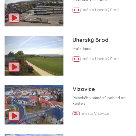
město Uherský Brod
UH
Uherský Brod
Hvězdárna
město Uherský Brod
UH
Vizovice
Palackého náměstí, pohled od
kostela
město Vizovice
ZL