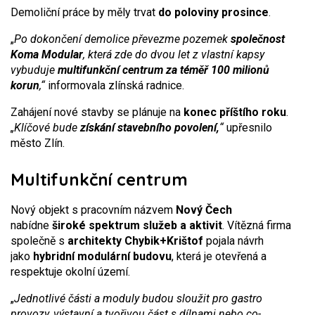
Demoliční práce by měly trvat
do poloviny prosince
.
„
Po dokončení demolice převezme pozemek
společnost
Koma Modular
, která zde do dvou let z vlastní kapsy
vybuduje
multifunkční centrum za téměř 100 milionů
korun
,“
informovala zlínská radnice.
Zahájení nové stavby se plánuje na
konec příštího roku
.
„Klíčové bude
získání stavebního povolení,
“
upřesnilo
město Zlín.
Multifunkční centrum
Nový objekt s pracovním názvem
Nový Čech
nabídne
široké spektrum služeb a aktivit
. Vítězná firma
společně s
architekty Chybik+Krištof
pojala návrh
jako
hybridní modulární budovu
, která je otevřená a
respektuje okolní území.
„
Jednotlivé části a moduly budou sloužit pro gastro
provozy, výstavní a tvořivou část s dílnami nebo co-