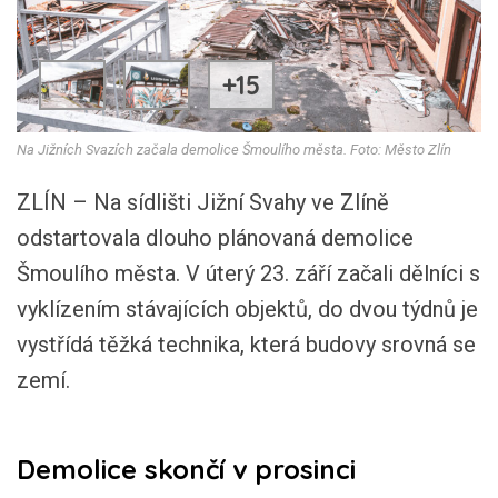
+15
Na Jižních Svazích začala demolice Šmoulího města. Foto: Město Zlín
ZLÍN – Na sídlišti Jižní Svahy ve Zlíně
odstartovala dlouho plánovaná demolice
Šmoulího města. V úterý 23. září začali dělníci s
vyklízením stávajících objektů, do dvou týdnů je
vystřídá těžká technika, která budovy srovná se
zemí.
Demolice skončí v prosinci