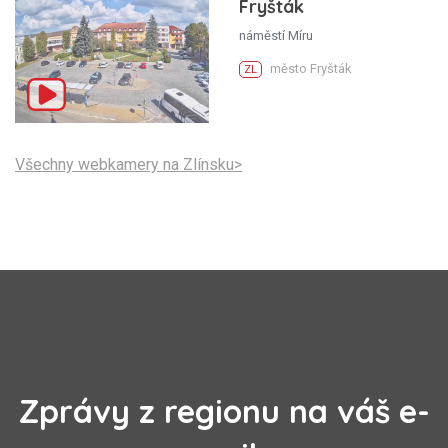
Fryšták
náměstí Míru
město Fryšták
ZL
Všechny webkamery na Zlínsku>
Zprávy z regionu na váš e-