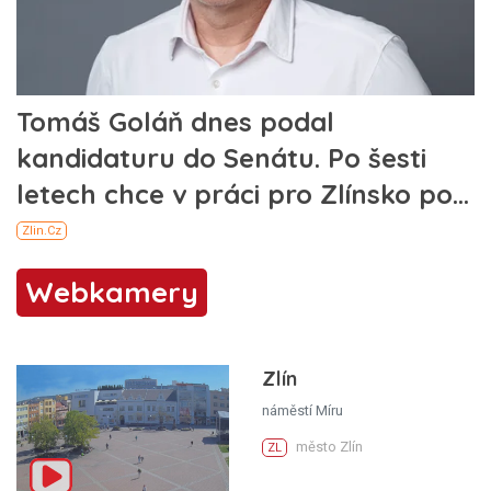
Webkamery
Zlín
náměstí Míru
město Zlín
ZL