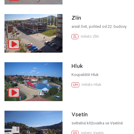
Zlín
areál Svit, pohled od 22. budovy
město Zlín
ZL
Hluk
Koupaliště Hluk
město Hluk
UH
Vsetín
světelná křižovatka ve Vsetíně
město Vsetín
VS