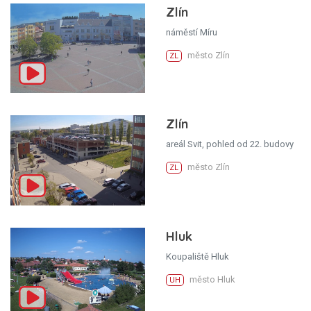
Zlín
náměstí Míru
město Zlín
ZL
Zlín
areál Svit, pohled od 22. budovy
město Zlín
ZL
Hluk
Koupaliště Hluk
město Hluk
UH