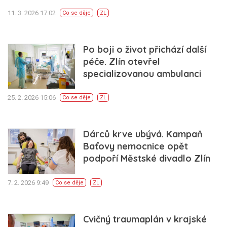
11. 3. 2026 17:02
Co se děje
ZL
Po boji o život přichází další
péče. Zlín otevřel
specializovanou ambulanci
25. 2. 2026 15:06
Co se děje
ZL
Dárců krve ubývá. Kampaň
Baťovy nemocnice opět
podpoří Městské divadlo Zlín
7. 2. 2026 9:49
Co se děje
ZL
Cvičný traumaplán v krajské