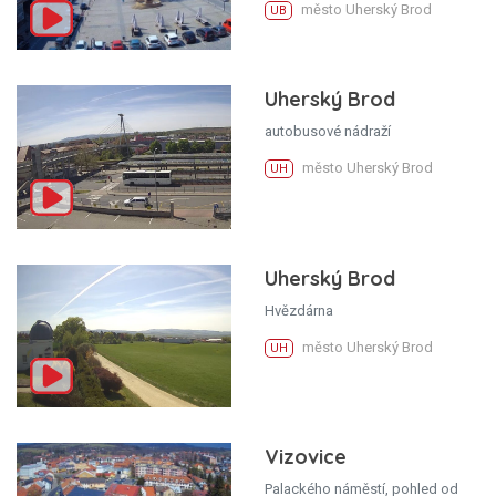
město Uherský Brod
UB
Uherský Brod
autobusové nádraží
město Uherský Brod
UH
Uherský Brod
Hvězdárna
město Uherský Brod
UH
Vizovice
Palackého náměstí, pohled od