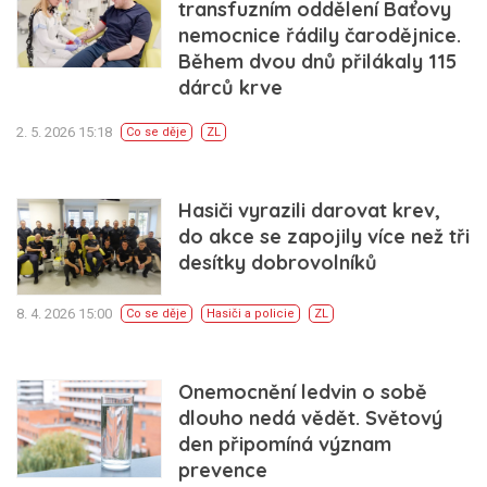
transfuzním oddělení Baťovy
nemocnice řádily čarodějnice.
Během dvou dnů přilákaly 115
dárců krve
2. 5. 2026 15:18
Co se děje
ZL
Hasiči vyrazili darovat krev,
do akce se zapojily více než tři
desítky dobrovolníků
8. 4. 2026 15:00
Co se děje
Hasiči a policie
ZL
Onemocnění ledvin o sobě
dlouho nedá vědět. Světový
den připomíná význam
prevence