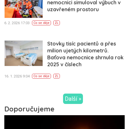
nemocnici simuloval výbuch v
uzavřeném prostoru
6. 2. 2026 17:03
Co se děje
ZL
Stovky tisíc pacientů a přes
milion ujetých kilometrů.
Baťova nemocnice shrnula rok
2025 v číslech
16. 1. 2026 9:04
Co se děje
ZL
Další »