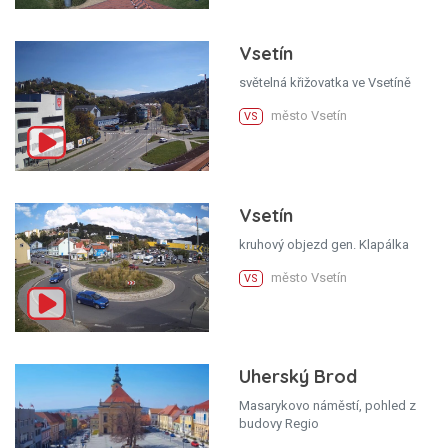
Vsetín
světelná křižovatka ve Vsetíně
město Vsetín
VS
Vsetín
kruhový objezd gen. Klapálka
město Vsetín
VS
Uherský Brod
Masarykovo náměstí, pohled z
budovy Regio