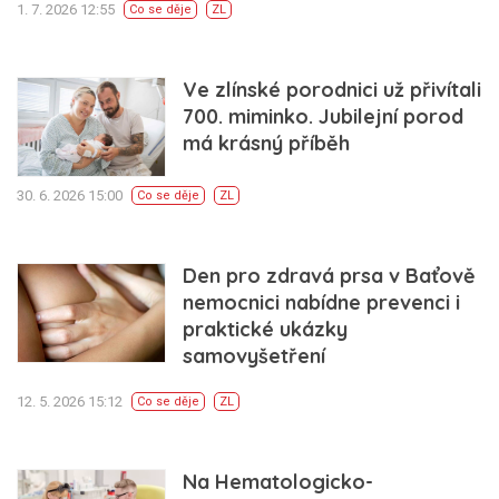
1. 7. 2026 12:55
Co se děje
ZL
Ve zlínské porodnici už přivítali
700. miminko. Jubilejní porod
má krásný příběh
30. 6. 2026 15:00
Co se děje
ZL
Den pro zdravá prsa v Baťově
nemocnici nabídne prevenci i
praktické ukázky
samovyšetření
12. 5. 2026 15:12
Co se děje
ZL
Na Hematologicko-