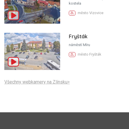
kostela
město Vizovice
ZL
Fryšták
náměstí Míru
město Fryšták
ZL
Všechny webkamery na Zlínsku>