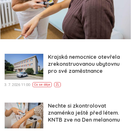
Krajská nemocnice otevřela
zrekonstruovanou ubytovnu
pro své zaměstnance
3. 7. 2026 11:00
Co se děje
ZL
Nechte si zkontrolovat
znaménka ještě před létem.
KNTB zve na Den melanomu