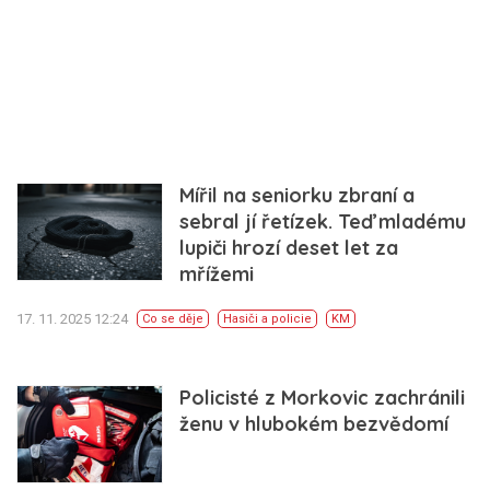
Mířil na seniorku zbraní a
sebral jí řetízek. Teď mladému
lupiči hrozí deset let za
mřížemi
17. 11. 2025 12:24
Co se děje
Hasiči a policie
KM
Policisté z Morkovic zachránili
ženu v hlubokém bezvědomí