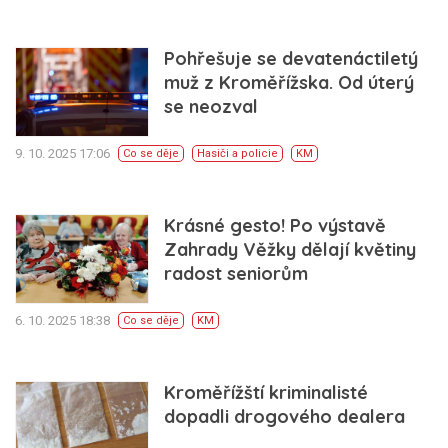
Pohřešuje se devatenáctiletý
muž z Kroměřížska. Od úterý
se neozval
9. 10. 2025 17:06
Co se děje
Hasiči a policie
KM
Krásné gesto! Po výstavě
Zahrady Věžky dělají květiny
radost seniorům
6. 10. 2025 18:38
Co se děje
KM
Kroměřížští kriminalisté
dopadli drogového dealera