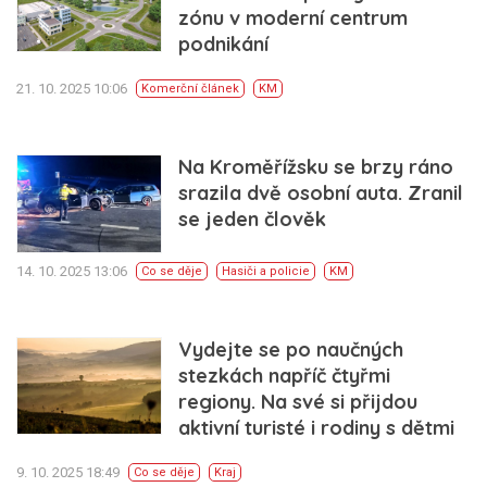
zónu v moderní centrum
podnikání
21. 10. 2025 10:06
Komerční článek
KM
Na Kroměřížsku se brzy ráno
srazila dvě osobní auta. Zranil
se jeden člověk
14. 10. 2025 13:06
Co se děje
Hasiči a policie
KM
Vydejte se po naučných
stezkách napříč čtyřmi
regiony. Na své si přijdou
aktivní turisté i rodiny s dětmi
9. 10. 2025 18:49
Co se děje
Kraj