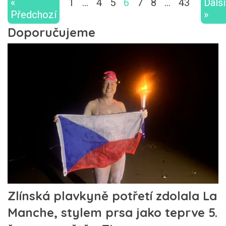
«
1
…
4
5
6
7
8
…
43
Další
Předchozí
»