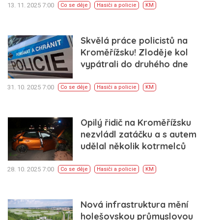
13. 11. 2025 7:00
Co se děje
Hasiči a policie
KM
Skvělá práce policistů na
Kroměřížsku! Zloděje kol
vypátrali do druhého dne
31. 10. 2025 7:00
Co se děje
Hasiči a policie
KM
Opilý řidič na Kroměřížsku
nezvládl zatáčku a s autem
udělal několik kotrmelců
28. 10. 2025 7:00
Co se děje
Hasiči a policie
KM
Nová infrastruktura mění
holešovskou průmyslovou