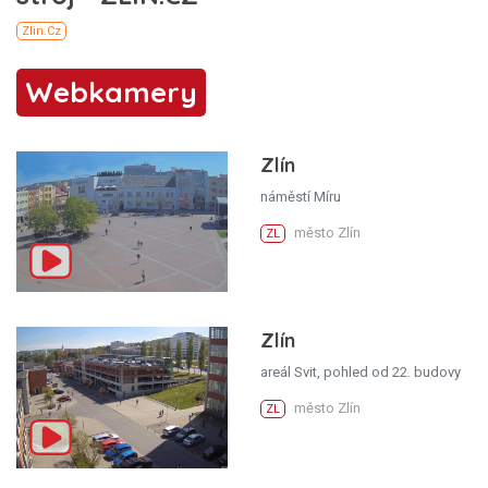
Webkamery
Zlín
náměstí Míru
město Zlín
ZL
Zlín
areál Svit, pohled od 22. budovy
město Zlín
ZL