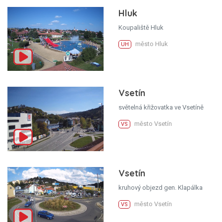
Hluk
Koupaliště Hluk
město Hluk
UH
Vsetín
světelná křižovatka ve Vsetíně
město Vsetín
VS
Vsetín
kruhový objezd gen. Klapálka
město Vsetín
VS