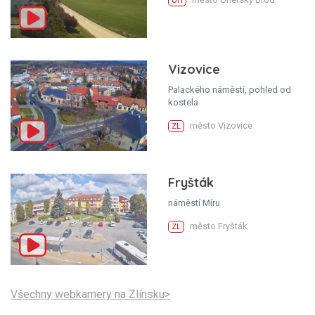
UH
Vizovice
Palackého náměstí, pohled od
kostela
město Vizovice
ZL
Fryšták
náměstí Míru
město Fryšták
ZL
Všechny webkamery na Zlínsku>