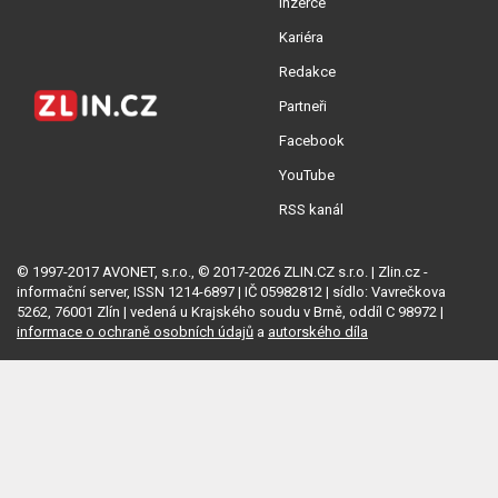
Inzerce
Kariéra
Redakce
Partneři
Facebook
YouTube
RSS kanál
© 1997-2017 AVONET, s.r.o., © 2017-2026 ZLIN.CZ s.r.o. | Zlin.cz -
informační server, ISSN 1214-6897 | IČ 05982812 | sídlo: Vavrečkova
5262, 76001 Zlín | vedená u Krajského soudu v Brně, oddíl C 98972 |
informace o ochraně osobních údajů
a
autorského díla