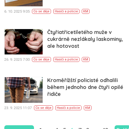
6. 10. 2025 9:05
Co se děje
Hasiči a policie
KM
Čtyřiatřicetiletého muže v
cukrárně nezlákaly laskominy,
ale hotovost
26. 9. 2025 7:00
Co se děje
Hasiči a policie
KM
Kroměřížští policisté odhalili
během jednoho dne čtyři opilé
řidiče
23. 9. 2025 11:07
Co se děje
Hasiči a policie
KM