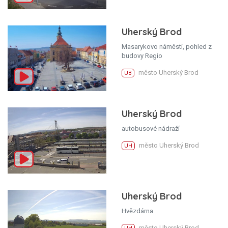
Uherský Brod
Masarykovo náměstí, pohled z
budovy Regio
město Uherský Brod
UB
Uherský Brod
autobusové nádraží
město Uherský Brod
UH
Uherský Brod
Hvězdárna
město Uherský Brod