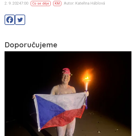
2. 9. 20247:00
Autor: Kateřina Háblová
Co se děje
KM