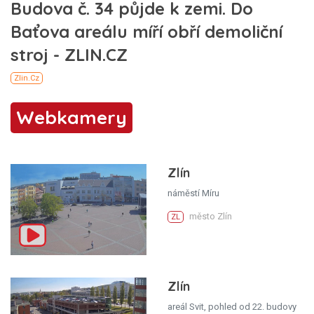
Webkamery
Zlín
náměstí Míru
město Zlín
ZL
Zlín
areál Svit, pohled od 22. budovy