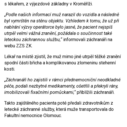
s lékařem, z výjezdové základny v Kroměříži.
„
Podle našich informací muž narazil do vozidla a následně
byl vymrštěn na stěnu objektu. Vzhledem k tomu, že už při
nabírání výzvy operátorce bylo jasné, že pacient nejspíš
utrpěl velmi vážná zranění, požádala o součinnost také
leteckou záchrannou službu,“
informovali záchranáři na
webu ZZS ZK.
Lékař na místě zjistil, že muž mimo jiné utrpěl těžké zranění
spodní části břicha a komplikovanou zlomeninu stehenní
kosti.
„
Záchranáři ho zajistili v rámci přednemocniční neodkladné
péče, podali nezbytné medikamenty, ošetřili a překryli rány,
imobilizovali fixačními pomůckami,“
přiblížili záchranáři.
Takto zajištěného pacienta poté předali zdravotníkům z
letecké záchranné služby, která muže transportovala do
Fakultní nemocnice Olomouc.