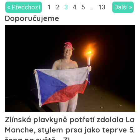
« Předchozí
1
2
3
4
5
…
13
Další »