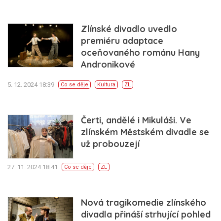
Zlínské divadlo uvedlo
premiéru adaptace
oceňovaného románu Hany
Andronikové
5. 12. 2024 18:39
Co se děje
Kultura
ZL
Čerti, andělé i Mikuláši. Ve
zlínském Městském divadle se
už probouzejí
27. 11. 2024 18:41
Co se děje
ZL
Nová tragikomedie zlínského
divadla přináší strhující pohled