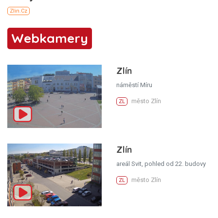
Webkamery
Zlín
náměstí Míru
město Zlín
ZL
Zlín
areál Svit, pohled od 22. budovy
město Zlín
ZL