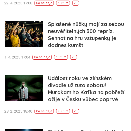
22. 4. 2025 17:08
Co se děje
Kultura
ZL
Splašené nůžky mají za sebou
neuvěřitelných 300 repríz.
Sehnat na hru vstupenky je
dodnes kumšt
1. 4. 2025 17:04
Co se děje
Kultura
ZL
Událost roku ve zlínském
divadle už tuto sobotu!
Murakamiho Kafka na pobřeží
ožije v Česku vůbec poprvé
28. 2. 2025 18:40
Co se děje
Kultura
ZL