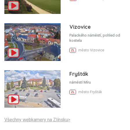
Vizovice
Palackého náměstí, pohled od
kostela
město Vizovice
ZL
Fryšták
náměstí Míru
město Fryšták
ZL
Všechny webkamery na Zlínsku>