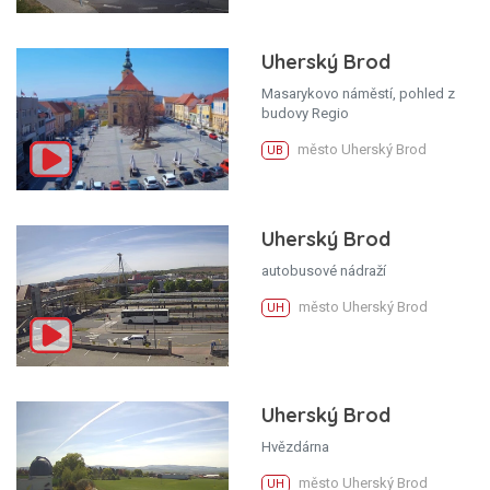
Uherský Brod
Masarykovo náměstí, pohled z
budovy Regio
město Uherský Brod
UB
Uherský Brod
autobusové nádraží
město Uherský Brod
UH
Uherský Brod
Hvězdárna
město Uherský Brod
UH