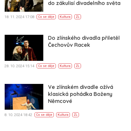
do zákulisí divadelního světa
18. 11. 2024 17:08
Co se děje
Kultura
ZL
Do zlínského divadla přiletěl
Čechovův Racek
28. 10. 2024 15:14
Co se děje
Kultura
ZL
Ve zlínském divadle ožívá
klasická pohádka Boženy
Němcové
8. 10. 2024 18:42
Co se děje
Kultura
ZL