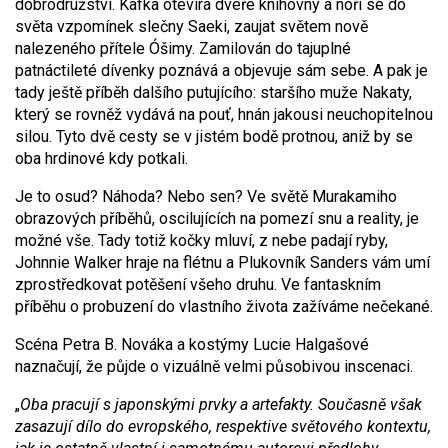
dobrodružství. Kafka otevírá dveře knihovny a noří se do
světa vzpomínek slečny Saeki, zaujat světem nově
nalezeného přítele Óšimy. Zamilován do tajuplné
patnáctileté dívenky poznává a objevuje sám sebe. A pak je
tady ještě příběh dalšího putujícího: staršího muže Nakaty,
který se rovněž vydává na pouť, hnán jakousi neuchopitelnou
silou. Tyto dvě cesty se v jistém bodě protnou, aniž by se
oba hrdinové kdy potkali.
Je to osud? Náhoda? Nebo sen? Ve světě Murakamiho
obrazových příběhů, oscilujících na pomezí snu a reality, je
možné vše. Tady totiž kočky mluví, z nebe padají ryby,
Johnnie Walker hraje na flétnu a Plukovník Sanders vám umí
zprostředkovat potěšení všeho druhu. Ve fantaskním
příběhu o probuzení do vlastního života zažíváme nečekané.
Scéna Petra B. Nováka a kostýmy Lucie Halgašové
naznačují, že půjde o vizuálně velmi působivou inscenaci.
„
Oba pracují s japonskými prvky a artefakty. Současně však
zasazují dílo do evropského, respektive světového kontextu,