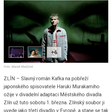
+6
Foto: Marek Malůšek
ZLÍN – Slavný román Kafka na pobřeží
japonského spisovatele Haruki Murakamiho
ožije v divadelní adaptaci Městského divadla
Zlín už tuto sobotu 1. března. Zlínský soubor ji
uvede jako třetí divadlo v Evropě, a stane se tak