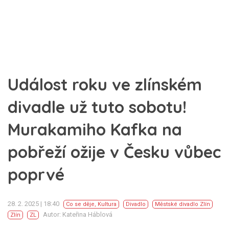
Událost roku ve zlínském
divadle už tuto sobotu!
Murakamiho Kafka na
pobřeží ožije v Česku vůbec
poprvé
28. 2. 2025 | 18:40
Co se děje
,
Kultura
Divadlo
Městské divadlo Zlín
Autor: Kateřina Háblová
Zlín
ZL