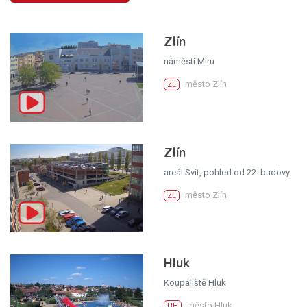
Zlín
náměstí Míru
město Zlín
ZL
Zlín
areál Svit, pohled od 22. budovy
město Zlín
ZL
Hluk
Koupaliště Hluk
město Hluk
UH