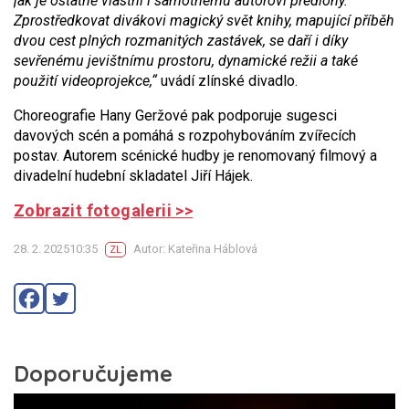
jak je ostatně vlastní i samotnému autorovi předlohy.
Zprostředkovat divákovi magický svět knihy, mapující příběh
dvou cest plných rozmanitých zastávek, se daří i díky
sevřenému jevištnímu prostoru, dynamické režii a také
použití videoprojekce,“
uvádí zlínské divadlo.
Choreografie Hany Geržové pak podporuje sugesci
davových scén a pomáhá s rozpohybováním zvířecích
postav. Autorem scénické hudby je renomovaný filmový a
divadelní hudební skladatel Jiří Hájek.
Zobrazit fotogalerii >>
28. 2. 202510:35
Autor: Kateřina Háblová
ZL