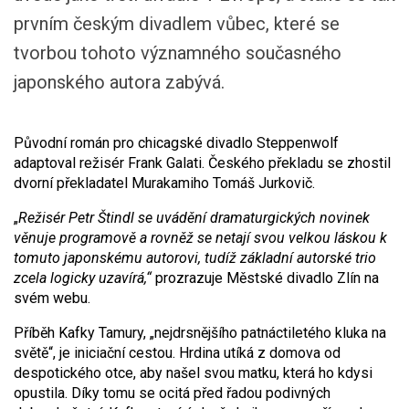
prvním českým divadlem vůbec, které se
tvorbou tohoto významného současného
japonského autora zabývá.
Původní román pro chicagské divadlo Steppenwolf
adaptoval režisér Frank Galati. Českého překladu se zhostil
dvorní překladatel Murakamiho Tomáš Jurkovič.
„
Režisér Petr Štindl se uvádění dramaturgických novinek
věnuje programově a rovněž se netají svou velkou láskou k
tomuto japonskému autorovi,
tudíž
základní autorské trio
zcela logicky uzavírá,“
prozrazuje Městské divadlo Zlín na
svém webu.
Příběh Kafky Tamury, „nejdrsnějšího patnáctiletého kluka na
světě“, je iniciační cestou. Hrdina utíká z domova od
despotického otce, aby našel svou matku, která ho kdysi
opustila. Díky tomu se ocitá před řadou podivných