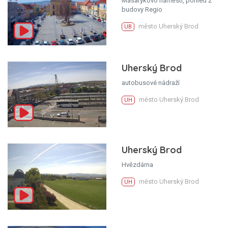
Masarykovo náměstí, pohled z
budovy Regio
město Uherský Brod
UB
Uherský Brod
autobusové nádraží
město Uherský Brod
UH
Uherský Brod
Hvězdárna
město Uherský Brod
UH