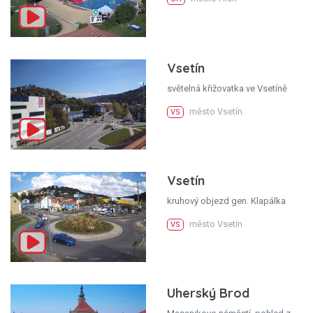
Vsetín
světelná křižovatka ve Vsetíně
město Vsetín
VS
Vsetín
kruhový objezd gen. Klapálka
město Vsetín
VS
Uherský Brod