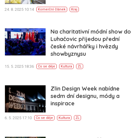
24. 8. 2025 10:14
Komerční článek
Kraj
Na charitativní módní show do
Luhačovic přijedou přední
české návrhářky i hvězdy
showbyznysu
15. 5. 2025 18:36
Co se děje
Kultura
ZL
Zlin Design Week nabídne
sedm dní designu, módy a
inspirace
6. 5. 2025 17:10
Co se děje
Kultura
ZL