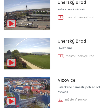
Uherský Brod
autobusové nádraží
město Uherský Brod
UH
Uherský Brod
Hvězdárna
město Uherský Brod
UH
Vizovice
Palackého náměstí, pohled od
kostela
město Vizovice
ZL