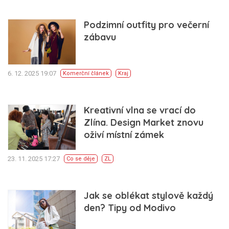
Podzimní outfity pro večerní
zábavu
6. 12. 2025 19:07
Komerční článek
Kraj
Kreativní vlna se vrací do
Zlína. Design Market znovu
oživí místní zámek
23. 11. 2025 17:27
Co se děje
ZL
Jak se oblékat stylově každý
den? Tipy od Modivo