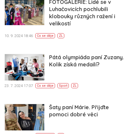
FOTOGALERIE: Lidé se v
Luhačovicích pochlubili
klobouky různých ražení i
velikostí
10. 9. 2024 18:46
Co se děje
ZL
Pátá olympiáda paní Zuzany.
Kolik získá medailí?
23. 7. 2024 17:07
Co se děje
Sport
ZL
Šaty paní Márie. Přijďte
pomoci dobré věci