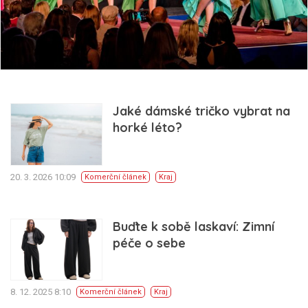
Jaké dámské tričko vybrat na
horké léto?
20. 3. 2026 10:09
Komerční článek
Kraj
Buďte k sobě laskaví: Zimní
péče o sebe
8. 12. 2025 8:10
Komerční článek
Kraj