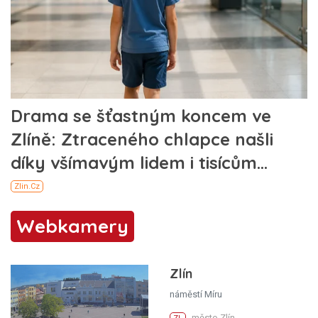
Webkamery
Zlín
náměstí Míru
město Zlín