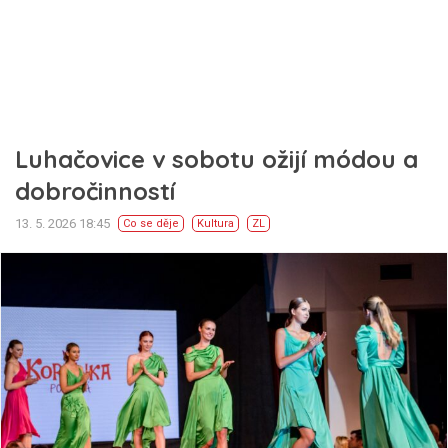
Luhačovice v sobotu ožijí módou a
dobročinností
13. 5. 2026 18:45
Co se děje
Kultura
ZL