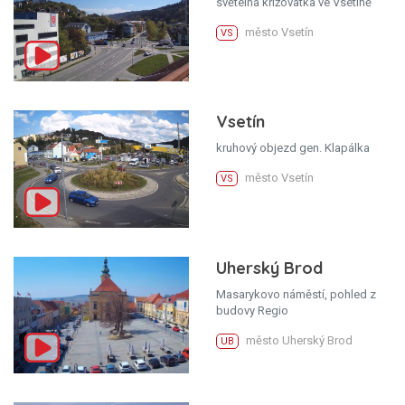
světelná křižovatka ve Vsetíně
město Vsetín
VS
Vsetín
kruhový objezd gen. Klapálka
město Vsetín
VS
Uherský Brod
Masarykovo náměstí, pohled z
budovy Regio
město Uherský Brod
UB