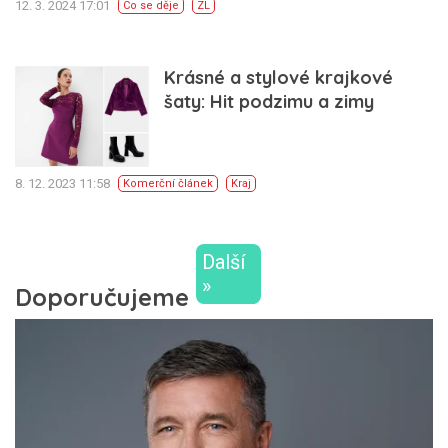
12. 3. 2024 17:01
Co se děje
ZL
Krásné a stylové krajkové
šaty: Hit podzimu a zimy
8. 12. 2023 11:58
Komerční článek
Kraj
Další
»