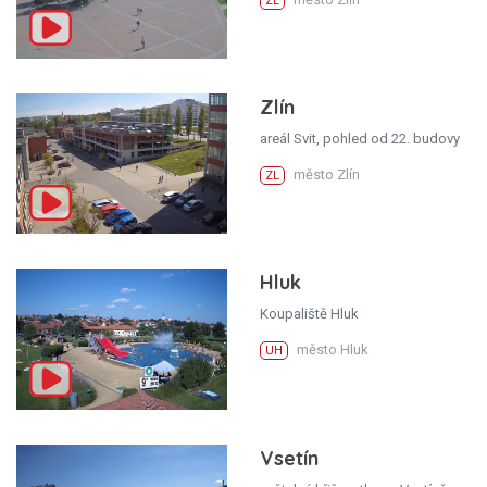
ZL
Zlín
areál Svit, pohled od 22. budovy
město Zlín
ZL
Hluk
Koupaliště Hluk
město Hluk
UH
Vsetín