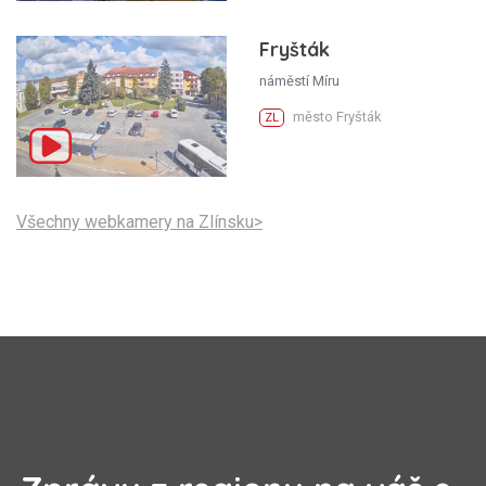
Fryšták
náměstí Míru
město Fryšták
ZL
Všechny webkamery na Zlínsku>