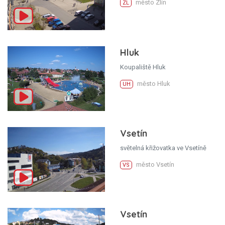
město Zlín
ZL
Hluk
Koupaliště Hluk
město Hluk
UH
Vsetín
světelná křižovatka ve Vsetíně
město Vsetín
VS
Vsetín