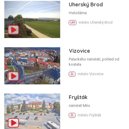
Uherský Brod
Hvězdárna
město Uherský Brod
UH
Vizovice
Palackého náměstí, pohled od
kostela
město Vizovice
ZL
Fryšták
náměstí Míru
město Fryšták
ZL