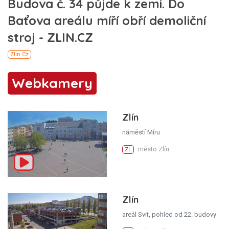
Webkamery
Zlín
náměstí Míru
město Zlín
ZL
Zlín
areál Svit, pohled od 22. budovy