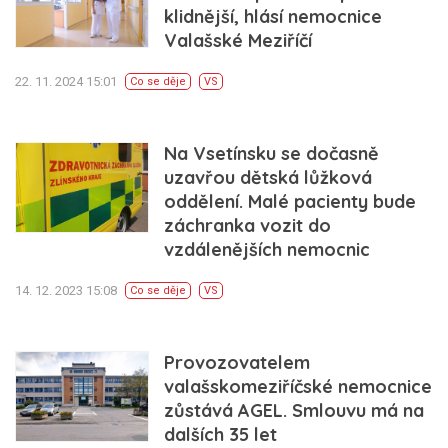
klidnější, hlásí nemocnice
Valašské Meziříčí
22. 11. 2024 15:01
Co se děje
VS
Na Vsetínsku se dočasně
uzavřou dětská lůžková
oddělení. Malé pacienty bude
záchranka vozit do
vzdálenějších nemocnic
14. 12. 2023 15:08
Co se děje
VS
Provozovatelem
valašskomeziříčské nemocnice
zůstává AGEL. Smlouvu má na
dalších 35 let