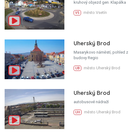
kruhový objezd gen. Klapálka
město Vsetín
VS
Uherský Brod
Masarykovo náměstí, pohled z
budovy Regio
město Uherský Brod
UB
Uherský Brod
autobusové nádraží
město Uherský Brod
UH