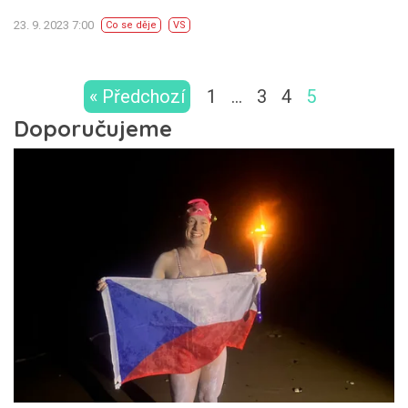
23. 9. 2023 7:00
Co se děje
VS
« Předchozí
1
…
3
4
5