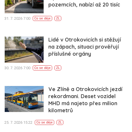
pozemcích, nabízí až 20 tisíc
31. 7. 2026 7:00
Co se děje
ZL
Lidé v Otrokovicích si stěžují
na zápach, situaci prověřují
příslušné orgány
30. 7. 2026 7:00
Co se děje
ZL
Ve Zlíně a Otrokovicích jezdí
rekordmani. Deset vozidel
MHD má najeto přes milion
kilometrů
25. 7. 2026 15:22
Co se děje
ZL