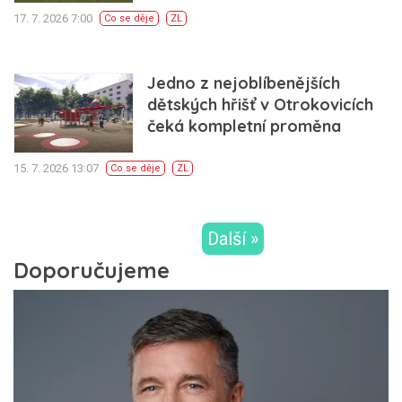
17. 7. 2026 7:00
Co se děje
ZL
Jedno z nejoblíbenějších
dětských hřišť v Otrokovicích
čeká kompletní proměna
15. 7. 2026 13:07
Co se děje
ZL
Další »