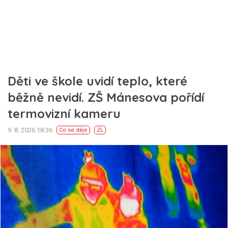
Děti ve škole uvidí teplo, které
běžně nevidí. ZŠ Mánesova pořídí
termovizní kameru
9. 8. 2026 18:36
Co se děje
ZL