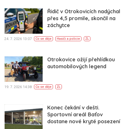
Řidič v Otrokovicích nadýchal
přes 4,5 promile, skončil na
záchytce
24. 7. 2026 13:07
Co se děje
Hasiči a policie
ZL
Otrokovice ožijí přehlídkou
automobilových legend
19. 7. 2026 14:38
Co se děje
ZL
Konec čekání v dešti.
Sportovní areál Baťov
dostane nové kryté posezení