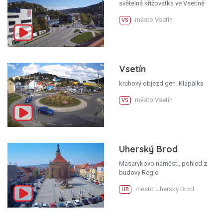
světelná křižovatka ve Vsetíně
město Vsetín
VS
Vsetín
kruhový objezd gen. Klapálka
město Vsetín
VS
Uherský Brod
Masarykovo náměstí, pohled z
budovy Regio
město Uherský Brod
UB