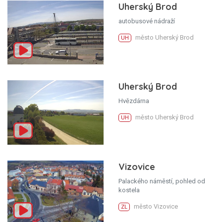
Uherský Brod
autobusové nádraží
město Uherský Brod
UH
Uherský Brod
Hvězdárna
město Uherský Brod
UH
Vizovice
Palackého náměstí, pohled od
kostela
město Vizovice
ZL