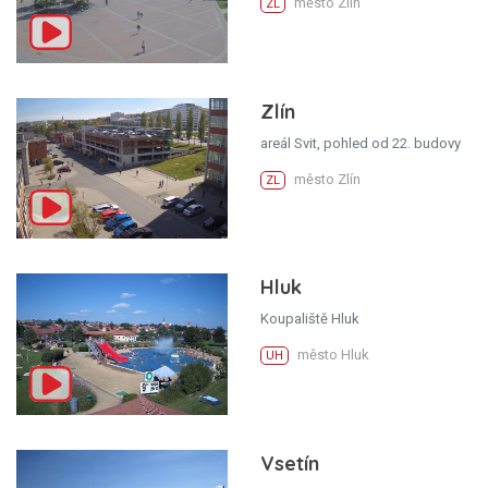
město Zlín
ZL
Zlín
areál Svit, pohled od 22. budovy
město Zlín
ZL
Hluk
Koupaliště Hluk
město Hluk
UH
Vsetín