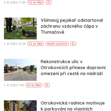
4. 8. 2026 11:03
Co se děje
ZL
Všímavý pejskař odstartoval
záchranu vzácného čápa v
Tlumačově
1. 8. 2026 12:26
Co se děje
Hasiči a policie
ZL
Rekonstrukce ulic v
Otrokovicích přinese dopravní
omezení při cestě na nádraží
1. 8. 2026 7:00
Co se děje
ZL
Otrokovická radnice motivuje
k parkování na vlastních