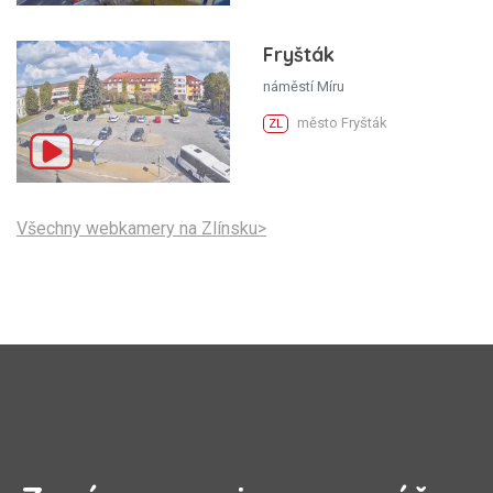
Fryšták
náměstí Míru
město Fryšták
ZL
Všechny webkamery na Zlínsku>