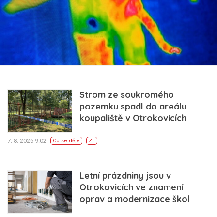
Strom ze soukromého
pozemku spadl do areálu
koupaliště v Otrokovicích
7. 8. 2026 9:02
Co se děje
ZL
Letní prázdniny jsou v
Otrokovicích ve znamení
oprav a modernizace škol